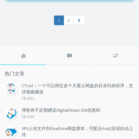
1
2
热
最
随
门
新
机
文
评
文
章
论
章
热门文章
CTList：一个可以绑定多个天翼云网盘的目录列表程序，支
持视频播放
评
2832
论
数：
博客将不定期赠送DigitalOcean $50优惠码
评
1046
论
数：
VPS上传文件到OneDrive网盘脚本，可配合Aria2实现自动上
传