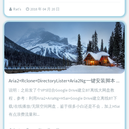
Rat's
2018 年 04 月 20 日
Aria2+Rclone+DirectoryLister+Aria2Ng一键安装脚本 for Debian
说明：之前发了个VPS结合Google Drive建立BT离线大网盘教
程，参考：利用Aria2+AriaNg+H5ai+Google Drive建立离线BT下
载/在线播放/无限空间网盘，鉴于很多小白还是不会，加上H5ai
有点浪费流量和...