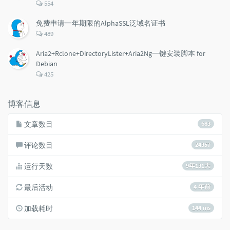
评
554
论
数：
免费申请一年期限的AlphaSSL泛域名证书
评
489
论
数：
Aria2+Rclone+DirectoryLister+Aria2Ng一键安装脚本 for
Debian
评
425
论
数：
博客信息
文章数目
683
评论数目
24357
运行天数
9年131天
最后活动
4 年前
加载耗时
144 ms