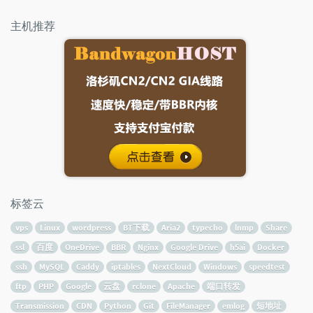
主机推荐
标签云
vps
Linux
wordpress
BT下载
Aria2
typecho
lnmp
Share
ssl
百度
OneDrive
BBR
Nginx
Google Drive
h5ai
Docker
ssh
MySQL
Caddy
iptables
NextCloud
Windows
speedtest
ftp
PHP
Google
云盘
rclone
Apache
端口转发
Transmission
CDN
Python
Git
FileManager
emlog
短地址