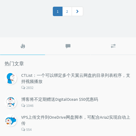
1
2
热
最
随
门
新
机
文
评
文
章
论
章
热门文章
CTList：一个可以绑定多个天翼云网盘的目录列表程序，支
持视频播放
评
2832
论
数：
博客将不定期赠送DigitalOcean $50优惠码
评
1046
论
数：
VPS上传文件到OneDrive网盘脚本，可配合Aria2实现自动上
传
评
554
论