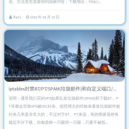
击。方法首先需要得到国家IP段，下载地址：http:/...
Rat's
2018 年 04 月 10 日
iptables封禁BT/PT/SPAM(垃圾邮件)和自定义端口/关键词一键脚本
说明：通常我们买的VPS如果乱发垃圾邮件(SPAM)和下载BT、P
T等都会导致VPS被IDC封杀。按照博主的经验来看发垃圾邮件被
封杀几率是非常大的，不过对于BT、PT来说，有的商家虽然有
规定不许下载，但都是睁一只眼闭一只眼，只要不被投...