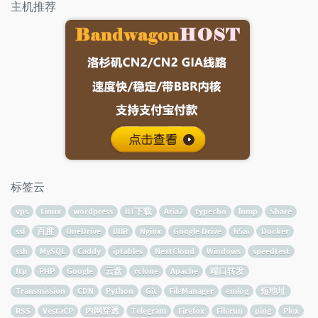
主机推荐
标签云
vps
Linux
wordpress
BT下载
Aria2
typecho
lnmp
Share
ssl
百度
OneDrive
BBR
Nginx
Google Drive
h5ai
Docker
ssh
MySQL
Caddy
iptables
NextCloud
Windows
speedtest
ftp
PHP
Google
云盘
rclone
Apache
端口转发
Transmission
CDN
Python
Git
FileManager
emlog
短地址
RSS
VestaCP
内网穿透
Telegram
Firefox
Filerun
ping
Plex