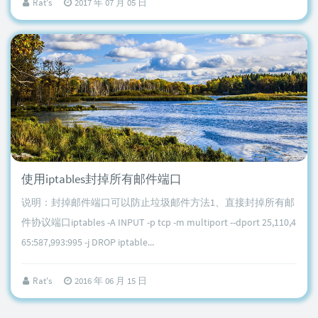
Rat's
2017 年 07 月 05 日
使用iptables封掉所有邮件端口
说明：封掉邮件端口可以防止垃圾邮件方法1、直接封掉所有邮
件协议端口iptables -A INPUT -p tcp -m multiport --dport 25,110,4
65:587,993:995 -j DROP iptable...
Rat's
2016 年 06 月 15 日