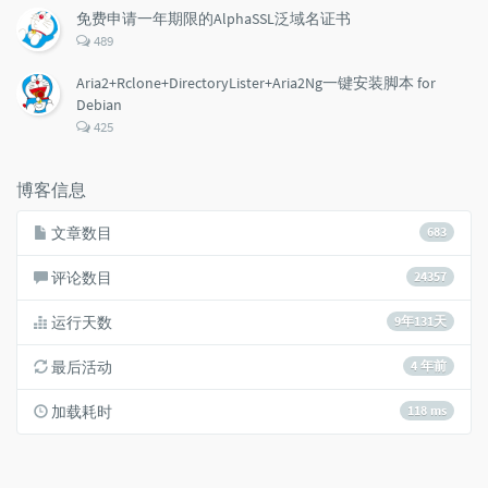
数：
免费申请一年期限的AlphaSSL泛域名证书
评
489
论
数：
Aria2+Rclone+DirectoryLister+Aria2Ng一键安装脚本 for
Debian
评
425
论
数：
博客信息
文章数目
683
评论数目
24357
运行天数
9年131天
最后活动
4 年前
加载耗时
118 ms