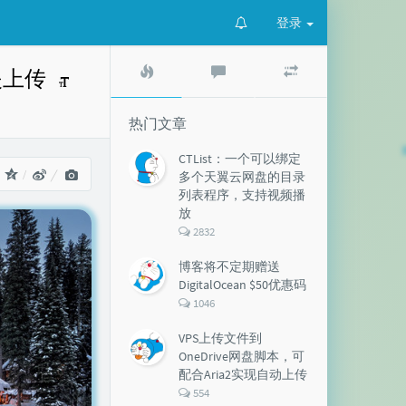
登录
热
最
随
夹上传
门
新
机
文
评
文
章
论
章
热门文章
CTList：一个可以绑定
：
多个天翼云网盘的目录
列表程序，支持视频播
放
评
2832
论
数：
博客将不定期赠送
DigitalOcean $50优惠码
评
1046
论
数：
VPS上传文件到
OneDrive网盘脚本，可
配合Aria2实现自动上传
评
554