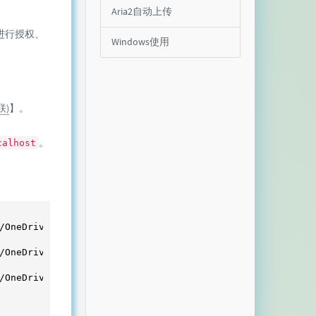
Aria2自动上传
进行授权、
Windows使用
联)
】。
。
calhost
/OneDriveUploader/amd64/linux/OneDriveUploader -P /usr/
l
/OneDriveUploader/i386/linux/OneDriveUploader -P /usr/
lo
/OneDriveUploader/arm/linux/OneDriveUploader -P /usr/
loc