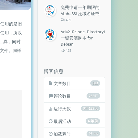
论
数：
免费申请一年期限的
AlphaSSL泛域名证书
评
489
于使用的是旧
论
数：
Aria2+Rclone+DirectoryLister+Aria2Ng
法使用，所以
一键安装脚本 for
工具，同时
Debian
评
文件。同样
425
论
数：
博客信息
文章数目
683
评论数目
24357
运行天数
9年129天
最后活动
4 年前
加载耗时
96 ms