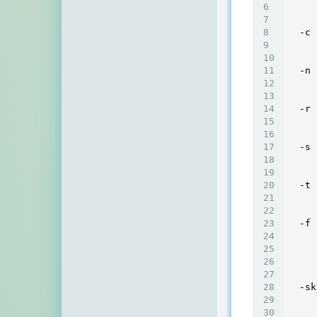
     
  -c 
     
  -n 
     
  -r 
     
  -s 
     
  -t 
     
  -f

     
  -sk