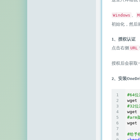
空白网络
、
碧羽墨轩
Windows
M
初始化，然后
echo少年
1、授权认证
同乐儿
点击右侧
URL
SimpleZero博客
授权后会获取
YekongTAT
华梦博客
2、安装OneDriv
挖站否
#64
wget 
老周
#32
wget 
至道小博
#ar
wget 
#给予
chmod