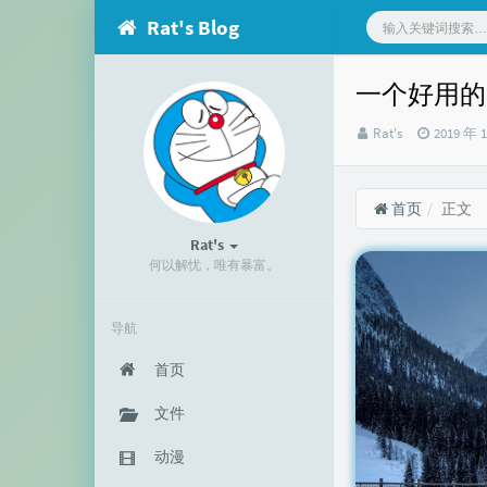
Rat's Blog
一个好用的
博
发
Rat's
2019 年 
主：
布
时
间：
首页
正文
Rat's
何以解忧，唯有暴富。
导航
首页
文件
动漫