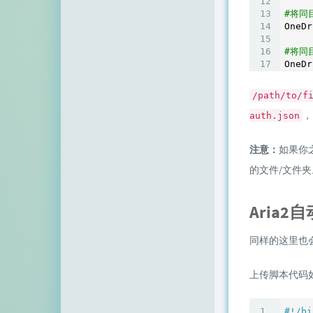
#将同
OneDr
#将同
OneDr
/path/to/f
，
auth.json
注意：
如果你
的文件/文件夹
Aria2
同样的这里也
上传脚本代码