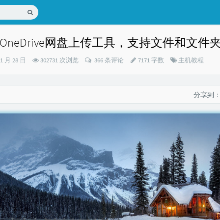
OneDrive网盘上传工具，支持文件和文件
分
11 月 28 日
302731 次浏览
366 条评论
7171 字数
主机教程
类：
分享到