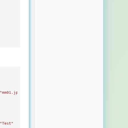
"mm01.jpg"
"Test"