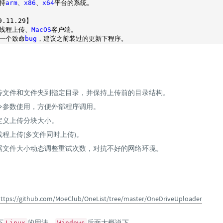
持
arm
、
x86
、
x64
平台的系统。

9
.11
.29
】

线程上传、
MacOS
客户端。

一个致命
bug
传文件和文件夹到指定目录，并保持上传前的目录结构。
令参数使用，方便外部程序调用。
定义上传分块大小。
线程上传(多文件同时上传)。
据文件大小动态调整重试次数，对抗不好的网络环境。
ttps://github.com/MoeClub/OneList/tree/master/OneDriveUploader
下
的用法，
后面大概说下。
Linux
Windows