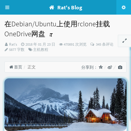
Rat's Blog
在Debian/Ubuntu上使用rclone挂载
OneDrive网盘
博
发
Rat's
2018 年 01 月 23 日
470891 次浏览
345 条评论
主：
布
分
5877 字数
主机教程
时
类：
间：
首页
正文
分享到：