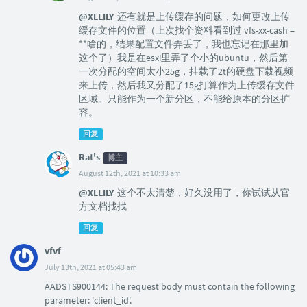
@XLLILY
还有就是上传缓存的问题，如何更改上传
缓存文件的位置（上次找个资料看到过 vfs-xx-cash =
**啥的，结果配置文件弄丢了，我也忘记在那里加
这个了）我是在esxi里弄了个小的ubuntu，然后第
一次分配的空间太小25g，挂载了2t的硬盘下载视频
来上传，然后我又分配了15g打算作为上传缓存文件
区域。只能作为一个新分区，不能给原本的分区扩
容。
回复
Rat's
博主
August 12th, 2021 at 10:33 am
@XLLILY
这个不太清楚，好久没用了，你试试从官
方文档找找
回复
vfvf
July 13th, 2021 at 05:43 am
AADSTS900144: The request body must contain the following
parameter: 'client_id'.