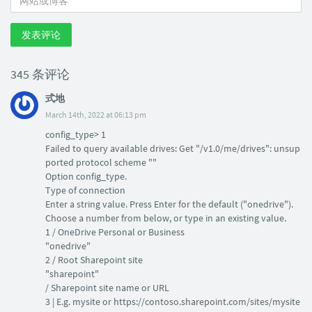
发表评论
345 条评论
式地
March 14th, 2022 at 06:13 pm
config_type> 1
Failed to query available drives: Get "/v1.0/me/drives": unsup
ported protocol scheme ""
Option config_type.
Type of connection
Enter a string value. Press Enter for the default ("onedrive").
Choose a number from below, or type in an existing value.
1 / OneDrive Personal or Business
"onedrive"
2 / Root Sharepoint site
"sharepoint"
/ Sharepoint site name or URL
3 | E.g. mysite or https://contoso.sharepoint.com/sites/mysite