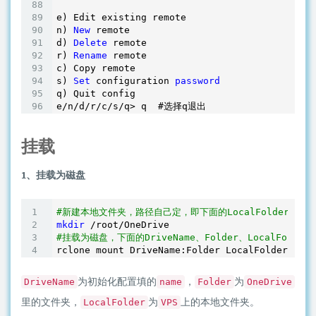
e) Edit existing remote

n) 
New
 remote

d) 
Delete
 remote

r) 
Rename
 remote

c) Copy remote

s) 
Set
 configuration 
password
q) Quit config

挂载
1、挂载为磁盘
#新建本地文件夹，路径自己定，即下面的LocalFolder
mkdir
#挂载为磁盘，下面的DriveName、Folder、LocalFold
rclone mount DriveName:Folder LocalFolder --co
为初始化配置填的
，
为
DriveName
name
Folder
OneDrive
里的文件夹，
为
上的本地文件夹。
LocalFolder
VPS