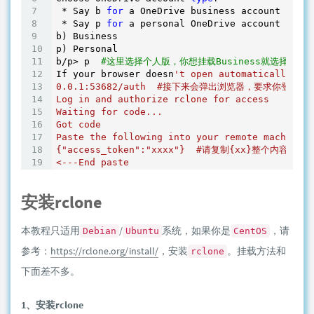
 * Say b 
for
 a OneDrive business account

 * Say p 
for
 a personal OneDrive account

b) Business

p) Personal

b/p> p  
#这里选择个人版，你想挂载Business就选择b
If your browser doesn
't open automatically go 
0.0.1:53682/auth  #接下来会弹出浏览器，要求你登录账
Log in and authorize rclone for access

Waiting for code...

Got code

Paste the following into your remote machine -
{"access_token":"xxxx"}  #请复制{xx}整个内容，后
安装rclone
本教程只适用
/
系统，如果你是
，请
Debian
Ubuntu
CentOS
参考：
https://rclone.org/install/
，安装
。挂载方法和
rclone
下面差不多。
1、安装rclone