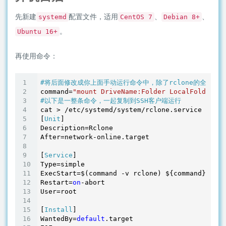
先新建
配置文件，适用
、
、
systemd
CentOS 7
Debian 8+
。
Ubuntu 16+
再使用命令：
#将后面修改成你上面手动运行命令中，除了rclone的全部参数
command=
"mount DriveName:Folder LocalFolder --
#以下是一整条命令，一起复制到SSH客户端运行
cat > /etc/systemd/system/rclone.service <<EOF

[
Unit
]

Description=Rclone

After=network-online.target

[
Service
]

Type=simple

ExecStart=$(command -v rclone) ${command}

Restart=
on
-abort

User=root

[
Install
]

WantedBy=
default
.target
