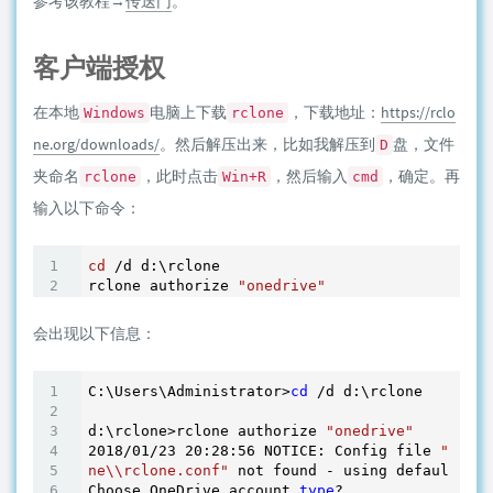
参考该教程→
传送门
。
客户端授权
在本地
电脑上下载
，下载地址：
https://rclo
Windows
rclone
ne.org/downloads/
。然后解压出来，比如我解压到
盘，文件
D
夹命名
，此时点击
，然后输入
，确定。再
rclone
Win+R
cmd
输入以下命令：
cd
 /d d:\rclone

rclone authorize 
"onedrive"
会出现以下信息：
C:\Users\Administrator>
cd
 /d d:\rclone

d:\rclone>rclone authorize 
"onedrive"
2018/01/23 20:28:56 NOTICE: Config file 
"C:\\U
ne\\rclone.conf"
 not found - using defaults

Choose OneDrive account 
type
?
