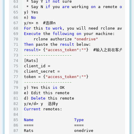
 * Say Y 
if
not
 sure

 * Say N 
if
 you 
are
 working 
on
 a remote 
or
 hea
y) Yes

n) 
No
For
 this 
to
work
, you will need rclone availab
Execute
 the 
following
on
 your machine:

    rclone authorize 
"onedrive"
Then
 paste the 
result
result
> {
"access_token"
:
""
--------------------
[Rats]

client_id = 

client_secret = 

token = {
"access_token"
:
""
--------------------
y) Yes this 
is
 OK

e) Edit this remote

d) 
Delete
 this remote

Current
 remotes:

Name
Type
====                 ====

Rats                 onedrive
