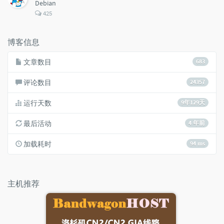
Debian
评
425
论
数：
博客信息
文章数目
683
评论数目
24357
运行天数
9年129天
最后活动
4 年前
加载耗时
94 ms
主机推荐