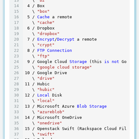
   \ 
"b2"
4
 / Box

   \ 
"box"
5
 / 
Cache
 a remote

   \ 
"cache"
6
 / Dropbox

   \ 
"dropbox"
7
 / 
Encrypt
/
Decrypt
 a remote

   \ 
"crypt"
8
 / 
FTP
Connection
   \ 
"ftp"
9
 / Google Cloud 
Storage
 (this 
is
not
 Google 
   \ 
"google cloud storage"
10
 / Google Drive

   \ 
"drive"
11
 / Hubic

   \ 
"hubic"
12
 / 
Local
 Disk

   \ 
"local"
13
 / Microsoft Azure 
Blob
Storage
   \ 
"azureblob"
14
 / Microsoft OneDrive

   \ 
"onedrive"
15
 / Openstack Swift (Rackspace Cloud Files, M
   \ 
"swift"