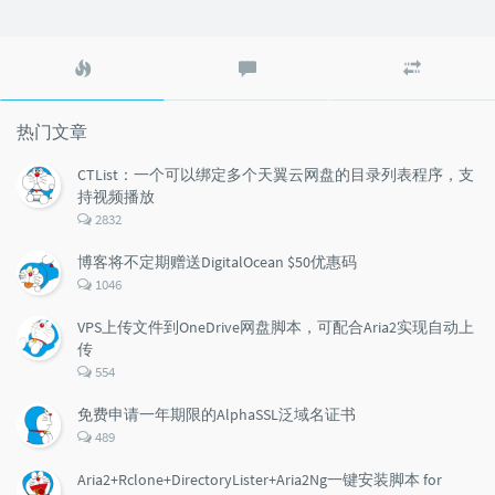
热
最
随
门
新
机
文
评
文
章
论
章
热门文章
CTList：一个可以绑定多个天翼云网盘的目录列表程序，支
持视频播放
评
2832
论
数：
博客将不定期赠送DigitalOcean $50优惠码
评
1046
论
数：
VPS上传文件到OneDrive网盘脚本，可配合Aria2实现自动上
传
评
554
论
数：
免费申请一年期限的AlphaSSL泛域名证书
评
489
论
数：
Aria2+Rclone+DirectoryLister+Aria2Ng一键安装脚本 for