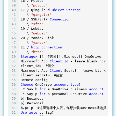
16
 / Pcloud

   \ 
"pcloud"
17
 / QingCloud 
Object
Storage
   \ 
"qingstor"
18
 / SSH/SFTP 
Connection
   \ 
"sftp"
19
 / Webdav

   \ 
"webdav"
20
 / Yandex Disk

   \ 
"yandex"
21
 / 
http
Connection
   \ 
"http"
Storage
> 
14
  #选择
14
，Microsoft OneDrive，
Microsoft App 
Client
Id
 - leave blank normally
client_id>  #留空 

Microsoft App 
Client
 Secret - leave blank norm
client_secret>  #留空 

Choose
 OneDrive 
account
type
?

 * Say b 
for
 a OneDrive business 
account
 * Say p 
for
 a personal OneDrive 
account
b) Business

p) Personal

Use
auto
 config?
