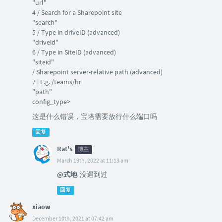
"url"
4 / Search for a Sharepoint site
"search"
5 / Type in driveID (advanced)
"driveid"
6 / Type in SiteID (advanced)
"siteid"
/ Sharepoint server-relative path (advanced)
7 | E.g. /teams/hr
"path"
config_type>
这是什么错误，宝塔需要放行什么端口吗
回复
Rat's
博主
March 19th, 2022 at 11:13 am
@式地
没遇到过
回复
xiaow
December 10th, 2021 at 07:42 am