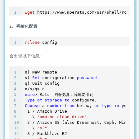
wget
2、初始化配置
rclone
 config
会出现以下信息：
n) New remote

s) 
Set
 configuration 
password
q) Quit config

name
Type
of
storage
to
Choose
 a 
number
from
 below, 
or
type
in
 your ow
1
 / Amazon Drive

   \ 
"amazon cloud drive"
2
 / Amazon S3 (also Dreamhost, Ceph, Minio)

   \ 
"s3"
3
 / Backblaze B2
