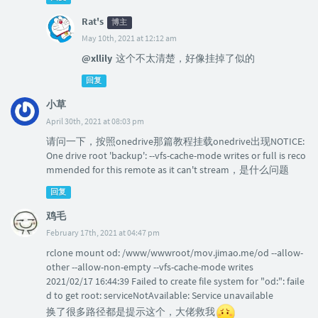
Rat's
博主
May 10th, 2021 at 12:12 am
@xllily
这个不太清楚，好像挂掉了似的
回复
小草
April 30th, 2021 at 08:03 pm
请问一下，按照onedrive那篇教程挂载onedrive出现NOTICE:
One drive root 'backup': --vfs-cache-mode writes or full is reco
mmended for this remote as it can't stream，是什么问题
回复
鸡毛
February 17th, 2021 at 04:47 pm
rclone mount od: /www/wwwroot/mov.jimao.me/od --allow-
other --allow-non-empty --vfs-cache-mode writes
2021/02/17 16:44:39 Failed to create file system for "od:": faile
d to get root: serviceNotAvailable: Service unavailable
换了很多路径都是提示这个，大佬救我