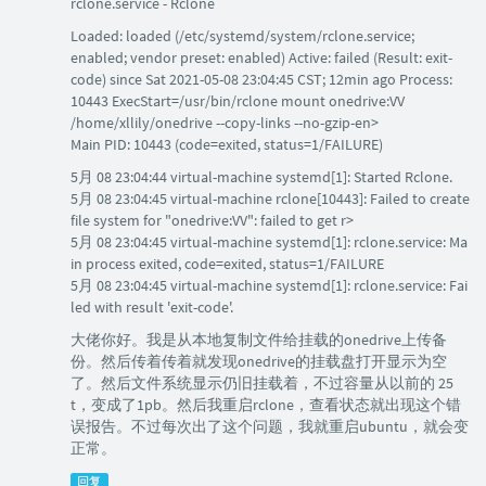
rclone.service - Rclone
Loaded: loaded (/etc/systemd/system/rclone.service;
enabled; vendor preset: enabled) Active: failed (Result: exit-
code) since Sat 2021-05-08 23:04:45 CST; 12min ago Process:
10443 ExecStart=/usr/bin/rclone mount onedrive:VV
/home/xllily/onedrive --copy-links --no-gzip-en>
Main PID: 10443 (code=exited, status=1/FAILURE)
5月 08 23:04:44 virtual-machine systemd[1]: Started Rclone.
5月 08 23:04:45 virtual-machine rclone[10443]: Failed to create
file system for "onedrive:VV": failed to get r>
5月 08 23:04:45 virtual-machine systemd[1]: rclone.service: Ma
in process exited, code=exited, status=1/FAILURE
5月 08 23:04:45 virtual-machine systemd[1]: rclone.service: Fai
led with result 'exit-code'.
大佬你好。我是从本地复制文件给挂载的onedrive上传备
份。然后传着传着就发现onedrive的挂载盘打开显示为空
了。然后文件系统显示仍旧挂载着，不过容量从以前的 25
t，变成了1pb。然后我重启rclone，查看状态就出现这个错
误报告。不过每次出了这个问题，我就重启ubuntu，就会变
正常。
回复