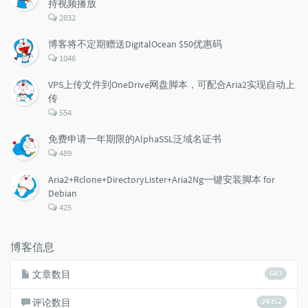
持视频播放
评
2832
论
数：
博客将不定期赠送DigitalOcean $50优惠码
评
1046
论
数：
VPS上传文件到OneDrive网盘脚本，可配合Aria2实现自动上
传
评
554
论
数：
免费申请一年期限的AlphaSSL泛域名证书
评
489
论
数：
Aria2+Rclone+DirectoryLister+Aria2Ng一键安装脚本 for
Debian
评
425
论
数：
博客信息
文章数目
683
评论数目
24357