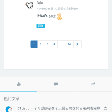
fuju
November 28th, 2020 at 08:56 pm
@Rat's
好哒
回复
1
2
3
4
...
14
热
最
随
门
新
机
文
评
文
章
论
章
热门文章
CTList：一个可以绑定多个天翼云网盘的目录列表程序，支