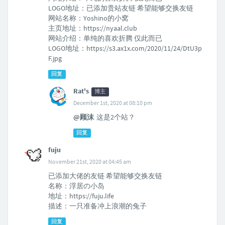
LOGO地址：已添加贵站友链 希望能够交换友链
网站名称：Yoshino的小窝
主页地址：https://nyaal.club
网站介绍：单纯的喜欢折腾 仅此而已
LOGO地址：https://s3.ax1x.com/2020/11/24/DtU3p
F.jpg
回复
Rat's
博主
December 1st, 2020 at 08:10 pm
@顾沫
这是2个站？
回复
fuju
November 21st, 2020 at 04:45 am
已添加大佬的友链 希望能够交换友链
名称：浮居の小岛
地址：https://fuju.life
描述：一只准备冲上浪潮的兔子
回复