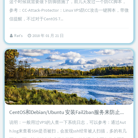
这个时候就需要做下防御措施了，前几天发过一个防CC脚本，
参考：CC-Attack-Protector：Linux VPS防CC攻击一键脚本，带微
信提醒，不过对于CentOS 7...
Rat's
2018 年 01 月 21 日
CentOS和Debian/Ubuntu 安装Fail2ban服务来防止暴力破解FTP/SSH
说明：一般用过VPS的人查一下系统日志，可以参考：通过Aut
h.log来查看SSH是否被扫，会发现ssh经常被人扫描，多的有几