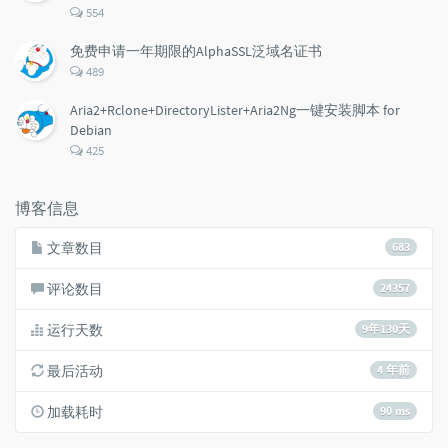
评
554
论
数：
免费申请一年期限的AlphaSSL泛域名证书
评
489
论
数：
Aria2+Rclone+DirectoryLister+Aria2Ng一键安装脚本 for
Debian
评
425
论
数：
博客信息
文章数目
683
评论数目
24357
运行天数
9年130天
最后活动
4 年前
加载耗时
90 ms