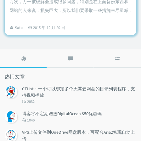
万次，万一被破解会造成很多问题，特别是在上面备份东西和
网站的人来说，损失巨大，所以我们要采取一些措施来尽量减...
Rat's
2015 年 12 月 20 日
热
最
随
门
新
机
文
评
文
章
论
章
热门文章
CTList：一个可以绑定多个天翼云网盘的目录列表程序，支
持视频播放
评
2832
论
数：
博客将不定期赠送DigitalOcean $50优惠码
评
1046
论
数：
VPS上传文件到OneDrive网盘脚本，可配合Aria2实现自动上
传