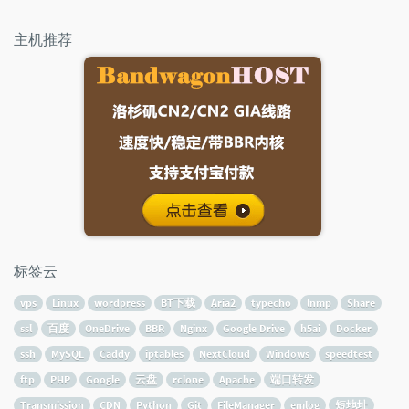
主机推荐
标签云
vps
Linux
wordpress
BT下载
Aria2
typecho
lnmp
Share
ssl
百度
OneDrive
BBR
Nginx
Google Drive
h5ai
Docker
ssh
MySQL
Caddy
iptables
NextCloud
Windows
speedtest
ftp
PHP
Google
云盘
rclone
Apache
端口转发
Transmission
CDN
Python
Git
FileManager
emlog
短地址