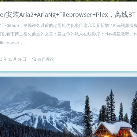
下Github，发现许久以前的老司机优化项目这几天又新增了Plex视频服务
可以看下博主很久前发的文章：建立你的私人在线影库：Plex搭建教程。作者
browser，...
18 年 11 月 09 日
65 条评论