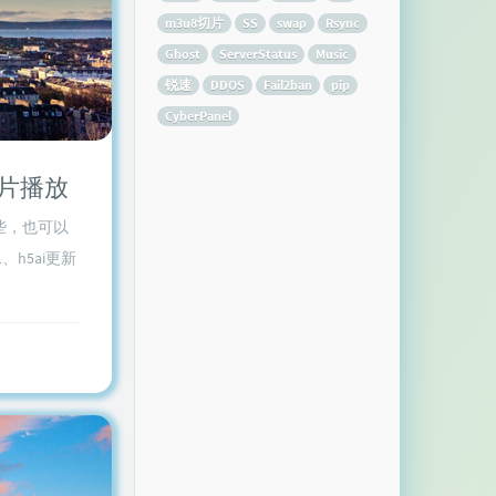
m3u8切片
SS
swap
Rsync
Ghost
ServerStatus
Music
锐速
DDOS
Fail2ban
pip
CyberPanel
切片播放
便些，也可以
、h5ai更新