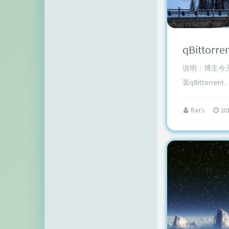
顶点网
小z博客
qBittor
主机百科
说明：博主今
田珊珊博客
装qBittorrent
友人C
Rat's
20
千影博客
萌虎
刺客博客
Noxxxx
小石头博客
厘米天空