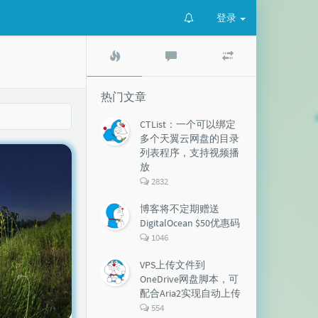
登录
热
最
随
门
新
机
文
评
文
章
论
章
热门文章
CTList：一个可以绑定
多个天翼云网盘的目录
列表程序，支持视频播
放
评
2832
论
数：
博客将不定期赠送
DigitalOcean $50优惠码
评
1046
论
数：
VPS上传文件到
OneDrive网盘脚本，可
配合Aria2实现自动上传
评
554