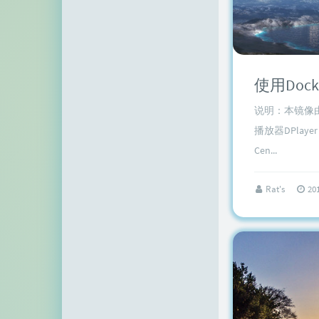
空白网络
碧羽墨轩
echo少年
使用Doc
同乐儿
说明：本镜像由i
SimpleZero博客
播放器DPlaye
YekongTAT
Cen...
华梦博客
Rat's
20
挖站否
老周
至道小博