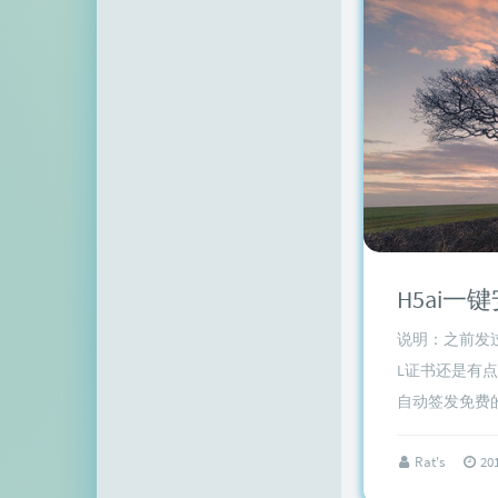
H5ai一
说明：之前发过一
L证书还是有点
自动签发免费的Let
Rat's
20