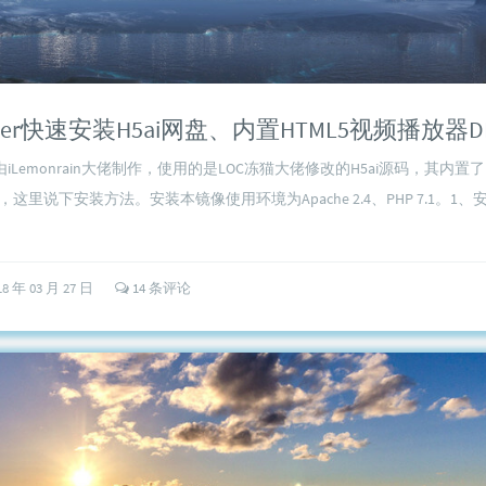
ker快速安装H5ai网盘、内置HTML5视频播放器DPl
Lemonrain大佬制作，使用的是LOC冻猫大佬修改的H5ai源码，其内置了
r，这里说下安装方法。安装本镜像使用环境为Apache 2.4、PHP 7.1。1、安装
18 年 03 月 27 日
14 条评论