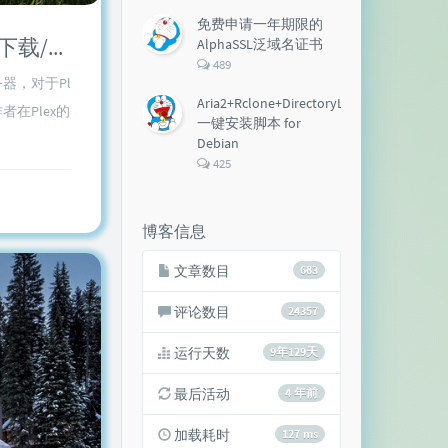
论
数：
免费申请一年期限的
使用Docker安装Aria2+AriaNg+Filebrowser+Plex，离线BT下载/建立私人影院
AlphaSSL泛域名证书
评
489
论
器，对于Pl
数：
Aria2+Rclone+DirectoryLister+Aria2Ng
在Plex的
一键安装脚本 for
Debian
评
425
论
数：
博客信息
文章数目
683
评论数目
24357
运行天数
9年129天
最后活动
4 年前
加载耗时
127 ms