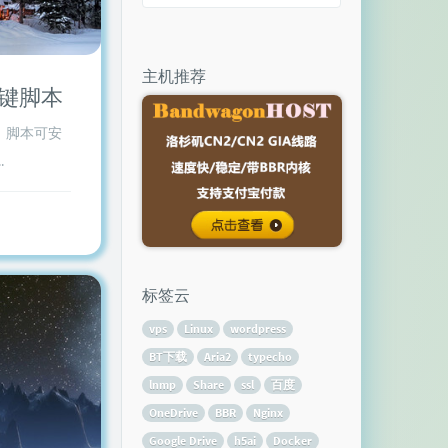
主机推荐
功能一键脚本
，脚本可安
.
标签云
vps
Linux
wordpress
BT下载
Aria2
typecho
lnmp
Share
ssl
百度
OneDrive
BBR
Nginx
Google Drive
h5ai
Docker