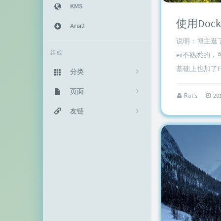
KMS
Aria2
说明：博主逛了
组成
ex不熟悉的，
基础上也加了File
分类
主机教程
页面
333
Rat's
20
建站知识
归档栏
友链
235
网络资源
投稿区
神代綺凜
102
生活随笔
记事本
EFV视频转码
11
链接库
赵容部落
留言板
主机博客
关于我
南琴浪