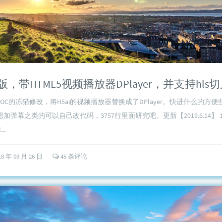
改版，带HTML5视频播放器DPlayer，并支持hls
OC的冻猫修改，将H5ai的视频播放器替换成了DPlayer。快进什么的方
弹幕之类的可以自己改代码，3757行里面研究吧。更新【2019.6.14】 1
..
18 年 03 月 26 日
45 条评论