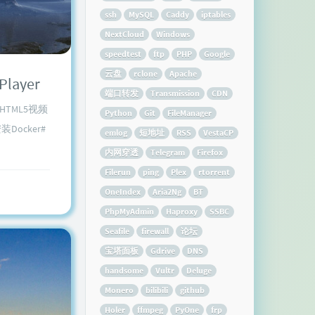
ssh
MySQL
Caddy
iptables
NextCloud
Windows
speedtest
ftp
PHP
Google
云盘
rclone
Apache
ayer
端口转发
Transmission
CDN
HTML5视频
Python
Git
FileManager
Docker#
emlog
短地址
RSS
VestaCP
内网穿透
Telegram
Firefox
Filerun
ping
Plex
rtorrent
OneIndex
Aria2Ng
BT
PhpMyAdmin
Haproxy
SSBC
Seafile
firewall
论坛
宝塔面板
Gdrive
DNS
handsome
Vultr
Deluge
Monero
bilibili
github
Holer
ffmpeg
PyOne
frp