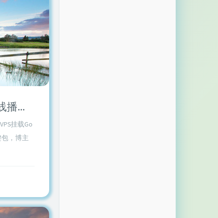
利用Aria2+AriaNg+H5ai+Google Drive建立离线BT下载/在线播放/无限空间网盘
PS挂载Go
键包，博主