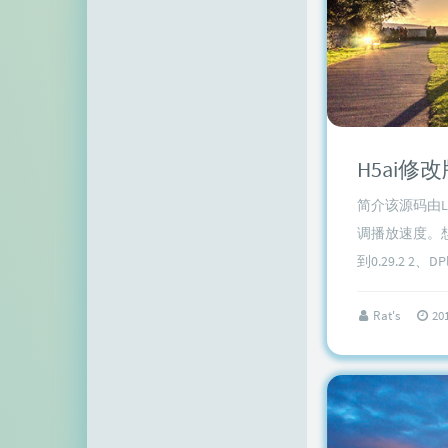
H5ai修
简介该源码由L
调播放速度。想加
到0.29.2 2、DPl.
Rat's
20