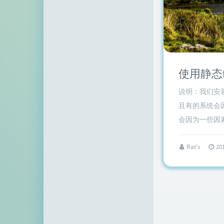
空白网络
碧羽墨轩
echo少年
同乐儿
使用静态f
SimpleZero博客
说明：我们安
YekongTAT
且有的系统会
会因为一些因素
华梦博客
挖站否
Rat's
20
老周
至道小博