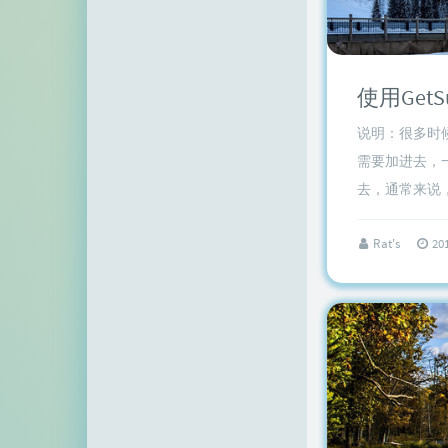
顶点网
小z博客
使用Get
主机百科
说明：很多时
田珊珊博客
需要加进去，
友人C
去，通常来说，
千影博客
Rat's
20
萌虎
刺客博客
Noxxxx
小石头博客
厘米天空