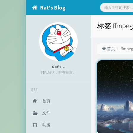
Rat's Blog
标签 ffmp
首页
ffmpeg
Rat's
何以解忧，唯有暴富。
导航
首页
文件
动漫