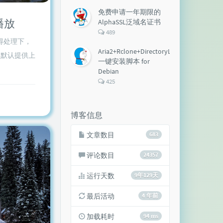
论
数：
免费申请一年期限的
播放
AlphaSSL泛域名证书
评
489
论
得处理下，
数：
Aria2+Rclone+DirectoryLister+Aria2Ng
本默认提供上
一键安装脚本 for
Debian
评
425
论
数：
博客信息
文章数目
683
评论数目
24357
运行天数
9年129天
最后活动
4 年前
加载耗时
94 ms