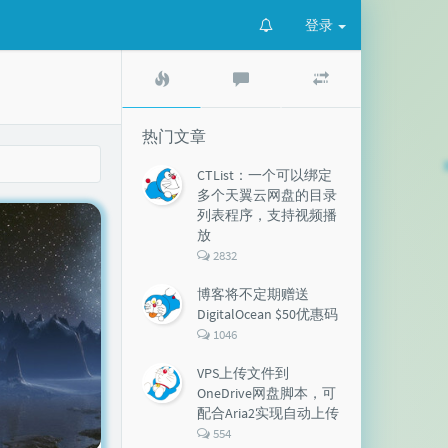
登录
热
最
随
门
新
机
文
评
文
章
论
章
热门文章
CTList：一个可以绑定
多个天翼云网盘的目录
列表程序，支持视频播
放
评
2832
论
数：
博客将不定期赠送
DigitalOcean $50优惠码
评
1046
论
数：
VPS上传文件到
OneDrive网盘脚本，可
配合Aria2实现自动上传
评
554