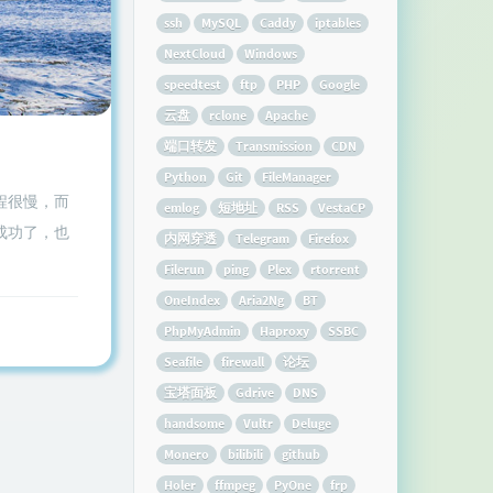
ssh
MySQL
Caddy
iptables
NextCloud
Windows
speedtest
ftp
PHP
Google
云盘
rclone
Apache
端口转发
Transmission
CDN
Python
Git
FileManager
程很慢，而
emlog
短地址
RSS
VestaCP
成功了，也
内网穿透
Telegram
Firefox
Filerun
ping
Plex
rtorrent
OneIndex
Aria2Ng
BT
PhpMyAdmin
Haproxy
SSBC
Seafile
firewall
论坛
宝塔面板
Gdrive
DNS
handsome
Vultr
Deluge
Monero
bilibili
github
Holer
ffmpeg
PyOne
frp