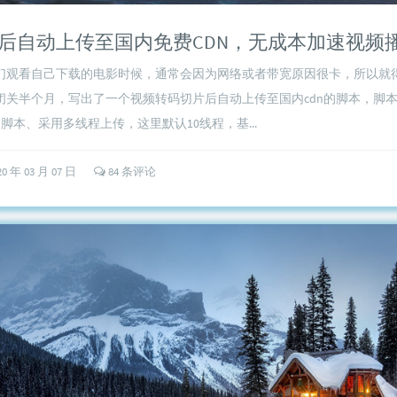
后自动上传至国内免费CDN，无成本加速视频
们观看自己下载的电影时候，通常会因为网络或者带宽原因很卡，所以就
闭关半个月，写出了一个视频转码切片后自动上传至国内cdn的脚本，脚
的脚本、采用多线程上传，这里默认10线程，基...
20 年 03 月 07 日
84 条评论