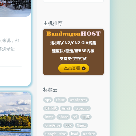
主机推荐
人来说，都
幕烧录进
标签云
vps
Linux
wordpress
BT下载
Aria2
typecho
lnmp
Share
ssl
百度
OneDrive
BBR
Nginx
Google Drive
h5ai
Docker