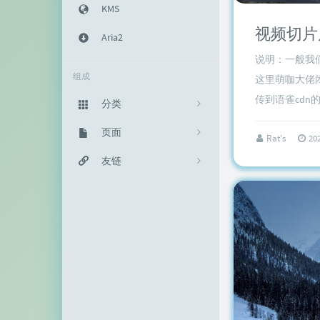
KMS
视频切片
Aria2
说明：一般我
组成
这里萌咖大佬
传到语雀cdn
分类
主机教程
页面
333
Rat's
20
建站知识
归档栏
友链
235
网络资源
投稿区
神代綺凜
102
生活随笔
记事本
EFV视频转码
11
链接库
赵容部落
留言板
主机博客
关于我
南琴浪