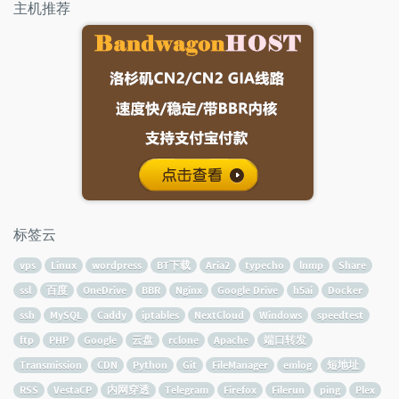
主机推荐
标签云
vps
Linux
wordpress
BT下载
Aria2
typecho
lnmp
Share
ssl
百度
OneDrive
BBR
Nginx
Google Drive
h5ai
Docker
ssh
MySQL
Caddy
iptables
NextCloud
Windows
speedtest
ftp
PHP
Google
云盘
rclone
Apache
端口转发
Transmission
CDN
Python
Git
FileManager
emlog
短地址
RSS
VestaCP
内网穿透
Telegram
Firefox
Filerun
ping
Plex