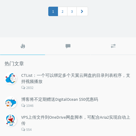
1
2
3
热
最
随
门
新
机
文
评
文
章
论
章
热门文章
CTList：一个可以绑定多个天翼云网盘的目录列表程序，支
持视频播放
评
2832
论
数：
博客将不定期赠送DigitalOcean $50优惠码
评
1046
论
数：
VPS上传文件到OneDrive网盘脚本，可配合Aria2实现自动上
传
评
554
论