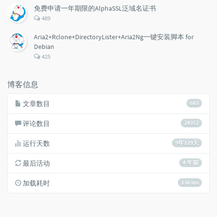
数：
免费申请一年期限的AlphaSSL泛域名证书
评
489
论
数：
Aria2+Rclone+DirectoryLister+Aria2Ng一键安装脚本 for
Debian
评
425
论
数：
博客信息
文章数目
683
评论数目
24357
运行天数
9年129天
最后活动
4 年前
加载耗时
130 ms