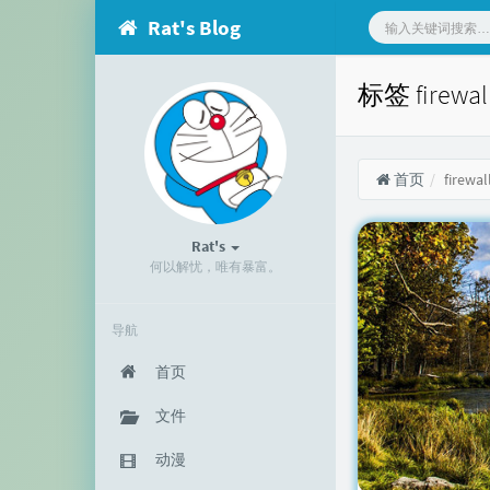
Rat's Blog
标签 firew
首页
firewal
Rat's
何以解忧，唯有暴富。
导航
首页
文件
动漫