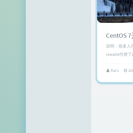
空白网络
碧羽墨轩
echo少年
CentO
同乐儿
说明：很多人用Ce
SimpleZero博客
rewalld代
YekongTAT
Rat's
20
华梦博客
挖站否
老周
至道小博