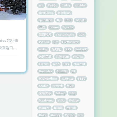
ssh
MySQL
Caddy
iptables
NextCloud
Windows
speedtest
ftp
PHP
Google
云盘
rclone
Apache
端口转发
Transmission
CDN
s 7使用fi
Python
Git
FileManager
置端口...
emlog
短地址
RSS
VestaCP
内网穿透
Telegram
Firefox
Filerun
ping
Plex
rtorrent
OneIndex
Aria2Ng
BT
PhpMyAdmin
Haproxy
SSBC
Seafile
firewall
论坛
宝塔面板
Gdrive
DNS
handsome
Vultr
Deluge
Monero
bilibili
github
Holer
ffmpeg
PyOne
frp