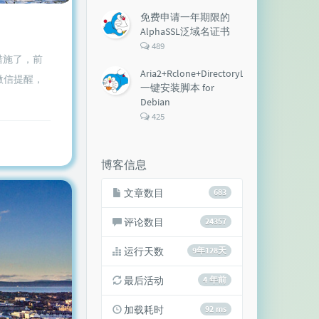
论
数：
免费申请一年期限的
AlphaSSL泛域名证书
评
489
论
措施了，前
数：
Aria2+Rclone+DirectoryLister+Aria2Ng
，带微信提醒，
一键安装脚本 for
Debian
评
425
论
数：
博客信息
文章数目
683
评论数目
24357
运行天数
9年128天
最后活动
4 年前
加载耗时
92 ms