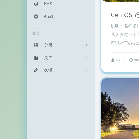
KMS
CentOS 
Aria2
说明：差不多
组成
几天发过一个防CC
不过对于CentOS 
分类
主机教程
页面
333
Rat's
20
建站知识
归档栏
友链
235
网络资源
投稿区
神代綺凜
102
生活随笔
记事本
EFV视频转码
11
链接库
赵容部落
留言板
主机博客
关于我
南琴浪