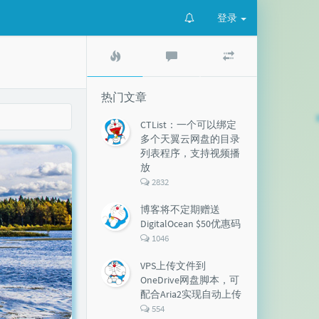
登录
热
最
随
门
新
机
文
评
文
章
论
章
热门文章
CTList：一个可以绑定
多个天翼云网盘的目录
列表程序，支持视频播
放
评
2832
论
数：
博客将不定期赠送
DigitalOcean $50优惠码
评
1046
论
数：
VPS上传文件到
OneDrive网盘脚本，可
配合Aria2实现自动上传
评
554