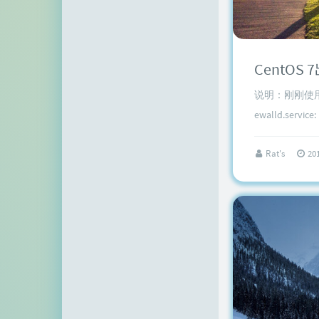
顶点网
小z博客
主机百科
说明：刚刚使用sys
田珊珊博客
ewalld.serv
友人C
Rat's
20
千影博客
萌虎
刺客博客
Noxxxx
小石头博客
厘米天空