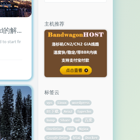
主机推荐
CentOS 7出现Failed to start firewalld.service: Unit is masked的解决办法
tart fir
标签云
vps
Linux
wordpress
BT下载
Aria2
typecho
lnmp
Share
ssl
百度
OneDrive
BBR
Nginx
Google Drive
h5ai
Docker