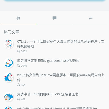
热
最
随
门
新
机
文
评
文
章
论
章
热门文章
CTList：一个可以绑定多个天翼云网盘的目录列表程序，支
持视频播放
评
2832
论
数：
博客将不定期赠送DigitalOcean $50优惠码
评
1046
论
数：
VPS上传文件到OneDrive网盘脚本，可配合Aria2实现自动上
传
评
554
论
数：
免费申请一年期限的AlphaSSL泛域名证书
评
489
论
数：
Aria2+Rclone+DirectoryLister+Aria2Ng一键安装脚本 for