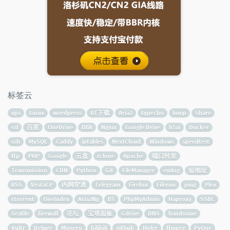
标签云
vps
Linux
wordpress
BT下载
Aria2
typecho
lnmp
Share
ssl
百度
OneDrive
BBR
Nginx
Google Drive
h5ai
Docker
ssh
MySQL
Caddy
iptables
NextCloud
Windows
speedtest
ftp
PHP
Google
云盘
rclone
Apache
端口转发
Transmission
CDN
Python
Git
FileManager
emlog
短地址
RSS
VestaCP
内网穿透
Telegram
Firefox
Filerun
ping
Plex
rtorrent
OneIndex
Aria2Ng
BT
PhpMyAdmin
Haproxy
SSBC
Seafile
firewall
论坛
宝塔面板
Gdrive
DNS
handsome
Vultr
Deluge
Monero
bilibili
github
Holer
ffmpeg
PyOne