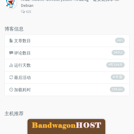
Debian
评
425
论
数：
博客信息
文章数目
683
评论数目
24357
运行天数
9年129天
最后活动
4 年前
加载耗时
118 ms
主机推荐