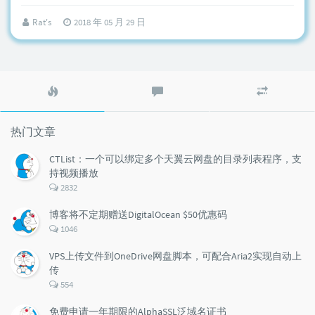
Rat's
2018 年 05 月 29 日
热
最
随
门
新
机
文
评
文
章
论
章
热门文章
CTList：一个可以绑定多个天翼云网盘的目录列表程序，支
持视频播放
评
2832
论
数：
博客将不定期赠送DigitalOcean $50优惠码
评
1046
论
数：
VPS上传文件到OneDrive网盘脚本，可配合Aria2实现自动上
传
评
554
论
数：
免费申请一年期限的AlphaSSL泛域名证书