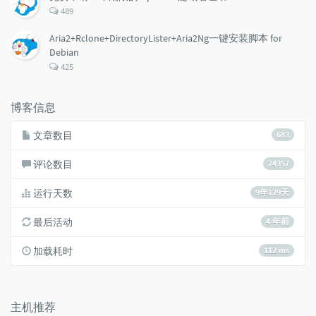
评
489
论
数：
Aria2+Rclone+DirectoryLister+Aria2Ng一键安装脚本 for
Debian
评
425
论
数：
博客信息
文章数目
683
评论数目
24357
运行天数
9年129天
最后活动
4 年前
加载耗时
112 ms
主机推荐