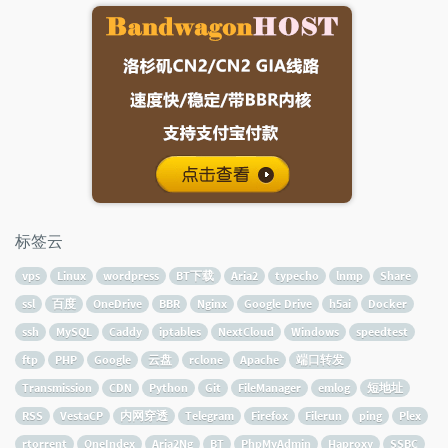
标签云
vps
Linux
wordpress
BT下载
Aria2
typecho
lnmp
Share
ssl
百度
OneDrive
BBR
Nginx
Google Drive
h5ai
Docker
ssh
MySQL
Caddy
iptables
NextCloud
Windows
speedtest
ftp
PHP
Google
云盘
rclone
Apache
端口转发
Transmission
CDN
Python
Git
FileManager
emlog
短地址
RSS
VestaCP
内网穿透
Telegram
Firefox
Filerun
ping
Plex
rtorrent
OneIndex
Aria2Ng
BT
PhpMyAdmin
Haproxy
SSBC