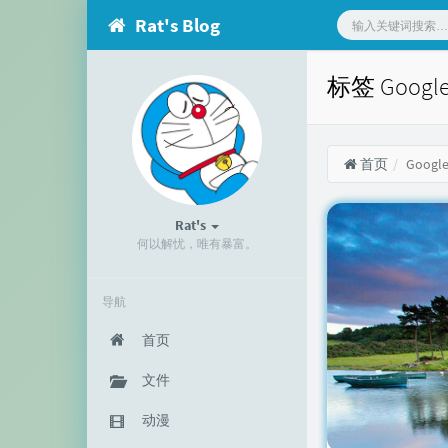
Rat's Blog
标签 Googl
首页
Google
Rat's
何以解忧，唯有暴富。
导航
首页
文件
动漫