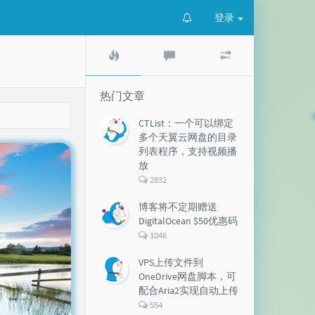
登录
热
最
随
门
新
机
文
评
文
章
论
章
热门文章
CTList：一个可以绑定
多个天翼云网盘的目录
列表程序，支持视频播
放
评
2832
论
数：
博客将不定期赠送
DigitalOcean $50优惠码
评
1046
论
数：
VPS上传文件到
OneDrive网盘脚本，可
配合Aria2实现自动上传
评
554