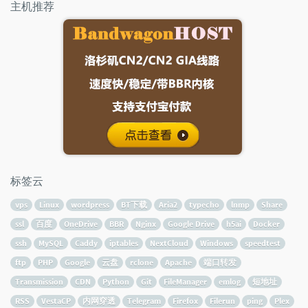
主机推荐
标签云
vps
Linux
wordpress
BT下载
Aria2
typecho
lnmp
Share
ssl
百度
OneDrive
BBR
Nginx
Google Drive
h5ai
Docker
ssh
MySQL
Caddy
iptables
NextCloud
Windows
speedtest
ftp
PHP
Google
云盘
rclone
Apache
端口转发
Transmission
CDN
Python
Git
FileManager
emlog
短地址
RSS
VestaCP
内网穿透
Telegram
Firefox
Filerun
ping
Plex