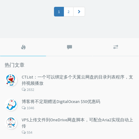
1
2
热
最
随
门
新
机
文
评
文
章
论
章
热门文章
CTList：一个可以绑定多个天翼云网盘的目录列表程序，支
持视频播放
评
2832
论
数：
博客将不定期赠送DigitalOcean $50优惠码
评
1046
论
数：
VPS上传文件到OneDrive网盘脚本，可配合Aria2实现自动上
传
评
554
论