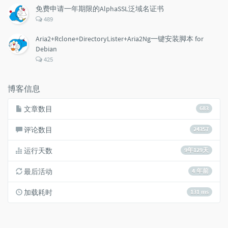
数：
免费申请一年期限的AlphaSSL泛域名证书
评
489
论
数：
Aria2+Rclone+DirectoryLister+Aria2Ng一键安装脚本 for
Debian
评
425
论
数：
博客信息
文章数目
683
评论数目
24357
运行天数
9年129天
最后活动
4 年前
加载耗时
131 ms