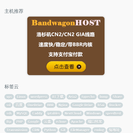
主机推荐
标签云
vps
Linux
wordpress
BT下载
Aria2
typecho
lnmp
Share
ssl
百度
OneDrive
BBR
Nginx
Google Drive
h5ai
Docker
ssh
MySQL
Caddy
iptables
NextCloud
Windows
speedtest
ftp
PHP
Google
云盘
rclone
Apache
端口转发
Transmission
CDN
Python
Git
FileManager
emlog
短地址