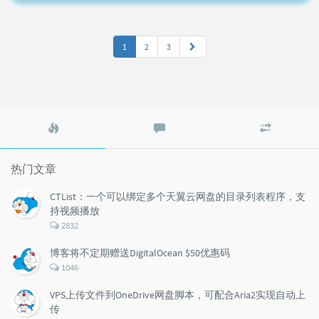
1
2
3
热
最
随
门
新
机
文
评
文
章
论
章
热门文章
CTList：一个可以绑定多个天翼云网盘的目录列表程序，支
持视频播放
评
2832
论
数：
博客将不定期赠送DigitalOcean $50优惠码
评
1046
论
数：
VPS上传文件到OneDrive网盘脚本，可配合Aria2实现自动上
传