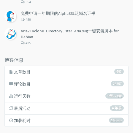
评
554
论
数：
免费申请一年期限的AlphaSSL泛域名证书
评
489
论
数：
Aria2+Rclone+DirectoryLister+Aria2Ng一键安装脚本 for
Debian
评
425
论
数：
博客信息
文章数目
683
评论数目
24357
运行天数
9年127天
最后活动
4 年前
加载耗时
140 ms