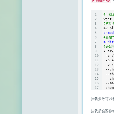
Plexdrive
#下载最
wget 
#移动
mv pl
chmod
#新建
mkdir
#开始
/usr/
 -c /
 -o a
 -v 
4
 --ch
 --ch
 --ch
 --ma
挂载参数可以
挂载后会要你