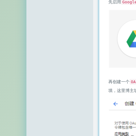
先启用
Googl
空白网络
碧羽墨轩
echo少年
同乐儿
SimpleZero博客
YekongTAT
华梦博客
再创建一个
OA
挖站否
填，这里博主
老周
至道小博