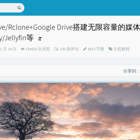
rive/Rclone+Google Drive搭建无限容量
/Jellyfin等
分
01 月 24 日
154825 次浏览
130 条评论
6613 字数
主机教程
类：
分享到