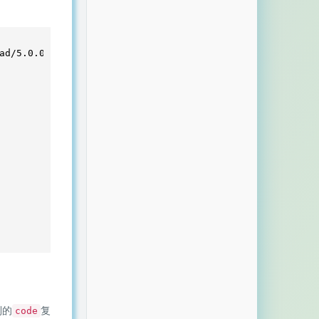
ad/
5.0
.
0
到的
复
code