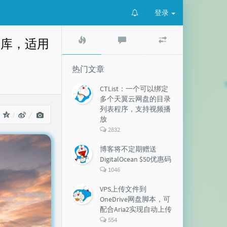
登录
热
最
随
的媒体库，适用
门
新
机
文
评
文
章
论
章
热门文章
CTList：一个可以绑定
多个天翼云网盘的目录
列表程序，支持视频播
：
放
评
2832
论
数：
博客将不定期赠送
DigitalOcean $50优惠码
评
1046
论
数：
VPS上传文件到
OneDrive网盘脚本，可
配合Aria2实现自动上传
评
554