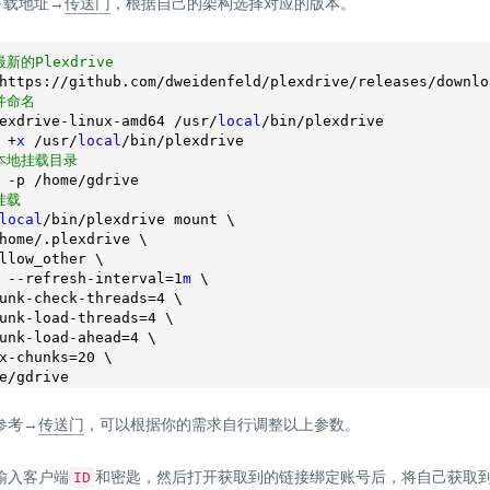
下载地址→
传送门
，根据自己的架构选择对应的版本。
新的Plexdrive
https:
//github
.com/dweidenfeld/plexdrive/releases/downlo
并命名
exdrive-linux-amd64 /usr/
local
 +
x
 /usr/
local
本地挂载目录
挂载
local
/bin/plexdrive mount \

home/.plexdrive \

llow_other \

 --refresh-interval=
1
m
 \

unk-check-threads=
4
 \

unk-load-threads=
4
 \

unk-load-ahead=
4
 \

x-chunks=
20
 \

参考→
传送门
，可以根据你的需求自行调整以上参数。
输入客户端
和密匙，然后打开获取到的链接绑定账号后，将自己获取
ID