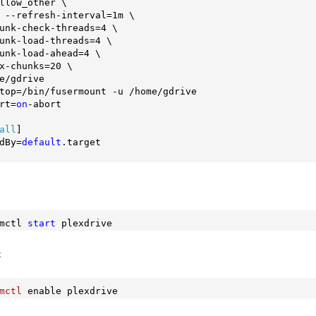
llow_other \

 --refresh-interval=
1
m \

unk-check-threads=
4
 \

unk-load-threads=
4
 \

unk-load-ahead=
4
 \

x-chunks=
20
 \

e/gdrive

top=/bin/fusermount -u /home/gdrive

rt=
on
-abort

all
]

dBy=
default
.target

mctl 
start
：
mctl
 enable plexdrive