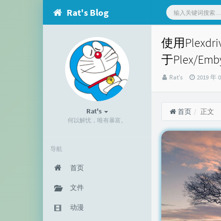
Rat's Blog
使用Plexd
于Plex/Emby
博
发
Rat's
2019 年 
主：
布
时
间：
Rat's
首页
正文
何以解忧，唯有暴富。
导航
首页
文件
动漫