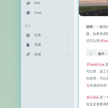
KMS
Aria2
组成
说明：
一般我
题。如果考虑
分类
话可以用
Ple
主机教程
页面
333
建站知识
归档栏
友链
235
网络资源
投稿区
神代綺凜
102
Plexdrive
可以用，该工
生活随笔
记事本
EFV视频转码
11
存原理，可以
链接库
赵容部落
的虚拟内存
G
留言板
主机博客
是一
Rclone
关于我
南琴浪
肯定是需要调