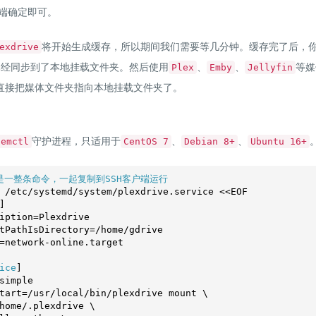
端确定即可。
将开始生成缓存，所以期间我们需要等几分钟。缓存完了后，
exdrive
已经同步到了本地挂载文件夹。然后使用
、
、
等媒
Plex
Emby
Jellyfin
直接把媒体文件夹指向本地挂载文件夹了。
守护进程，只适用于
、
、
temctl
CentOS 7
Debian 8+
Ubuntu 16+
是一整条命令，一起复制到SSH客户端运行
 /etc/systemd/system/plexdrive.service <<EOF

]

iption=Plexdrive

tPathIsDirectory=/home/gdrive

=network-online.target

ice
]

simple

tart=/usr/local/bin/plexdrive mount \

home/.plexdrive \
