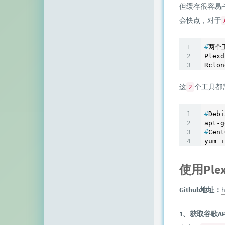
但缓存很容易
顶点网
会快点，对于
小z博客
#
两个
主机百科
Plex
田珊珊博客
这
个工具都
2
友人C
千影博客
#
Deb
萌虎
#
Cen
刺客博客
使用Plex
Noxxxx
小石头博客
Github地址：
h
厘米天空
1、获取谷歌AP