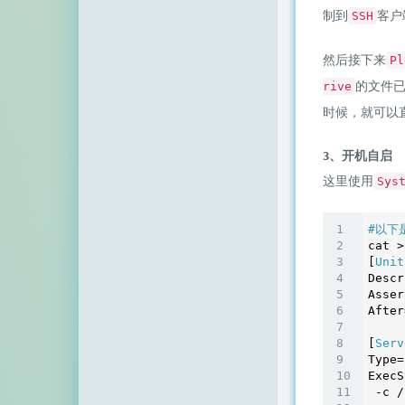
制到
客户
SSH
然后接下来
Pl
的文件
rive
时候，就可以
3、开机自启
这里使用
Sys
#以下
cat >
[
Unit
Descr
Asser
After
[
Serv
Type=
ExecS
 -c /