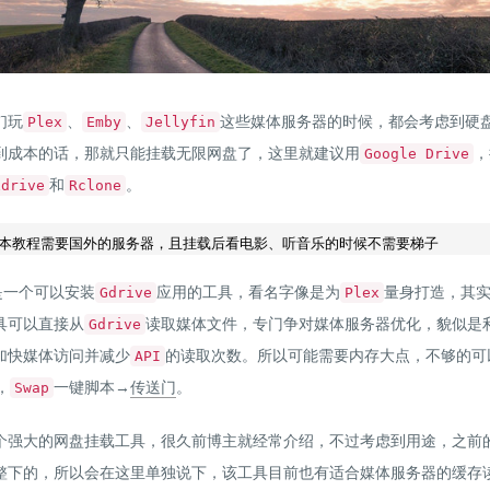
们玩
、
、
这些媒体服务器的时候，都会考虑到硬
Plex
Emby
Jellyfin
到成本的话，那就只能挂载无限网盘了，这里就建议用
，
Google Drive
和
。
xdrive
Rclone
是一个可以安装
应用的工具，看名字像是为
量身打造，其
Gdrive
Plex
具可以直接从
读取媒体文件，专门争对媒体服务器优化，貌似是
Gdrive
加快媒体访问并减少
的读取次数。所以可能需要内存大点，不够的可
API
，
一键脚本→
传送门
。
Swap
个强大的网盘挂载工具，很久前博主就经常介绍，不过考虑到用途，之前
整下的，所以会在这里单独说下，该工具目前也有适合媒体服务器的缓存