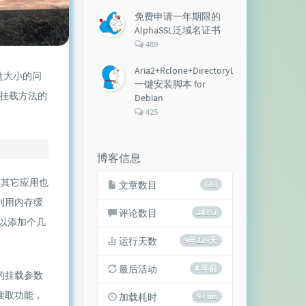
论
数：
免费申请一年期限的
AlphaSSL泛域名证书
评
489
论
数：
Aria2+Rclone+DirectoryLister+Aria2Ng
盘大小的问
一键安装脚本 for
挂载方法的
Debian
评
425
论
数：
博客信息
实其它应用也
文章数目
683
利用内存缓
评论数目
24357
以添加个几
运行天数
9年129天
最后活动
4 年前
的挂载参数
读取功能，
加载耗时
93 ms