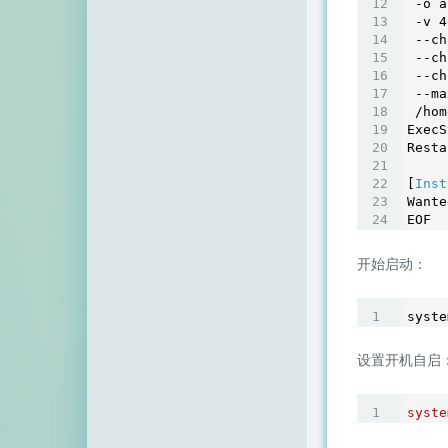
 -o a
 -v 
4
 --ch
 --ch
 --ch
 --ma
 /hom
ExecS
Resta
[
Inst
Wante
EOF
开始启动：
syste
设置开机自启
syste