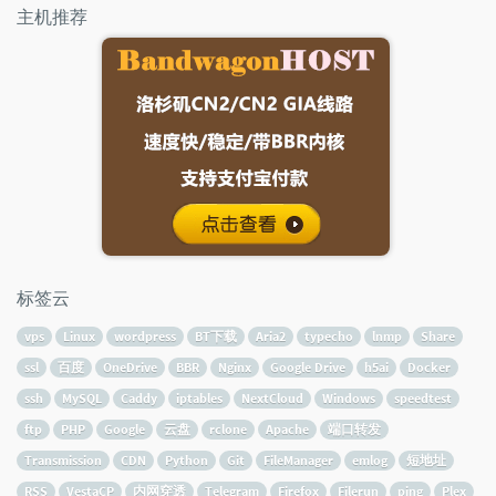
主机推荐
标签云
vps
Linux
wordpress
BT下载
Aria2
typecho
lnmp
Share
ssl
百度
OneDrive
BBR
Nginx
Google Drive
h5ai
Docker
ssh
MySQL
Caddy
iptables
NextCloud
Windows
speedtest
ftp
PHP
Google
云盘
rclone
Apache
端口转发
Transmission
CDN
Python
Git
FileManager
emlog
短地址
RSS
VestaCP
内网穿透
Telegram
Firefox
Filerun
ping
Plex