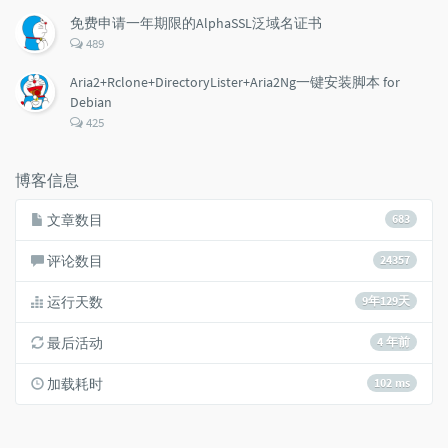
数：
免费申请一年期限的AlphaSSL泛域名证书
评
489
论
数：
Aria2+Rclone+DirectoryLister+Aria2Ng一键安装脚本 for
Debian
评
425
论
数：
博客信息
文章数目
683
评论数目
24357
运行天数
9年129天
最后活动
4 年前
加载耗时
102 ms