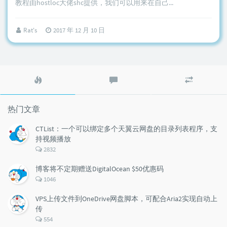
教程由hostloc大佬shc提供，我们可以用来在自己...
Rat's
2017 年 12 月 10 日
热
最
随
门
新
机
文
评
文
章
论
章
热门文章
CTList：一个可以绑定多个天翼云网盘的目录列表程序，支
持视频播放
评
2832
论
数：
博客将不定期赠送DigitalOcean $50优惠码
评
1046
论
数：
VPS上传文件到OneDrive网盘脚本，可配合Aria2实现自动上
传
评
554
论