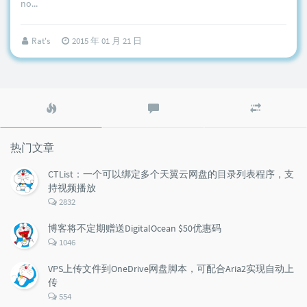
no...
Rat's
2015 年 01 月 21 日
热
最
随
门
新
机
文
评
文
章
论
章
热门文章
CTList：一个可以绑定多个天翼云网盘的目录列表程序，支
持视频播放
评
2832
论
数：
博客将不定期赠送DigitalOcean $50优惠码
评
1046
论
数：
VPS上传文件到OneDrive网盘脚本，可配合Aria2实现自动上
传
评
554
论