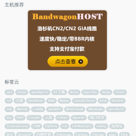
主机推荐
标签云
vps
Linux
wordpress
BT下载
Aria2
typecho
lnmp
Share
ssl
百度
OneDrive
BBR
Nginx
Google Drive
h5ai
Docker
ssh
MySQL
Caddy
iptables
NextCloud
Windows
speedtest
ftp
PHP
Google
云盘
rclone
Apache
端口转发
Transmission
CDN
Python
Git
FileManager
emlog
短地址
RSS
VestaCP
内网穿透
Telegram
Firefox
Filerun
ping
Plex