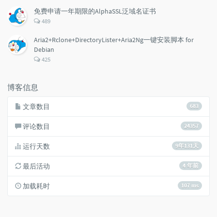
数：
免费申请一年期限的AlphaSSL泛域名证书
评
489
论
数：
Aria2+Rclone+DirectoryLister+Aria2Ng一键安装脚本 for
Debian
评
425
论
数：
博客信息
文章数目
683
评论数目
24357
运行天数
9年131天
最后活动
4 年前
加载耗时
107 ms