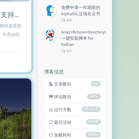
论
数：
免费申请一年期限的
CTList：一个可以绑定多个天翼云网盘的目录列表程序，支持视频播放
AlphaSSL泛域名证书
评
489
论
话，网络速度都
数：
Aria2+Rclone+DirectoryLister+Aria2Ng
，毕竟由电
一键安装脚本 for
Debian
评
425
论
数：
博客信息
文章数目
683
评论数目
24357
运行天数
9年129天
最后活动
4 年前
加载耗时
140 ms