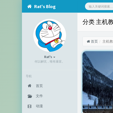
Rat's Blog
分类 主机
首页
主机教
Rat's
何以解忧，唯有暴富。
导航
首页
文件
动漫