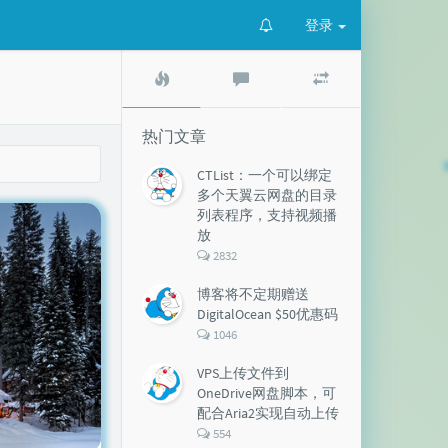
登录
热
最
随
门
新
机
文
评
文
章
论
章
热门文章
CTList：一个可以绑定
多个天翼云网盘的目录
列表程序，支持视频播
放
评
2832
论
数：
博客将不定期赠送
DigitalOcean $50优惠码
评
1046
论
数：
VPS上传文件到
OneDrive网盘脚本，可
配合Aria2实现自动上传
评
554