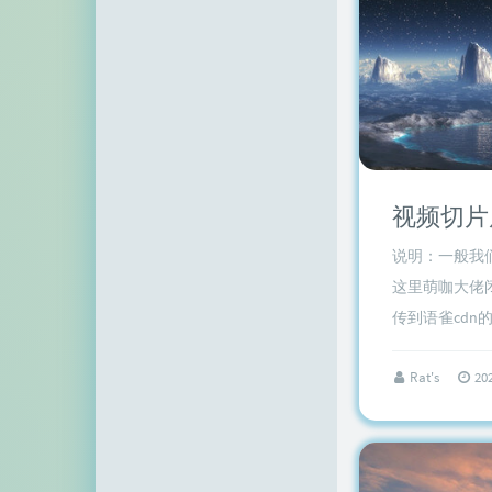
视频切片
说明：一般我
这里萌咖大佬
传到语雀cdn
Rat's
20