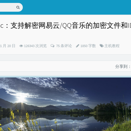
-music：支持解密网易云/QQ音乐的加密文件和
分
01 月 20 日
126343 次浏览
75 条评论
1850 字数
主机教程
类：
分享到