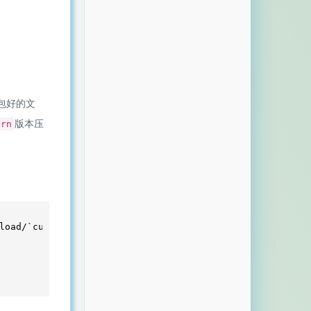
包好的文
版本压
ern
load/`curl -s https://api.github.com/repos/ix64/unlock-m