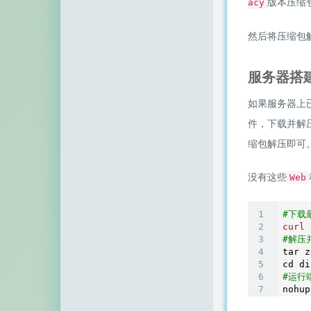
版本压缩
acy
空白网络
碧羽墨轩
然后将压缩包
echo少年
服务器搭
同乐儿
如果服务器上
SimpleZero博客
件，下载并解
缩包解压即可
YekongTAT
华梦博客
没有这些
Web
挖站否
#下载
curl
 
老周
#解压
tar z
至道小博
#运行
nohup