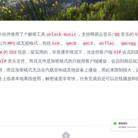
小伙伴推荐了个解密工具
，支持网易云音乐/
音乐的
unlock-music
QQ
V
出为
或无损格式，包括
、
、
、
、
MP3
ncm
qmc0
qmc3
mcflac
qmcogg
的
信息，挺实用的，毕竟通常情况下，当这些客户端
会员到
m
ID3
VIP
音乐文件。而且文件是加密格式的只能用客户端播放，会员到期后就
VIP
用，而且加密格式无法在汽载音响或其他设备上播放，用起来限制很大，
务上或者本地离线使用，解密速度非常快，任务完成后还可以在线播放和
。