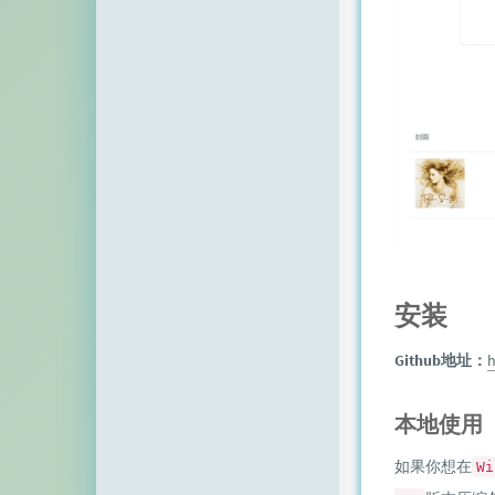
顶点网
小z博客
主机百科
田珊珊博客
友人C
千影博客
萌虎
安装
刺客博客
Github地址：
h
Noxxxx
小石头博客
本地使用
厘米天空
如果你想在
Wi