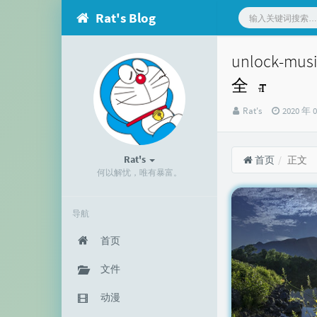
Rat's Blog
unlock
全
博
发
Rat's
2020 年 
主：
布
时
间：
Rat's
首页
正文
何以解忧，唯有暴富。
导航
首页
文件
动漫