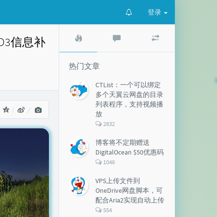
登录
热
最
随
ID3信息补
门
新
机
文
评
文
章
论
章
热门文章
CTList：一个可以绑定
多个天翼云网盘的目录
列表程序，支持视频播
：
放
评
2832
论
数：
博客将不定期赠送
DigitalOcean $50优惠码
评
1046
论
数：
VPS上传文件到
OneDrive网盘脚本，可
配合Aria2实现自动上传
评
554