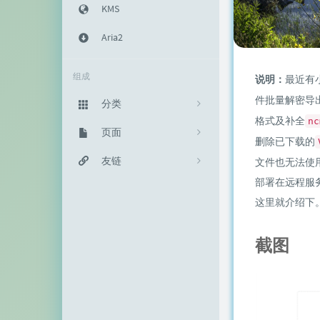
KMS
Aria2
组成
说明：
最近有
件批量解密导
分类
格式及补全
nc
主机教程
页面
333
删除已下载的
建站知识
归档栏
友链
235
文件也无法使
部署在远程服
网络资源
投稿区
神代綺凜
102
这里就介绍下
生活随笔
记事本
EFV视频转码
11
截图
链接库
赵容部落
留言板
主机博客
关于我
南琴浪