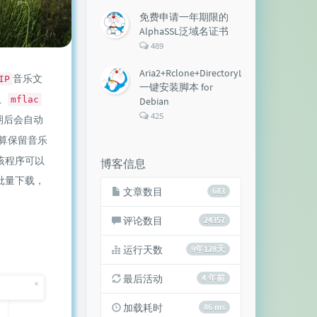
论
数：
免费申请一年期限的
AlphaSSL泛域名证书
评
489
论
数：
Aria2+Rclone+DirectoryLister+Aria2Ng
音乐文
IP
一键安装脚本 for
、
mflac
Debian
评
425
期后会自动
论
数：
算保留音乐
该程序可以
博客信息
批量下载，
文章数目
683
评论数目
24357
运行天数
9年128天
最后活动
4 年前
加载耗时
86 ms