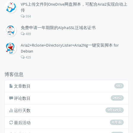
数：
VPS上传文件到OneDrive网盘脚本，可配合Aria2实现自动上
传
评
554
论
数：
免费申请一年期限的AlphaSSL泛域名证书
评
489
论
数：
Aria2+Rclone+DirectoryLister+Aria2Ng一键安装脚本 for
Debian
评
425
论
数：
博客信息
文章数目
683
评论数目
24357
运行天数
9年129天
最后活动
4 年前