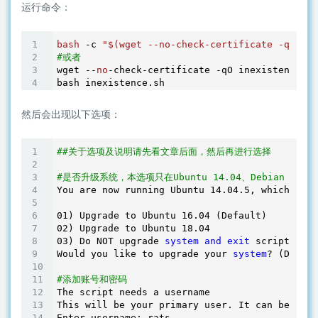
运行命令：
bash
 -c 
"$(wget --no-check-certificate -qO- ht
#或者
wget --
no
-check-certificate -qO inexistence.sh
bash inexistence.sh
然后会出现以下选项：
##关于选项及说明请先看文章后面，然后再进行选择
#是否升级系统，本选项只在Ubuntu 14.04、Debian 7中出
You are now running Ubuntu 
14.04
.
5
, which is 
n
01
) Upgrade to Ubuntu 
16.04
02
) Upgrade to Ubuntu 
18.04
03
) Do NOT upgrade 
system
and
exit
 script

Would you like to upgrade your 
system
? (Defaul
#添加账号和密码
The script needs a username

This will be your primary user. It can be an e
Enter username: rats
