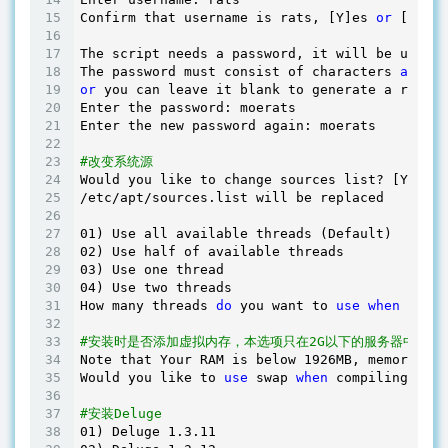
Confirm that username is rats, [Y]es 
or
 [N]o? 
The script needs a password, it will be used 
f
The password must consist of characters 
and
 nu
or
 you can leave it blank to generate a random
Enter the password: moerats

Enter the new password again: moerats

#改变系统源
Would you like to change sources list? [Y]es 
o
/etc/apt/sources.list will be replaced

01
02
03
04
) Use two threads

How many threads 
do
 you want to 
use
when
 compi
#安装时是否添加虚拟内存，本选项只在2G以下的服务器中显示
Note that Your RAM is below 
1926
MB, memory may
Would you like to 
use
 swap 
when
 compiling? [Y]
#安装Deluge
01
) Deluge 
1.3
.
11