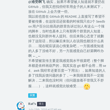
@难受啊飞
确实，如果不希望被人知道就不要扔在
GitHub，但我又想找些经常用盒子的人来测试下，
放在 GitHub 上会方便一些。
我以前也曾在 GitHub 的 README 上直接写了希望不
要被传播，在这段话还留着的时候我只在2个 Seedb
ox 用户百分比很高的群里告诉过别人有这么一个辣
鸡脚本，当时也基本上只有那两个群里的人知道，
也都没见到群外有人提到。但后来我心态变了就删
掉了这段话，所以嘛后来别人在说我也都没什么表
示……现在呢应该说心情复杂吧，一方面感觉知道
的人多了没啥不好，另一方面感觉自己好菜啊咋办
啊 ←_←
不希望被宣传主要是我感觉我水平很菜吧（整个脚
本都是依样画葫芦的，我其实连 git 都不会用，用 se
d、awk 我经常还要百度一下用法），如果知道的人
多了找我反馈问题的多了，一来我很菜我不一定能
解决，二来我也没时间（但问题放着不管我又不舒
服……），这样就感觉比较难受……
回复
Rat's
博主
July 15th, 2018 at 07:48 am