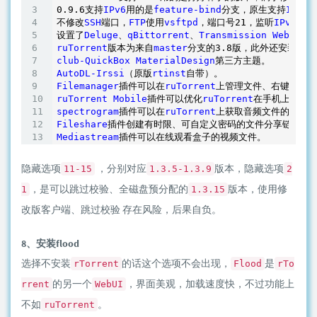
0
.9
.6
支持
IPv6
用的是
feature-bind
分支，原生支持
IPv6
不修改
SSH
端口，
FTP
使用
vsftpd
，端口号21，监听
IPv6
。

设置了
Deluge
、
qBittorrent
、
Transmission
WebUI
ruTorrent
版本为来自
master
分支的3
.8
club-QuickBox
MaterialDesign
AutoDL-Irssi
（原版
rtinst
Filemanager
插件可以在
ruTorrent
上管理文件、右键创建压
ruTorrent
Mobile
插件可以优化
ruTorrent
spectrogram
插件可以在
ruTorrent
Fileshare
Mediastream
插件可以在线观看盒子的视频文件。
隐藏选项
，分别对应
版本，隐藏选项
11-15
1.3.5-1.3.9
2
，是可以跳过校验、全磁盘预分配的
版本，使用修
1
1.3.15
改版客户端、跳过校验 存在风险，后果自负。
8、安装flood
选择不安装
的话这个选项不会出现，
是
rTorrent
Flood
rTo
的另一个
，界面美观，加载速度快，不过功能上
rrent
WebUI
不如
。
ruTorrent