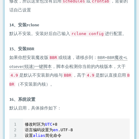
修改，所以这里也没有启用
或
，需要的
schedules
crontab
话自己设置
14、安装rclone
默认不安装。安装好后自己输入
进行配置。
rclone config
15、安装BBR
如果你想安装魔改版
或锐速，请移步到：
BBR+BBR魔改+L
BBR
otsever(锐速)一键脚本
，脚本会检测你当前的内核版本，大于
是默认不安装新内核与
，高于
是默认直接启用
4.9
BBR
4.9
B
（不安装新内核）。
BR
16、系统设置
默认启用，具体操作如下：
修改时区为
UTC
+8

语言编码设置为
en
.UTF-8
设置
alias
简化命令
