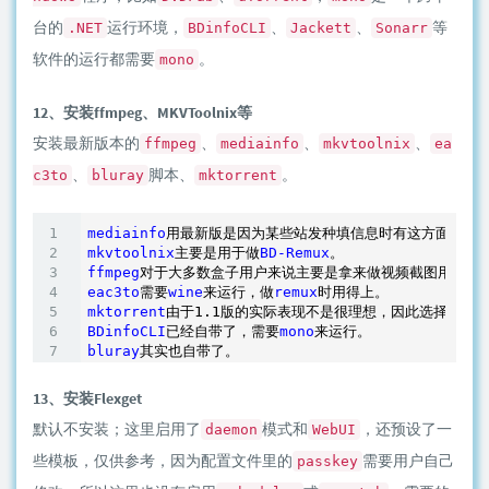
台的
运行环境，
、
、
等
.NET
BDinfoCLI
Jackett
Sonarr
软件的运行都需要
。
mono
12、安装ffmpeg、MKVToolnix等
安装最新版本的
、
、
、
ffmpeg
mediainfo
mkvtoolnix
ea
、
脚本、
。
c3to
bluray
mktorrent
mediainfo
用最新版是因为某些站发种填信息时有这方面的要
mkvtoolnix
主要是用于做
BD-Remux
ffmpeg
对于大多数盒子用户来说主要是拿来做视频截图用，采
eac3to
需要
wine
来运行，做
remux
mktorrent
由于1
.1
版的实际表现不是很理想，因此选择从系统
BDinfoCLI
已经自带了，需要
mono
bluray
13、安装Flexget
默认不安装；这里启用了
模式和
，还预设了一
daemon
WebUI
些模板，仅供参考，因为配置文件里的
需要用户自己
passkey