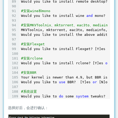
Would you like to install remote desktop? (Def
#安装wine和mono
Would you like to install wine 
and
 mono? [Y]es
#安装MKVToolnix、mktorrent、eac3to、mediainfo、f
MKVToolnix, mktorrent, eac3to, mediainfo, ffmp
Would you like to install the above additional
#安装Flexget
Would you like to install Flexget? [Y]es 
or
 [N
#安装rclone
Would you like to install rclone? [Y]es 
or
 [N]
#安装BBR
Your kernel is newer than 
4.9
, but BBR is 
not
 
Would you like to 
use
 BBR?  [Y]es 
or
 [N]o: 

#系统设置
Would you like to 
do
 some 
system
 tweaks?  [Y]e
选择好后，会进行确认：