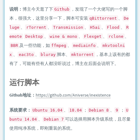
说明：
博主今天逛了下
，发现了一个大佬写的一个脚
Github
本，很强大，这里分享一下，脚本可安装
、
qBittorrent
De
、
、
、
、
、
luge
rTorrent
Transmission
H5ai
Flood
R
、
、
、
、
emote
Desktop
wine & mono
Flexget
rclone
及一些功能，如
、
、
BBR
ffmpeg
mediainfo
mkvtoolni
、
、
脚本、
，基本上该有的都
x
eac3to
bluray
mktorrent
有了，可能有些有人都没听说过，博主在后面会说明下。
运行脚本
Github地址：
https://github.com/Aniverse/inexistence
系统要求：
、
；
、
；
Ubuntu 16.04
18.04
Debian 8
9
U
、
可以选择用脚本升级系统，且尽量
buntu 14.04
Debian 7
使用纯净系统，即刚重装的系统。