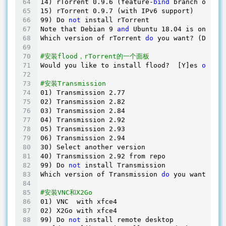
14
) rTorrent 
0
.
9.6
 (feature-
bind
 branch on Jun
15
) rTorrent 
0
.
9.7
99
) Do 
not
 install rTorrent

Note that Debian 
9
and
 Ubuntu 
18.04
 is only su
Which version of rTorrent 
do
 you want? (Defaul
#安装flood，rTorrent的一个面板
Would you like to install flood?  [Y]es 
or
 [N]
#安装Transmission
01
) Transmission 
2.77
02
) Transmission 
2.82
03
) Transmission 
2.84
04
) Transmission 
2.92
05
) Transmission 
2.93
06
) Transmission 
2.94
30
40
) Transmission 
2.92
99
) Do 
not
 install Transmission

Which version of Transmission 
do
 you want? (De
#安装VNC和X2Go
01
02
99
) Do 
not
 install remote desktop
