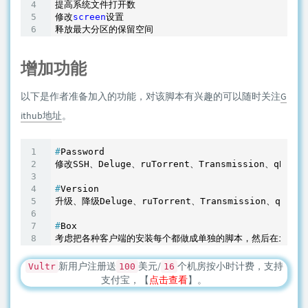
提高系统文件打开数

修改
screen
设置

增加功能
以下是作者准备加入的功能，对该脚本有兴趣的可以随时关注
G
ithub地址
。
#
Password
#
Version
#
Box
新用户注册送
美元/
个机房按小时计费，支持
Vultr
100
16
支付宝，【
点击查看
】。