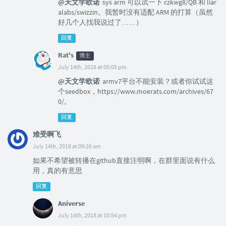
@天文学欧诺
sys arm 可以试一下 czkwg8/QB 和 liar
alabs/swizzin。我暂时没有适配 ARM 的打算（虽然
好几个人找我说过了……）
回复
Rat's
博主
July 14th, 2018 at 05:05 pm
@天文学欧诺
armv7平台不能安装？或者你试试这
个seedbox，https://www.moerats.com/archives/67
0/。
回复
难受啊飞
July 14th, 2018 at 09:26 am
如果不希望被转播在github直接注明啊，在群里面说有什么
用，真的有意思
回复
Aniverse
July 14th, 2018 at 10:54 pm