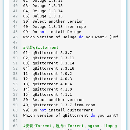
02
) Deluge 
1.3
.
12
03
) Deluge 
1.3
.
13
04
) Deluge 
1.3
.
14
05
) Deluge 
1.3
.
15
30
40
) Deluge 
1.3
.
13
99
) Do 
not
 install Deluge

Which version of Deluge 
do
 you want? (Default 
#安装qBittorrent
01
) qBittorrent 
3.3
.
7
02
) qBittorrent 
3.3
.
11
03
) qBittorrent 
3.3
.
14
04
) qBittorrent 
3.3
.
16
11
) qBittorrent 
4.0
.
2
12
) qBittorrent 
4.0
.
3
13
) qBittorrent 
4.0
.
4
14
) qBittorrent 
4.1
.
0
15
) qBittorrent 
4.1
.
1
30
40
) qBittorrent 
3.3
.
7
99
) Do 
not
 install qBittorrent

Which version of qBittorrent 
do
 you want? (Def
#安装rTorrent，包括ruTorrent，nginx，ffmpeg 3.4.