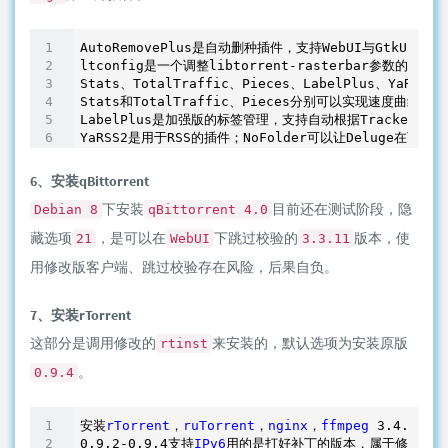
AutoRemovePlus是自动删种插件，支持WebUI与GtkUI。

ltconfig是一个调整libtorrent-rasterbar参数的插件
Stats、TotalTraffic、Pieces、LabelPlus、YaRS
Stats和TotalTraffic、Pieces分别可以实现速度曲线
LabelPlus是加强版的标签管理，支持自动根据Tracker对种
6、安装qBittorrent
下安装
目前还在测试阶段，隐
Debian 8
qBittorrent 4.0
藏选项
，是可以在
下跳过校验的
版本，使
21
WebUI
3.3.11
用修改版客户端、跳过校验存在风险，后果自负。
7、安装rTorrent
这部分是调用修改的
来安装的，默认选项为安装原版
rtinst
。
0.9.4
安装
rTorrent
，
ruTorrent
，
nginx
，
ffmpeg
 3
.4
.2
，
ra
0
.9
.2-0
.9
.4
支持
IPv6
用的是打好补丁的版本，属于修改版客