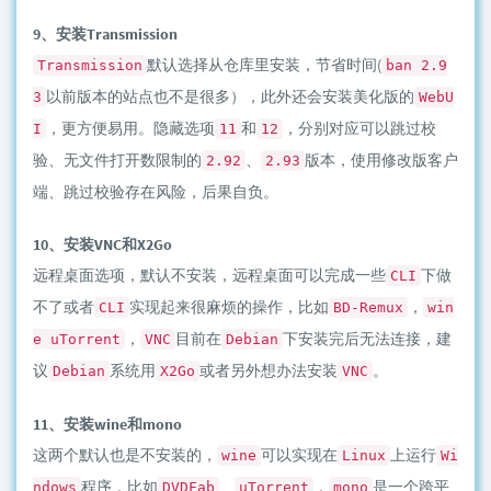
9、安装Transmission
默认选择从仓库里安装，节省时间(
Transmission
ban 2.9
以前版本的站点也不是很多），此外还会安装美化版的
3
WebU
，更方便易用。隐藏选项
和
，分别对应可以跳过校
I
11
12
验、无文件打开数限制的
、
版本，使用修改版客户
2.92
2.93
端、跳过校验存在风险，后果自负。
10、安装VNC和X2Go
远程桌面选项，默认不安装，远程桌面可以完成一些
下做
CLI
不了或者
实现起来很麻烦的操作，比如
，
CLI
BD-Remux
win
，
目前在
下安装完后无法连接，建
e uTorrent
VNC
Debian
议
系统用
或者另外想办法安装
。
Debian
X2Go
VNC
11、安装wine和mono
这两个默认也是不安装的，
可以实现在
上运行
wine
Linux
Wi
程序，比如
、
，
是一个跨平
ndows
DVDFab
uTorrent
mono