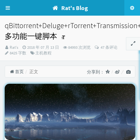
Rat's Blog
qBittorrent+Deluge+rTorrent+Transmission
多功能一键脚本
博
发
Rat's
2018 年 07 月 13 日
84993 次浏览
47 条评论
主：
布
分
8425 字数
主机教程
时
类：
间：
首页
正文
分享到：