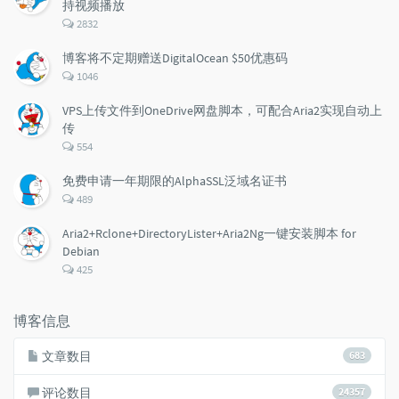
持视频播放
评
2832
论
数：
博客将不定期赠送DigitalOcean $50优惠码
评
1046
论
数：
VPS上传文件到OneDrive网盘脚本，可配合Aria2实现自动上
传
评
554
论
数：
免费申请一年期限的AlphaSSL泛域名证书
评
489
论
数：
Aria2+Rclone+DirectoryLister+Aria2Ng一键安装脚本 for
Debian
评
425
论
数：
博客信息
文章数目
683
评论数目
24357