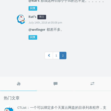
@Rat's
那我这种日ip小于50的岂不是。。。。。。
回复
Rat's
博主
July 14th, 2018 at 05:06 pm
@wefinger
都差不多。
回复
1
2
热
最
随
门
新
机
文
评
文
章
论
章
热门文章
CTList：一个可以绑定多个天翼云网盘的目录列表程序，支