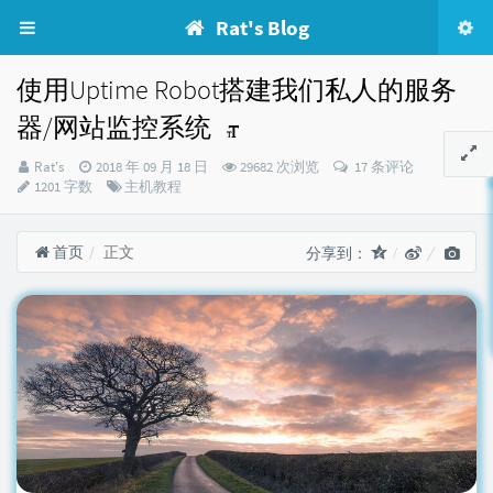
Rat's Blog
使用Uptime Robot搭建我们私人的服务
器/网站监控系统
博
发
Rat's
2018 年 09 月 18 日
29682 次浏览
17 条评论
主：
布
分
1201 字数
主机教程
时
类：
间：
首页
正文
分享到：