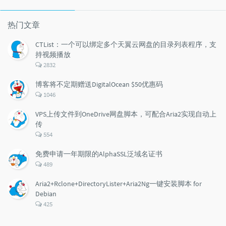
门
新
机
文
评
文
章
论
章
热门文章
CTList：一个可以绑定多个天翼云网盘的目录列表程序，支
持视频播放
评
2832
论
数：
博客将不定期赠送DigitalOcean $50优惠码
评
1046
论
数：
VPS上传文件到OneDrive网盘脚本，可配合Aria2实现自动上
传
评
554
论
数：
免费申请一年期限的AlphaSSL泛域名证书
评
489
论
数：
Aria2+Rclone+DirectoryLister+Aria2Ng一键安装脚本 for
Debian
评
425
论
数：