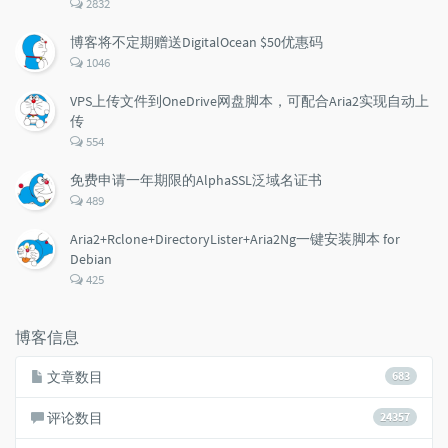
评
2832
论
数：
博客将不定期赠送DigitalOcean $50优惠码
评
1046
论
数：
VPS上传文件到OneDrive网盘脚本，可配合Aria2实现自动上
传
评
554
论
数：
免费申请一年期限的AlphaSSL泛域名证书
评
489
论
数：
Aria2+Rclone+DirectoryLister+Aria2Ng一键安装脚本 for
Debian
评
425
论
数：
博客信息
文章数目
683
评论数目
24357