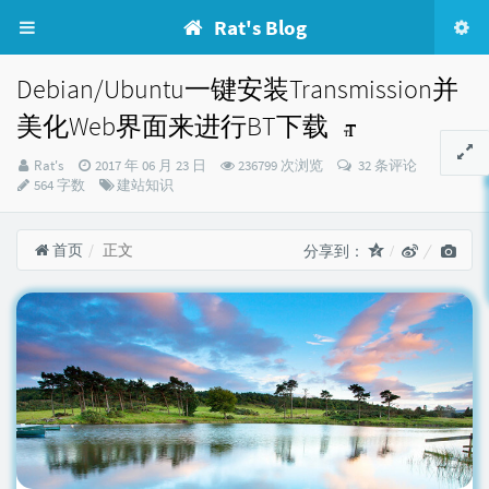
Rat's Blog
Debian/Ubuntu一键安装Transmission并
美化Web界面来进行BT下载
博
发
Rat's
2017 年 06 月 23 日
236799 次浏览
32 条评论
主：
布
分
564 字数
建站知识
时
类：
间：
首页
正文
分享到：