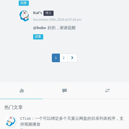
回复
Rat's
博主
November 24th, 2018 at 07:28 pm
@bubo
好的，谢谢提醒
回复
1
2
热
最
随
门
新
机
文
评
文
章
论
章
热门文章
CTList：一个可以绑定多个天翼云网盘的目录列表程序，支
持视频播放