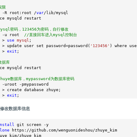
权限 
 -R root:root /
var
/lib/mysql

ce mysqld restart

Mysql密码，123456为密码，自行修改
 -u root  
//直接回车进入mysql控制台
 > 
use
mysql
;

 > update user set password=password(
'123456'
) where use
 > 
exit
;

数据库
ce mysqld restart

huye数据库，mypassword为数据库密码
 -uroot -pmypassword

 > create database zhuye;

 > 
exit
并修改数据库信息
nstall
 git screen -y

lone
 https://github.com/wenguonideshou/zhuye_kim

uye_kim/zhuye_kim