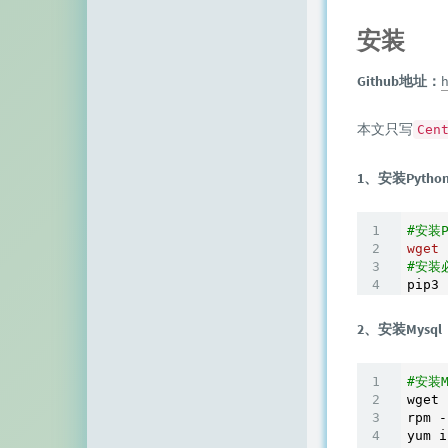
空白网络
安装
碧羽墨轩
Github地址：
h
echo少年
同乐儿
本文只写
Cen
SimpleZero博客
1、安装Pyth
YekongTAT
#安装P
华梦博客
wget
 
#安装
挖站否
2、安装Mysql
老周
至道小博
#安装M
wget 
rpm -
yum i