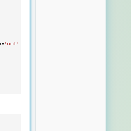
r=
'root'
;
