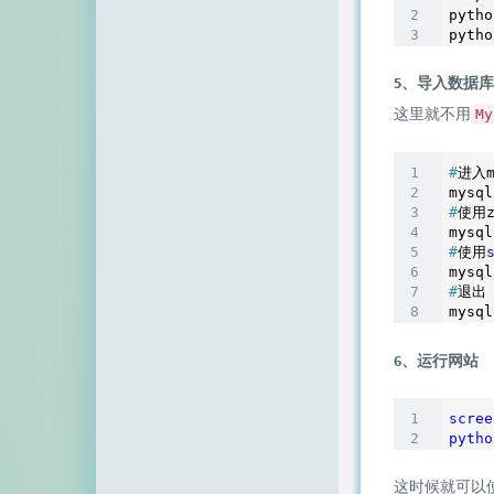
pytho
5、导入数据库
这里就不用
My
#
进入m
#
使用z
#
使用
#
退出
6、运行网站
scree
pytho
这时候就可以