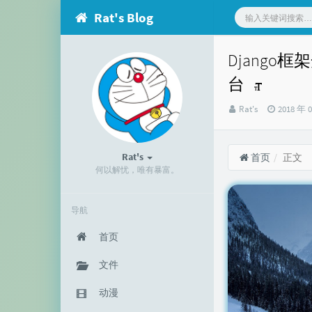
Rat's Blog
Django
台
博
发
Rat's
2018 年 
主：
布
时
间：
Rat's
首页
正文
何以解忧，唯有暴富。
导航
首页
文件
动漫