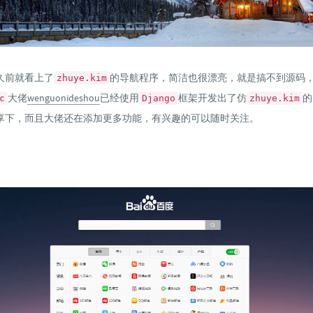
久前就看上了
的导航程序，简洁也很漂亮，就是搞不到源码
zhuye.kim
大佬
wenguonideshou
已经使用
框架开发出了仿
的
c
Django
zhuye.kim
享下，而且大佬还在添加更多功能，有兴趣的可以随时关注。