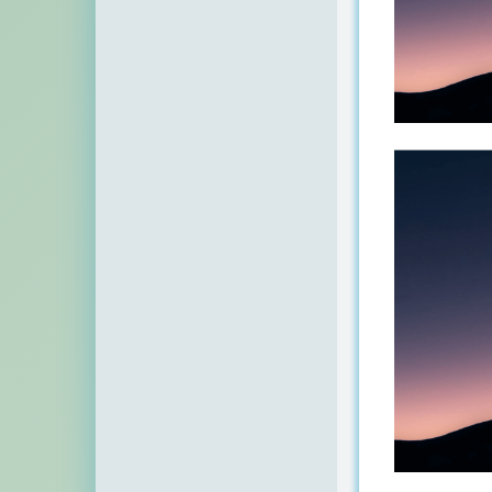
顶点网
小z博客
主机百科
田珊珊博客
友人C
千影博客
萌虎
刺客博客
Noxxxx
小石头博客
厘米天空