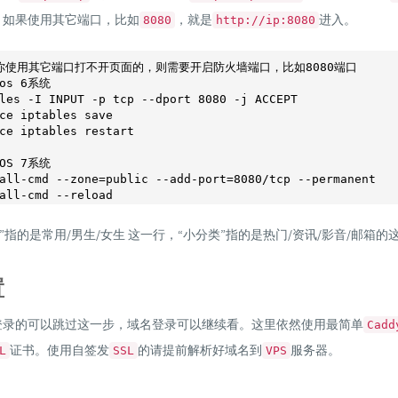
。如果使用其它端口，比如
，就是
进入。
8080
http://ip:8080
你使用其它端口打不开页面的，则需要开启防火墙端口，比如8080端口
tos 6系统
les -I INPUT -p tcp --dport 8080 -j ACCEPT

ce iptables save

tOS 7系统
all-cmd --zone=public --add-port=8080/tcp --permanent 

”指的是常用/男生/女生 这一行，“小分类”指的是热门/资讯/影音/邮箱的
置
登录的可以跳过这一步，域名登录可以继续看。这里依然使用最简单
Cadd
证书。使用自签发
的请提前解析好域名到
服务器。
L
SSL
VPS