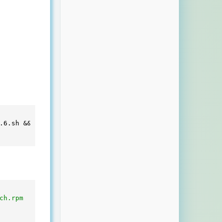
.6.sh && sh CentOS_Python3.
6
ch.rpm