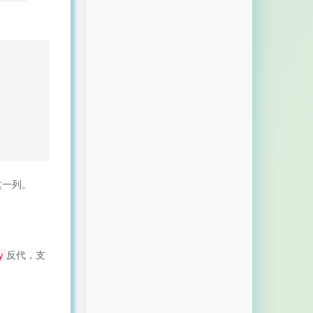
这一列。
反代，支
y