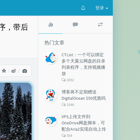
登录
热
最
随
程序，带后
门
新
机
文
评
文
章
论
章
热门文章
CTList：一个可以绑定
多个天翼云网盘的目录
列表程序，支持视频播
：
放
评
2832
论
数：
博客将不定期赠送
DigitalOcean $50优惠码
评
1046
论
数：
VPS上传文件到
OneDrive网盘脚本，可
配合Aria2实现自动上传
评
554