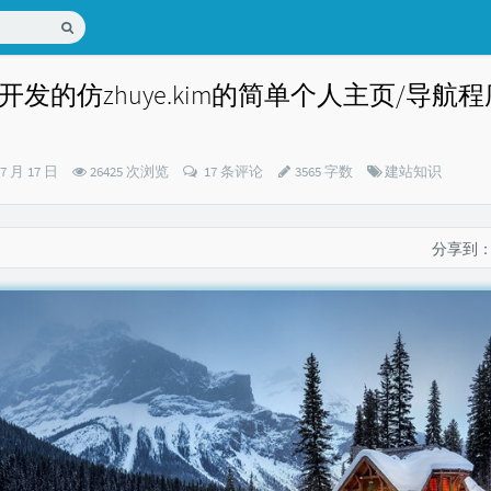
框架开发的仿zhuye.kim的简单个人主页/导航
分
07 月 17 日
26425 次浏览
17 条评论
3565 字数
建站知识
类：
分享到