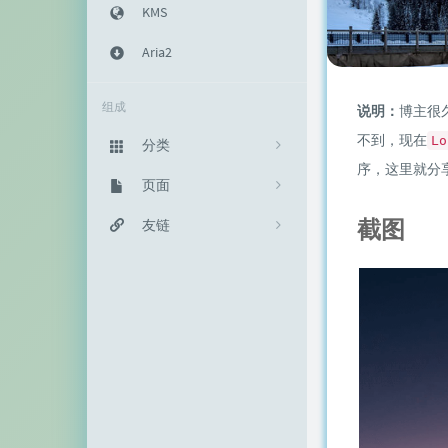
KMS
Aria2
组成
说明：
博主很
不到，现在
Lo
分类
序，这里就分
主机教程
页面
333
截图
建站知识
归档栏
友链
235
网络资源
投稿区
神代綺凜
102
生活随笔
记事本
EFV视频转码
11
链接库
赵容部落
留言板
主机博客
关于我
南琴浪