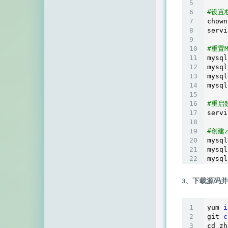
#设置
chown
servi
#重置
mysql
mysql
mysql
mysql
#重启
servi
#创建z
mysql
mysql
mysql
3、下载源码
yum 
i
git 
c
cd zh