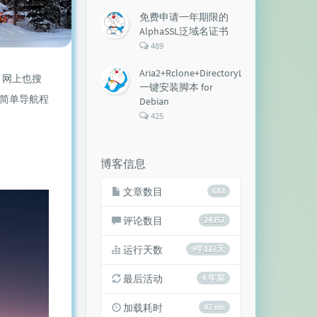
论
数：
免费申请一年期限的
AlphaSSL泛域名证书
评
489
论
数：
Aria2+Rclone+DirectoryLister+Aria2Ng
，网上也搜
一键安装脚本 for
简单导航程
Debian
评
425
论
数：
博客信息
文章数目
683
评论数目
24357
运行天数
9年127天
最后活动
4 年前
加载耗时
87 ms