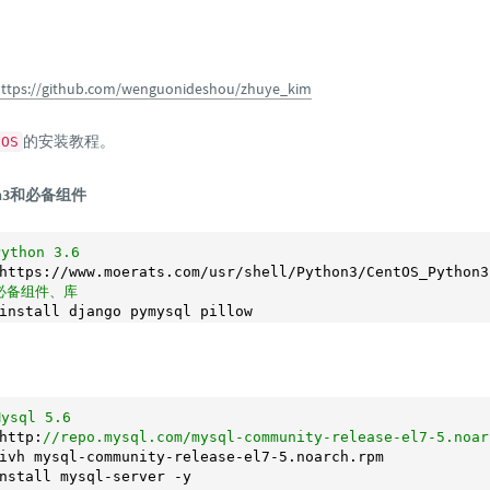
ttps://github.com/wenguonideshou/zhuye_kim
的安装教程。
tOS
on3和必备组件
ython 3.6
https://www.moerats.com/usr/shell/Python3/CentOS_Python3
必备组件、库
ysql 5.6
http:
//repo.mysql.com/mysql-community-release-el7-5.noar
ivh mysql-community-release-el7
-5.
noarch.rpm

nstall mysql-server -y
