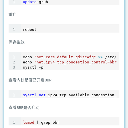
update
-grub
重启
reboot
保存生效
echo 
"net.core.default_qdisc=fq"
>> 
/etc/sysct
echo 
"net.ipv4.tcp_congestion_control=bbr"
>> 
sysctl -p
查看内核是否已开启BBR
sysctl
net
.ipv4
.tcp_available_congestion_contr
查看BBR是否启动
lsmod
 | grep bbr