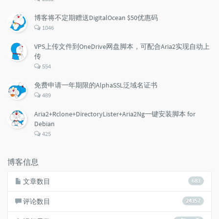
论
数：
博客将不定期赠送DigitalOcean $50优惠码
评
1046
论
数：
VPS上传文件到OneDrive网盘脚本，可配合Aria2实现自动上
传
评
554
论
数：
免费申请一年期限的AlphaSSL泛域名证书
评
489
论
数：
Aria2+Rclone+DirectoryLister+Aria2Ng一键安装脚本 for
Debian
评
425
论
数：
博客信息
文章数目
683
评论数目
24357