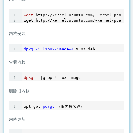
wget
 http://kernel.ubuntu.com/~kernel-ppa/mai
wget http://kernel.ubuntu.com/~kernel-ppa/ma
内核安装
dpkg
-i
linux-image-4
.9
.0
*
.deb
查看内核
dpkg
 -l|grep linux-image
删除旧内核
apt-get 
purge
 （旧内核名称）
内核更新