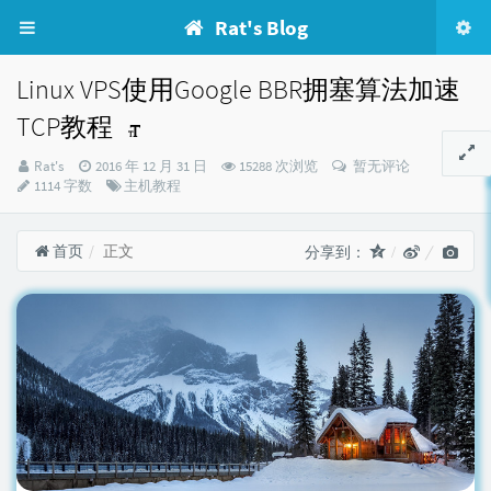
Rat's Blog
Linux VPS使用Google BBR拥塞算法加速
TCP教程
博
发
Rat's
2016 年 12 月 31 日
15288 次浏览
暂无评论
主：
布
分
1114 字数
主机教程
时
类：
间：
首页
正文
分享到：