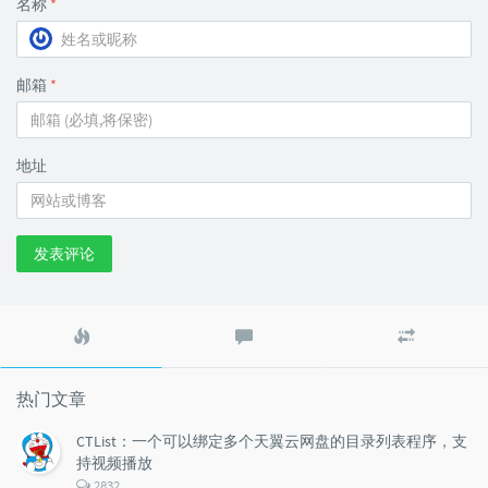
名称
*
邮箱
*
地址
发表评论
热
最
随
门
新
机
文
评
文
章
论
章
热门文章
CTList：一个可以绑定多个天翼云网盘的目录列表程序，支
持视频播放
评
2832