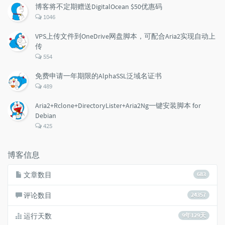
数：
博客将不定期赠送DigitalOcean $50优惠码
评
1046
论
数：
VPS上传文件到OneDrive网盘脚本，可配合Aria2实现自动上
传
评
554
论
数：
免费申请一年期限的AlphaSSL泛域名证书
评
489
论
数：
Aria2+Rclone+DirectoryLister+Aria2Ng一键安装脚本 for
Debian
评
425
论
数：
博客信息
文章数目
683
评论数目
24357
运行天数
9年129天