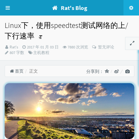
Rat's Blog
Linux下，使用speedtest测试网络的上/
下行速率
博
发
Rat's
2017 年 01 月 03 日
7880 次浏览
暂无评论
主：
布
分
807 字数
主机教程
时
类：
间：
首页
正文
分享到：