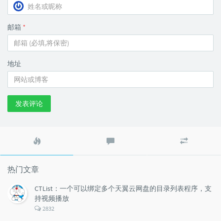
邮箱
*
地址
发表评论
热
最
随
门
新
机
文
评
文
章
论
章
热门文章
CTList：一个可以绑定多个天翼云网盘的目录列表程序，支
持视频播放
评
2832
论