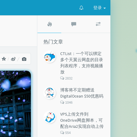
登录
热
最
随
门
新
机
文
评
文
章
论
章
热门文章
CTList：一个可以绑定
：
多个天翼云网盘的目录
列表程序，支持视频播
放
评
2832
论
数：
博客将不定期赠送
DigitalOcean $50优惠码
评
1046
论
数：
VPS上传文件到
OneDrive网盘脚本，可
配合Aria2实现自动上传
评
554