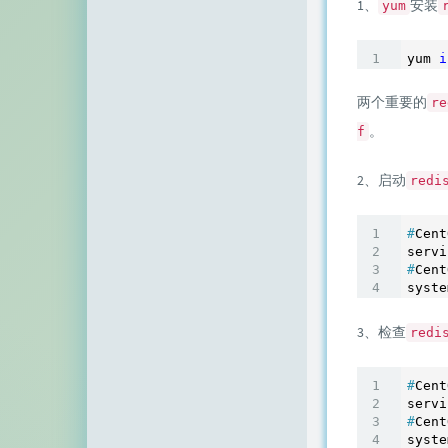
1、
安装
yum
顶点网
小z博客
yum 
i
主机百科
两个重要的
re
。
f
田珊珊博客
友人C
2、启动
redi
千影博客
#
Cent
萌虎
#
Cent
刺客博客
3、检查
redi
Noxxxx
小石头博客
#
Cent
厘米天空
#
Cent