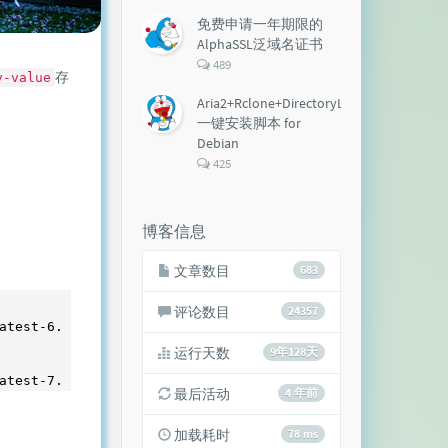
论
数：
免费申请一年期限的
AlphaSSL泛域名证书
评
489
存
y-value
论
数：
Aria2+Rclone+DirectoryLister+Aria2Ng
一键安装脚本 for
Debian
评
425
论
数：
博客信息
文章数目
683
评论数目
24357
atest-
6
.noarch.rpm

运行天数
9年128天
atest-
7
最后活动
4 年前
加载耗时
78 ms