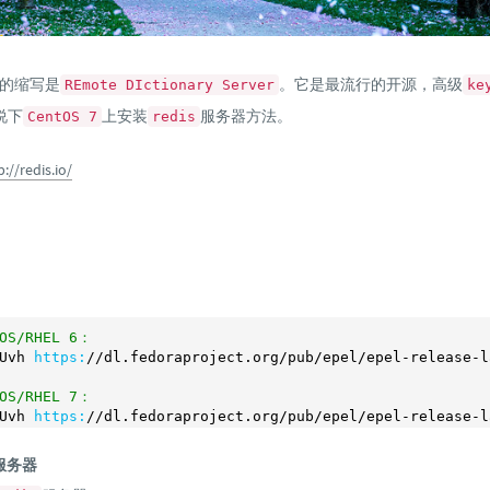
的缩写是
。它是最流行的开源，高级
REmote DIctionary Server
ke
说下
上安装
服务器方法。
CentOS 7
redis
p://redis.io/
tOS/RHEL 6：
Uvh 
https:
/
/dl.fedoraproject.org/pub
/epel/epel
-release-l
tOS/RHEL 7：
Uvh 
https:
/
/dl.fedoraproject.org/pub
/epel/epel
-release-l
s服务器