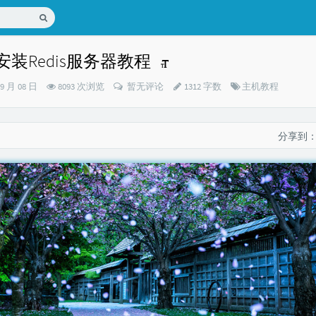
6/7安装Redis服务器教程
分
09 月 08 日
8093 次浏览
暂无评论
1312 字数
主机教程
类：
分享到