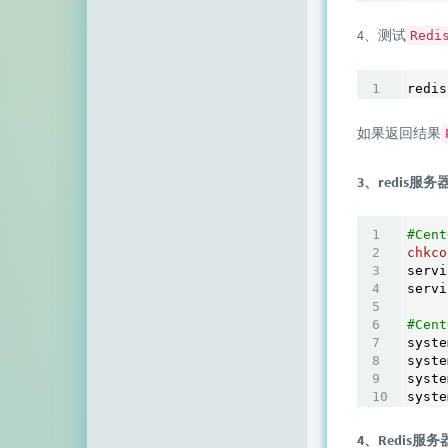
空白网络
4、测试
Redi
碧羽墨轩
echo少年
redis
同乐儿
如果返回结果
SimpleZero博客
3、redis服
YekongTAT
#Cen
华梦博客
chkco
servi
挖站否
servi
#Cen
老周
syste
syste
至道小博
syste
syste
4、Redis服