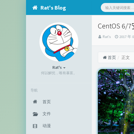
Rat's Blog
CentOS 
博
发
Rat's
2017 年 
主：
布
时
间：
首页
正文
Rat's
何以解忧，唯有暴富。
导航
首页
文件
动漫