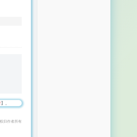
看
】。
作权归作者所有