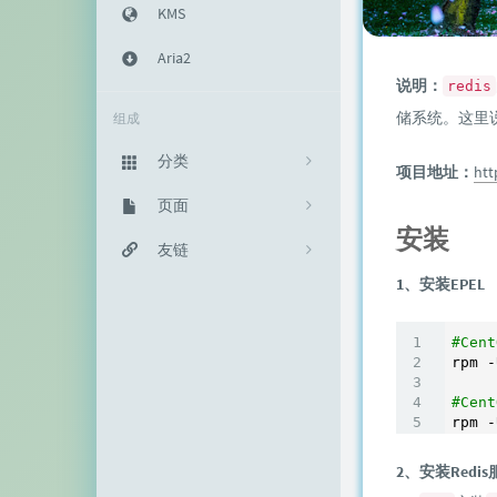
KMS
Aria2
说明：
redis
储系统。这里
组成
分类
项目地址：
htt
主机教程
页面
333
安装
建站知识
归档栏
友链
235
1、安装EPEL
网络资源
投稿区
神代綺凜
102
生活随笔
记事本
EFV视频转码
11
#Cen
rpm -
链接库
赵容部落
#Cen
rpm -
留言板
主机博客
2、安装Redi
关于我
南琴浪