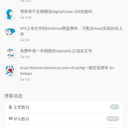
2832
论
数：
博客将不定期赠送DigitalOcean $50优惠码
评
1046
论
数：
VPS上传文件到OneDrive网盘脚本，可配合Aria2实现自动上
传
评
554
论
数：
免费申请一年期限的AlphaSSL泛域名证书
评
489
论
数：
Aria2+Rclone+DirectoryLister+Aria2Ng一键安装脚本 for
Debian
评
425
论
数：
博客信息
文章数目
683
评论数目
24357