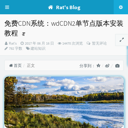
Rat's Blog
免费CDN系统：wdCDN2单节点版本安装
教程
博
发
Rat's
2017 年 06 月 16 日
14470 次浏览
暂无评论
主：
布
分
792 字数
建站知识
时
类：
间：
首页
正文
分享到：