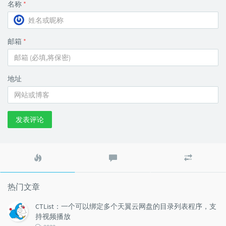
名称
*
邮箱
*
地址
发表评论
热
最
随
门
新
机
文
评
文
章
论
章
热门文章
CTList：一个可以绑定多个天翼云网盘的目录列表程序，支
持视频播放
评