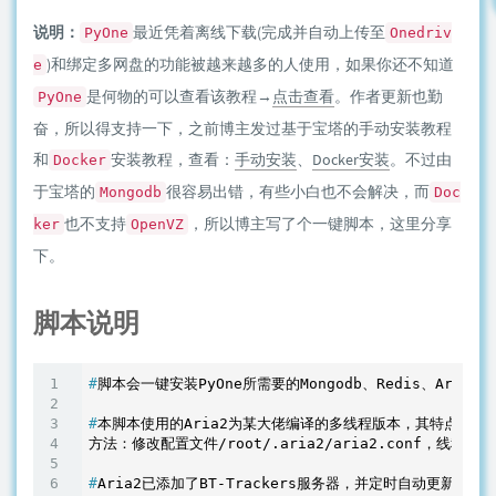
说明：
最近凭着离线下载(完成并自动上传至
PyOne
Onedriv
)和绑定多网盘的功能被越来越多的人使用，如果你还不知道
e
是何物的可以查看该教程→
点击查看
。作者更新也勤
PyOne
奋，所以得支持一下，之前博主发过基于宝塔的手动安装教程
和
安装教程，查看：
手动安装
、
Docker安装
。不过由
Docker
于宝塔的
很容易出错，有些小白也不会解决，而
Mongodb
Doc
也不支持
，所以博主写了个一键脚本，这里分享
ker
OpenVZ
下。
脚本说明
#
脚本会一键安装PyOne所需要的Mongodb、Redis、Aria
#
本脚本使用的Aria2为某大佬编译的多线程版本，其特点可
#
Aria2已添加了BT-Trackers服务器，并定时自动更新服务