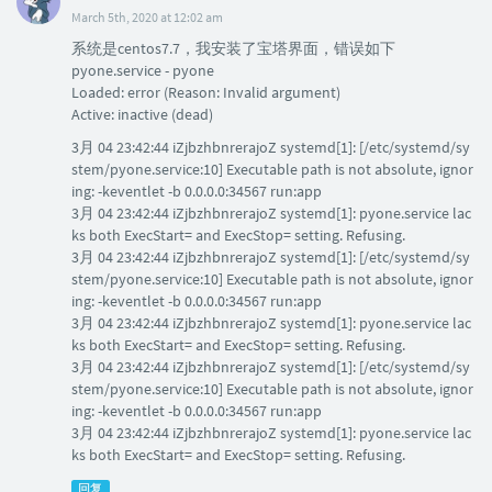
March 5th, 2020 at 12:02 am
系统是centos7.7，我安装了宝塔界面，错误如下
pyone.service - pyone
Loaded: error (Reason: Invalid argument)
Active: inactive (dead)
3月 04 23:42:44 iZjbzhbnrerajoZ systemd[1]: [/etc/systemd/sy
stem/pyone.service:10] Executable path is not absolute, ignor
ing: -keventlet -b 0.0.0.0:34567 run:app
3月 04 23:42:44 iZjbzhbnrerajoZ systemd[1]: pyone.service lac
ks both ExecStart= and ExecStop= setting. Refusing.
3月 04 23:42:44 iZjbzhbnrerajoZ systemd[1]: [/etc/systemd/sy
stem/pyone.service:10] Executable path is not absolute, ignor
ing: -keventlet -b 0.0.0.0:34567 run:app
3月 04 23:42:44 iZjbzhbnrerajoZ systemd[1]: pyone.service lac
ks both ExecStart= and ExecStop= setting. Refusing.
3月 04 23:42:44 iZjbzhbnrerajoZ systemd[1]: [/etc/systemd/sy
stem/pyone.service:10] Executable path is not absolute, ignor
ing: -keventlet -b 0.0.0.0:34567 run:app
3月 04 23:42:44 iZjbzhbnrerajoZ systemd[1]: pyone.service lac
ks both ExecStart= and ExecStop= setting. Refusing.
回复