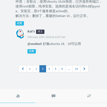
环境 ：谷歌云，使用Ubuntu 16.04系统，已开放所有端口，
使用root权限，纯净安装。选择的是域名访问和4.0的pyon
e。安装完，那3个服务都是active的。
解决方法：删掉了，重建的Debian 10，运行正常。
回复
Rat's
博主
February 15th, 2020 at 12:07 am
@soulnol
好像ubuntu 18、19可以用
回复
1
2
3
4
5
6
...
14
热
最
随
门
新
机
文
评
文