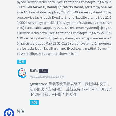
pyone.service lacks both ExecStart= and ExecStop=...ng.May 2
2 00:45:49 server systemd[1]: [/etc/systemd/system/pyone.ser
vice:10] Executable...appMay 22 00:45:49 server systemd[1]: py
one.service lacks both ExecStart= and ExecStop=...ng.May 22 0
1:00:04 server systemd[1]: [/etc/systemd/system/pyone.servic
e:10] Executable...appMay 22 01:00:04 server systemd[1]: pyon
e.service lacks both ExecStart= and ExecStop=...ng.May 22 01:0
1:39 server systemd[1]: [/etc/systemd/system/pyone.service:1
0] Executable...appMay 22 01:01:39 server systemd[1]: pyone.s
ervice lacks both ExecStart= and ExecStop=...ng.Hint: Some lin
es were ellipsized, use -l to show in full.
回复
Rat's
博主
May 21st, 2020 at 10:28 pm
@withrose
重装系统重新安装下，我把脚本改了，
初步解决了安装问题，重新支持了centos 7，测试了
下没啥问题，有问题可以反馈
回复
铭传