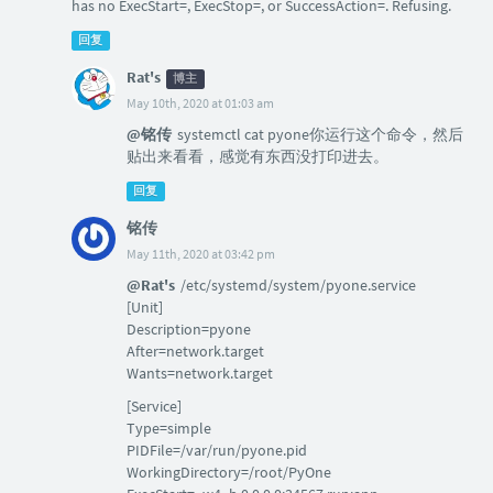
has no ExecStart=, ExecStop=, or SuccessAction=. Refusing.
回复
Rat's
博主
May 10th, 2020 at 01:03 am
@铭传
systemctl cat pyone你运行这个命令，然后
贴出来看看，感觉有东西没打印进去。
回复
铭传
May 11th, 2020 at 03:42 pm
@Rat's
/etc/systemd/system/pyone.service
[Unit]
Description=pyone
After=network.target
Wants=network.target
[Service]
Type=simple
PIDFile=/var/run/pyone.pid
WorkingDirectory=/root/PyOne