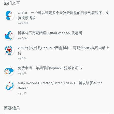
章
论
章
热门文章
CTList：一个可以绑定多个天翼云网盘的目录列表程序，支
持视频播放
评
2832
论
数：
博客将不定期赠送DigitalOcean $50优惠码
评
1046
论
数：
VPS上传文件到OneDrive网盘脚本，可配合Aria2实现自动上
传
评
554
论
数：
免费申请一年期限的AlphaSSL泛域名证书
评
489
论
数：
Aria2+Rclone+DirectoryLister+Aria2Ng一键安装脚本 for
Debian
评
425
论
数：
博客信息