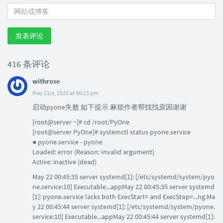
发表评论
416 条评论
withrose
May 21st, 2020 at 06:13 pm
启动pyone失败 如下提示 麻烦作者帮找找原因谢谢
[root@server ~]# cd /root/PyOne
[root@server PyOne]# systemctl status pyone.service
● pyone.service - pyone
Loaded: error (Reason: Invalid argument)
Active: inactive (dead)
May 22 00:45:35 server systemd[1]: [/etc/systemd/system/pyo
ne.service:10] Executable...appMay 22 00:45:35 server systemd
[1]: pyone.service lacks both ExecStart= and ExecStop=...ng.Ma
y 22 00:45:44 server systemd[1]: [/etc/systemd/system/pyone.
service:10] Executable...appMay 22 00:45:44 server systemd[1]: