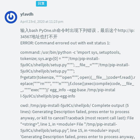
回复
yfavdh
April 23rd, 2020 at 11:23 pm
输入bash PyOne.sh命令时出现下列错误，最后这个http://ip:
34567地址也打不开
ERROR: Command errored out with exit status 1:
command: /usr/bin/python -c 'import sys, setuptools,
tokenize; sys.argv[0] = '"'"'/tmp/pip-install-
5ju9Cs/shelljob/setup.py'"'"'; __file__='"'"'/tmp/pip-install-
5ju9Cs/shelljob/setup.py'"'"';
f=getattr(tokenize, '"'"'open'"'"', open)(__file__);code=f.read().r
eplace('"'"'rn'"'"', '"'"'n'"'"');f.close();exec(compile(code, __file_
_, '"'"'exec'"'"'))' egg_info --egg-base /tmp/pip-instal
l-5ju9Cs/shelljob/pip-egg-info
cwd: /tmp/pip-install-5ju9Cs/shelljob/ Complete output (5
lines): Generating Description failed, press enter to process
anyway, or kill to cancelTraceback (most recent call last): File
"<string>", line 1, in <module> File "/tmp/pip-install-
5ju9Cs/shelljob/setup.py", line 15, in <module> input(
'Generating Description failed, press enter to process anyway,