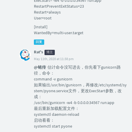
ExecStart= -w4 -b 0.0.0.0:34567 run:app
RestartPreventExitStatus=23
Restart=always
User=root
[Install]
WantedBy=multi-user.target
回复
Rat's
博主
May 11th, 2020 at 11:38 pm
@铭传
估计命令没写进去，你先看下gunicorn路
径，命令：
command -v gunicorn
如果输出/usr/bin/gunicorn，再修改/etc/systemd/sy
stem/pyone.service文件，更改ExecStart参数，改
成：
/usr/bin/gunicorn -w4 -b 0.0.0.0:34567 run:app
最后重新加载配置文件：
systemctl daemon-reload
启动看看：
systemctl start pyone