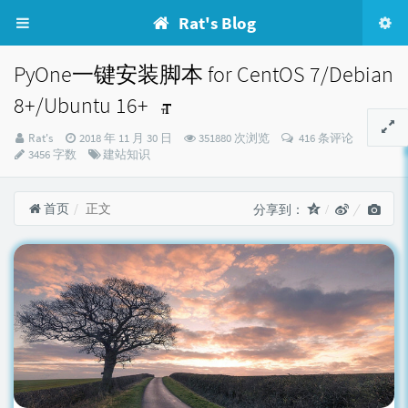
Rat's Blog
PyOne一键安装脚本 for CentOS 7/Debian
8+/Ubuntu 16+
博
发
Rat's
2018 年 11 月 30 日
351880 次浏览
416 条评论
主：
布
分
3456 字数
建站知识
时
类：
间：
首页
正文
分享到：