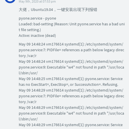
May 9th, 2020 at 07:53 pm
大佬，Ubuntu19.04，一键安装出现下列报错
pyone.service - pyone
Loaded: bad-setting (Reason: Unit pyone.service has a bad uni
t file setting.)
Active: inactive (dead)
May 09 14:48:24 vm176614 systemd[1]: /etc/systemd/system/
pyone.service:7: PIDFile= references a path below legacy direc
tory /var/r
May 09 14:48:24 vm176614 systemd[1]: /etc/systemd/system/
pyone.service:9: Executable "w4" not found in path "/usr/loca
l/sbin:/usr/
May 09 14:48:25 vm176614 systemd[1]: pyone.service: Service
has no ExecStart=, ExecStop=, or SuccessAction=. Refusing.
May 09 14:48:29 vm176614 systemd[1]: /etc/systemd/system/
pyone.service:7: PIDFile= references a path below legacy direc
tory /var/r
May 09 14:48:29 vm176614 systemd[1]: /etc/systemd/system/
pyone.service:9: Executable "w4" not found in path "/usr/loca
l/sbin:/usr/
May 09 14:48:29 vm176614 systemd[1]: pyone.service: Service