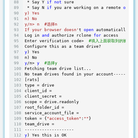
 * Say Y 
if
not
 sure

 * Say N 
if
 you are working on a remote 
or
 hea
y) Yes

n) No

y/n> n  #选择n

If your browser doesn'
t 
open
 automatically go 
Log in 
and
 authorize rclone 
for
 access

Enter verification code>  
#填入上面获取到的验证码
y
) Yes

y
/n> 
y
#选择y
Fetching team drive list...

No team drives found in your account----------
[rats]

type = drive

client_id = 

client_secret = 

scope = drive.readonly

root_folder_id = 

service_account_file = 

token = {
"access_token"
:
""
}

team_drive = 

y
) Yes this is OK
