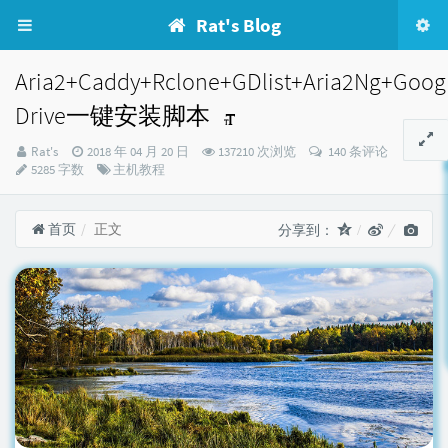
Rat's Blog
Aria2+Caddy+Rclone+GDlist+Aria2Ng+Goog
Drive一键安装脚本
博
发
Rat's
2018 年 04 月 20 日
137210 次浏览
140 条评论
主：
布
分
5285 字数
主机教程
时
类：
间：
首页
正文
分享到：