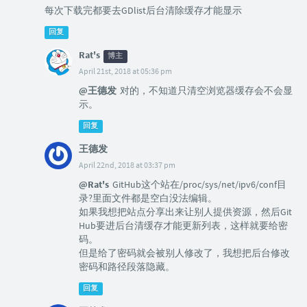
每次下载完都要去GDlist后台清除缓存才能显示
回复
Rat's
博主
April 21st, 2018 at 05:36 pm
@王德发
对的，不知道只清空浏览器缓存会不会显
示。
回复
王德发
April 22nd, 2018 at 03:37 pm
@Rat's
GitHub这个站在/proc/sys/net/ipv6/conf目
录?里面文件都是空白没法编辑。
如果我想把站点分享出来让别人提供资源，然后Git
Hub要进后台清缓存才能更新列表，这样就要给密
码。
但是给了密码就会被别人修改了，我想把后台修改
密码和路径段落隐藏。
回复