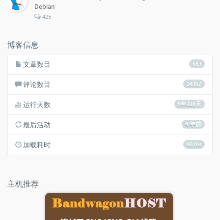
Debian
评
425
论
数：
博客信息
文章数目
683
评论数目
24357
运行天数
9年128天
最后活动
4 年前
加载耗时
90 ms
主机推荐