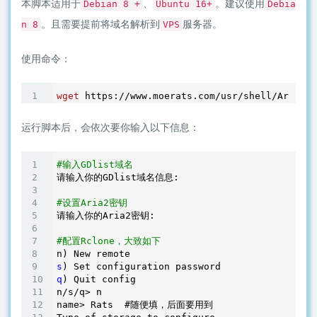
本脚本适用于
、
。建议使用
Debian 8 +
Ubuntu 16+
Debia
。且需要提前将域名解析到
服务器。
n 8
VPS
使用命令：
wget
运行脚本后，会依次要你输入以下信息：
#输入GDlist域名
请输入你的GDlist域名信息:

#设置Aria2密钥
请输入你的Aria2密钥:

#配置Rclone，大致如下
s
q
) Quit config

n/
s/q> n

name> Rats  #随便填，后面要用到
