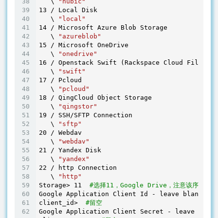
   \ 
"hubic"
13
 / Local Disk

   \ 
"local"
14
 / Microsoft Azure Blob Storage

   \ 
"azureblob"
15
 / Microsoft OneDrive

   \ 
"onedrive"
16
 / Openstack Swift (Rackspace Cloud Files, M
   \ 
"swift"
17
 / Pcloud

   \ 
"pcloud"
18
 / QingCloud Object Storage

   \ 
"qingstor"
19
 / SSH/SFTP Connection

   \ 
"sftp"
20
 / Webdav

   \ 
"webdav"
21
 / Yandex Disk

   \ 
"yandex"
22
 / http Connection

   \ 
"http"
Storage> 
11
#选择11，Google Drive，注意该序列
Google Application Client Id - leave blank nor
client_id>  
#留空
Google Application Client Secret - leave blank