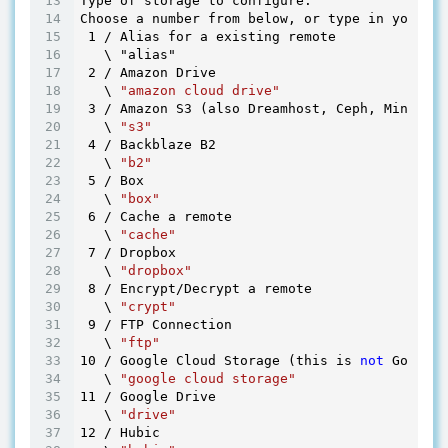
Type of storage to configure.

Choose a number from below, or type in your ow
 1 / Alias for a existing remote

   \ "alias"

 2 /
 Amazon Drive

   \ 
"amazon cloud drive"
3
 / Amazon S3 (also Dreamhost, Ceph, Minio, I
   \ 
"s3"
4
 / Backblaze B2

   \ 
"b2"
5
 / Box

   \ 
"box"
6
 / Cache a remote

   \ 
"cache"
7
 / Dropbox

   \ 
"dropbox"
8
 / Encrypt/Decrypt a remote

   \ 
"crypt"
9
 / FTP Connection

   \ 
"ftp"
10
 / Google Cloud Storage (this is 
not
 Google 
   \ 
"google cloud storage"
11
 / Google Drive

   \ 
"drive"
12
 / Hubic
