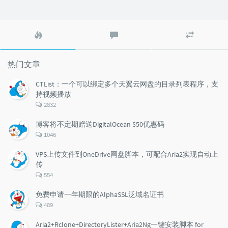
热
最
随
门
新
机
文
评
文
章
论
章
热门文章
CTList：一个可以绑定多个天翼云网盘的目录列表程序，支
持视频播放
评
2832
论
数：
博客将不定期赠送DigitalOcean $50优惠码
评
1046
论
数：
VPS上传文件到OneDrive网盘脚本，可配合Aria2实现自动上
传
评
554
论
数：
免费申请一年期限的AlphaSSL泛域名证书
评
489
论
数：
Aria2+Rclone+DirectoryLister+Aria2Ng一键安装脚本 for