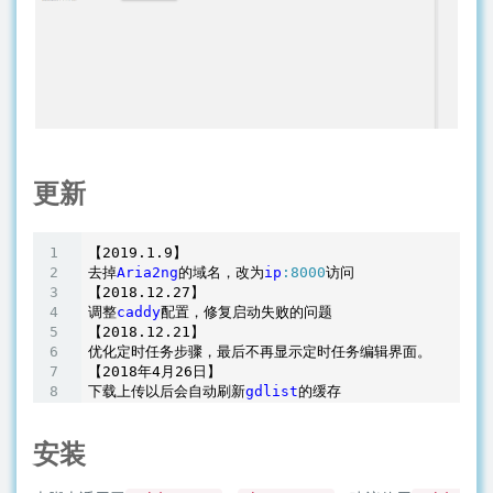
更新
【2019
.1
.9
】

去掉
Aria2ng
的域名，改为
ip
:8000
访问

【2018
.12
.27
】

调整
caddy
配置，修复启动失败的问题

【2018
.12
.21
】

优化定时任务步骤，最后不再显示定时任务编辑界面。

【2018年4月26日】

下载上传以后会自动刷新
gdlist
安装