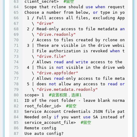
client_secret>  
#留空 
Scope that rclone should 
use
when
 requesting a
Choose a number from below, 
or
 type in your ow
1
 / Full access all files, excluding Applicat
   \ 
"drive"
2
 / Read-only access to file metadata 
and
 fil
   \ 
"drive.readonly"
   / Access to files created by rclone only.

3
 | These are visible in the drive website.

   | File authorization is revoked 
when
 the us
   \ 
"drive.file"
   / Allows 
read
and
write
 access to the Appli
4
 | This is 
not
 visible in the drive website.

   \ 
"drive.appfolder"
   / Allows 
read
-only access to file metadata 
5
 | does 
not
 allow any access to 
read
or
 down
   \ 
"drive.metadata.readonly"
scope> 
1
#设置权限，选择1
ID of the root folder - leave blank normally. 
root_folder_id>  
#留空 
Service Account Credentials JSON file path  - 
Needed only 
if
 you want 
use
 SA instead of inte
service_account_file>  
#留空 
Remote config

Use auto config?
