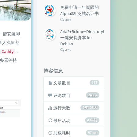
论
数：
免费申请一年期限的
AlphaSSL泛域名证书
评
489
论
数：
Aria2+Rclone+DirectoryLister+Aria2Ng
ia2Ng一键安装脚
一键安装脚本 for
多人流量都
Debian
评
425
了
，
Caddy
论
务器等特
数：
博客信息
文章数目
683
评论数目
24357
运行天数
9年128天
最后活动
4 年前
加载耗时
97 ms