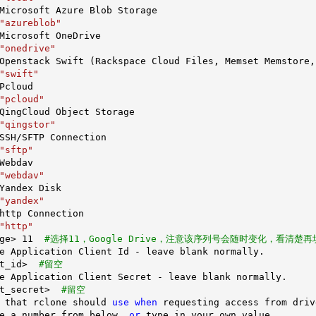
Microsoft Azure Blob Storage

"azureblob"
Microsoft OneDrive

"onedrive"
Openstack Swift (Rackspace Cloud Files, Memset Memstore, 
"swift"
Pcloud

"pcloud"
QingCloud Object Storage

"qingstor"
SSH/SFTP Connection

"sftp"
Webdav

"webdav"
Yandex Disk

"yandex"
http Connection

"http"
ge> 
11
#选择11，Google Drive，注意该序列号会随时变化，看清楚再
e Application Client Id - leave blank normally.

t_id>  
#留空
e Application Client Secret - leave blank normally.

t_secret>  
#留空 
 that rclone should 
use
when
 requesting access from drive
e a number from below, 
or
 type in your own value
