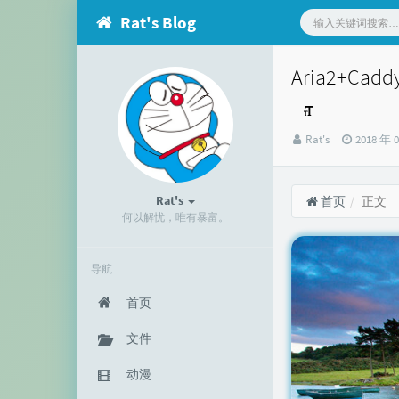
Rat's Blog
Aria2+Cad
博
发
Rat's
2018 年 
主：
布
时
间：
Rat's
首页
正文
何以解忧，唯有暴富。
导航
首页
文件
动漫