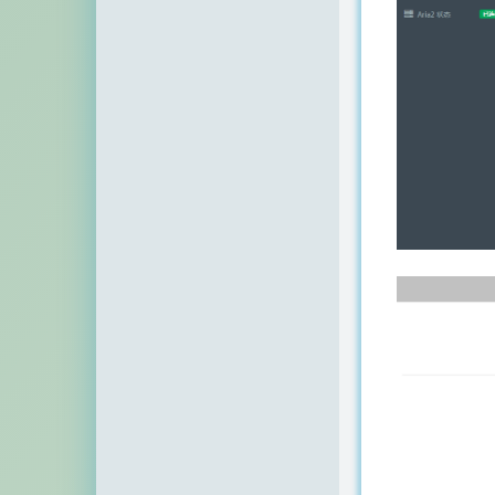
顶点网
小z博客
主机百科
田珊珊博客
友人C
千影博客
萌虎
刺客博客
Noxxxx
小石头博客
厘米天空