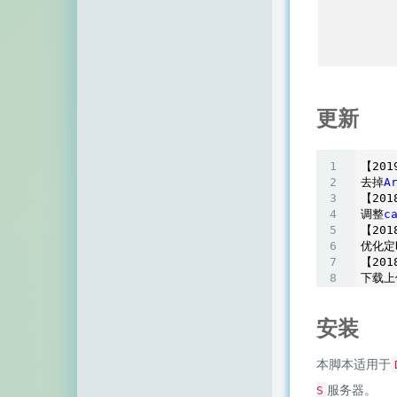
更新
【201
去掉
A
【201
调整
c
【201
优化定
【201
下载上
安装
本脚本适用于
服务器。
S