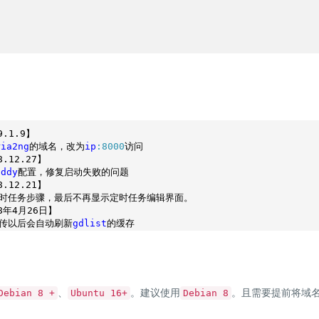
9
.1
.9
】

ria2ng
的域名，改为
ip
:8000
访问

8
.12
.27
】

addy
配置，修复启动失败的问题

8
.12
.21
】

时任务步骤，最后不再显示定时任务编辑界面。

8年4月26日】

传以后会自动刷新
gdlist
、
。建议使用
。且需要提前将域
Debian 8 +
Ubuntu 16+
Debian 8