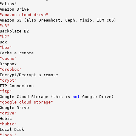
"alias"

Amazon Drive

"amazon cloud drive"
Amazon S3 (also Dreamhost, Ceph, Minio, IBM COS)

"s3"
Backblaze B2

"b2"
Box

"box"
Cache a remote

"cache"
Dropbox

"dropbox"
Encrypt/Decrypt a remote

"crypt"
FTP Connection

"ftp"
Google Cloud Storage (this is 
not
 Google Drive)

"google cloud storage"
Google Drive

"drive"
Hubic

"hubic"
Local Disk

"local"