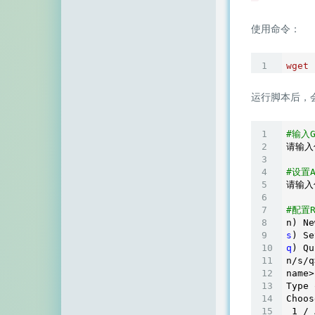
使用命令：
wget
运行脚本后，
#输入G
请输入你
#设置A
请输入你
#配置
s
q
) Qu
n/
s/q
name
Type 
Choos
 1 / 