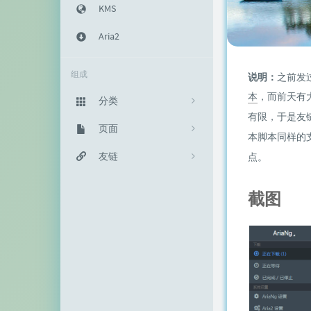
KMS
Aria2
组成
说明：
之前发
本
，而前天有
分类
有限，于是友
主机教程
页面
333
本脚本同样的
建站知识
归档栏
友链
235
点。
网络资源
投稿区
神代綺凜
102
截图
生活随笔
记事本
EFV视频转码
11
链接库
赵容部落
留言板
主机博客
关于我
南琴浪