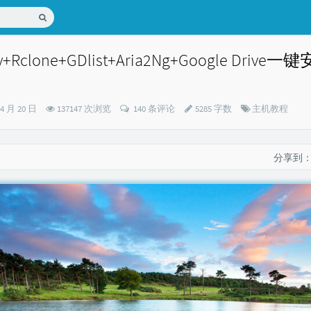
dy+Rclone+GDlist+Aria2Ng+Google Driv
分
04 月 20 日
137147 次浏览
140 条评论
5285 字数
主机教程
类：
分享到