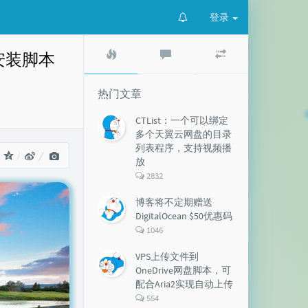
登录
热
最
随
e一键安装脚本
门
新
机
文
评
文
章
论
章
热门文章
CTList：一个可以绑定
多个天翼云网盘的目录
列表程序，支持视频播
：
放
评
2832
论
数：
博客将不定期赠送
DigitalOcean $50优惠码
评
1046
论
数：
VPS上传文件到
OneDrive网盘脚本，可
配合Aria2实现自动上传
评
554