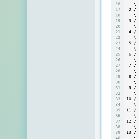
   \ 
 2 /
 
   \ 
3
 / 
   \ 
4
 / 
   \ 
5
 / 
   \ 
6
 / 
   \ 
7
 / 
   \ 
8
 / 
   \ 
9
 / 
   \ 
10
 / 
   \ 
11
 / 
   \ 
12
 / 
   \ 
13
 / 
   \ 