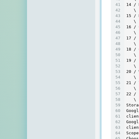
14
 / 
   \ 
15
 / 
   \ 
16
 / 
   \ 
17
 / 
   \ 
18
 / 
   \ 
19
 / 
   \ 
20
 / 
   \ 
21
 / 
   \ 
22
 / 
   \ 
Stora
Googl
clien
Googl
clien
Scope
Choos