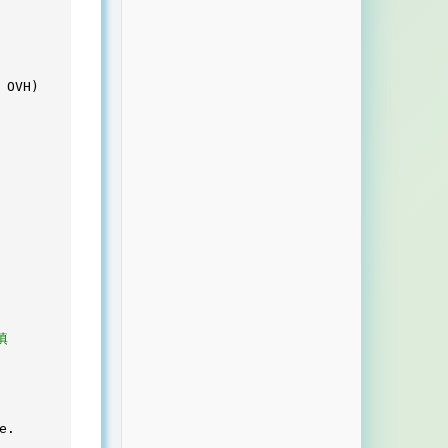
OVH)

填
.
