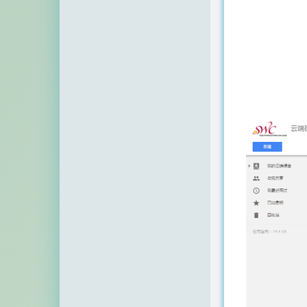
空白网络
碧羽墨轩
echo少年
同乐儿
SimpleZero博客
YekongTAT
华梦博客
挖站否
老周
至道小博