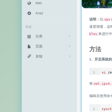
KMS
Aria2
说明：
玩
vps
速度很慢，这
组成
来进行
bles
分类
主机教程
页面
333
方法
建站知识
归档栏
友链
235
1、开启系统
网络资源
投稿区
神代綺凜
102
vi
生活随笔
记事本
EFV视频转码
11
将
net.ipv4.
链接库
赵容部落
编辑后使用命
留言板
主机博客
关于我
南琴浪
sysct