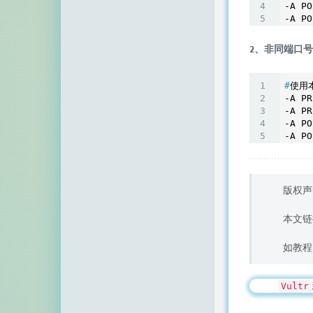
空白网络
-A PO
碧羽墨轩
2、非同端口
echo少年
#
使用本
同乐儿
-A PR
-A PR
SimpleZero博客
-A PO
-A P
YekongTAT
华梦博客
版权声
挖站否
本文链
老周
如教程
至道小博
Vultr