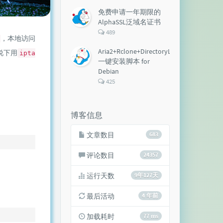
论
数：
免费申请一年期限的
AlphaSSL泛域名证书
评
489
，本地访问
论
数：
Aria2+Rclone+DirectoryLister+Aria2Ng
说下用
ipta
一键安装脚本 for
Debian
评
425
论
数：
博客信息
文章数目
683
评论数目
24357
运行天数
9年127天
最后活动
4 年前
加载耗时
77 ms