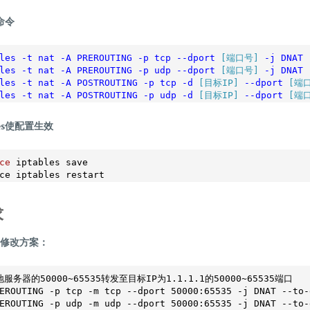
的命令
les
-t
nat
-A
PREROUTING
-p
tcp
--dport
[端口号]
-j
DNAT
les
-t
nat
-A
PREROUTING
-p
udp
--dport
[端口号]
-j
DNAT
les
-t
nat
-A
POSTROUTING
-p
tcp
-d
[目标IP]
--dport
[端
les
-t
nat
-A
POSTROUTING
-p
udp
-d
[目标IP]
--dport
[端
les使配置生效
ce
 iptables save

求
发修改方案：
服务器的50000~65535转发至目标IP为1.1.1.1的50000~65535端口
EROUTING -p tcp -m tcp --dport 50000:65535 -j DNAT --to-
EROUTING -p udp -m udp --dport 50000:65535 -j DNAT --to-