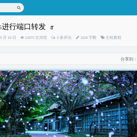
les进行端口转发
分
05 月 19 日
13075 次浏览
5 条评论
1626 字数
主机教程
类：
分享到