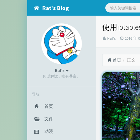
Rat's Blog
使用iptab
博
发
Rat's
2016 年 
主：
布
时
间：
首页
正文
Rat's
何以解忧，唯有暴富。
导航
首页
文件
动漫