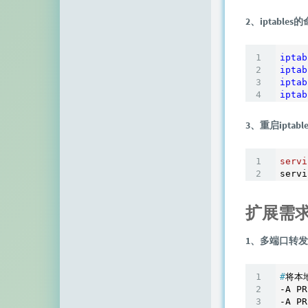
顶点网
2、iptables
小z博客
iptab
主机百科
iptab
iptab
田珊珊博客
iptab
友人C
3、重启iptab
千影博客
servi
萌虎
刺客博客
扩展需
Noxxxx
1、多端口转
小石头博客
#
将本地
厘米天空
-A PR
-A PR