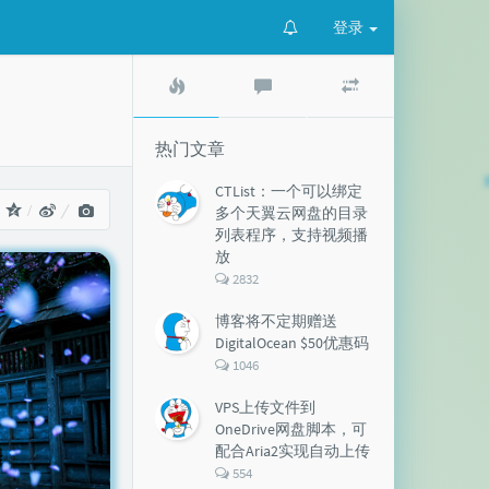
登录
热
最
随
门
新
机
文
评
文
章
论
章
热门文章
CTList：一个可以绑定
：
多个天翼云网盘的目录
列表程序，支持视频播
放
评
2832
论
数：
博客将不定期赠送
DigitalOcean $50优惠码
评
1046
论
数：
VPS上传文件到
OneDrive网盘脚本，可
配合Aria2实现自动上传
评
554