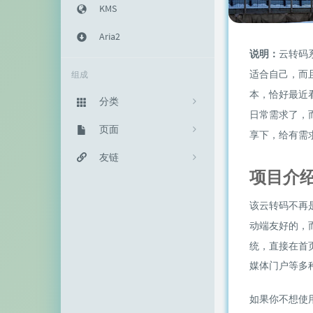
KMS
Aria2
说明：
云转码
适合自己，而
组成
本，恰好最近
分类
日常需求了，
主机教程
页面
333
享下，给有需
建站知识
归档栏
友链
235
项目介
网络资源
投稿区
神代綺凜
102
该云转码不再
生活随笔
记事本
EFV视频转码
11
动端友好的，
链接库
赵容部落
统，直接在首
媒体门户等多
留言板
主机博客
关于我
南琴浪
如果你不想使