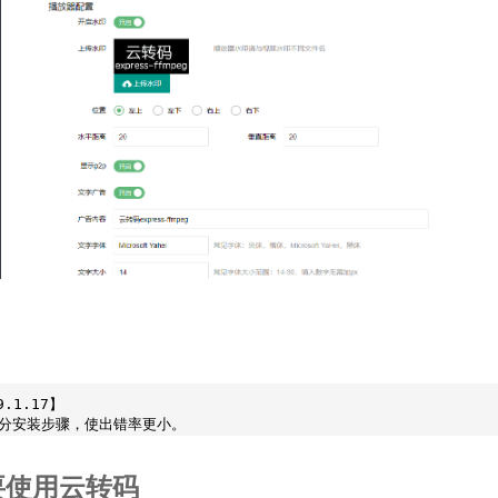
9
.1
.17
】

要使用云转码