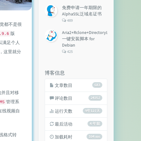
论
数：
免费申请一年期限的
AlphaSSL泛域名证书
评
489
觉都不是很
论
数：
Aria2+Rclone+DirectoryLister+Aria2Ng
版
.9.6
一键安装脚本 for
以满足个人
Debian
评
，这里就分
425
论
数：
博客信息
文章数目
683
的并且对移
评论数目
24357
管理系
MS
在线视频自
运行天数
9年127天
最后活动
4 年前
线格式转
加载耗时
104 ms