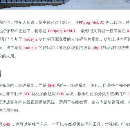
系统估计很多人知道，博主体验过七彩云、
等云转码，感
FFMpeg WebUI
且好像都不更新了，特别是
，貌似很久前就一直停留在
FFMpeg WebUI
0
看到了个基于
制作的开源免费的云转码切片系统，功能上基本可
nodejs
而且博主感觉
的转码切片速度比现有的很多
转码程序都快些
nodejs
php
求的人用。
绍
是简单的云转码系统，而是
系统+云转码系统一体化，自带整个完备
CMS
而且非常利于
优化的自适应
系统，根据后台的分类系统和门户
SEO
CMS
C
页达成完备的在线视频播放系统，适用于在线教育、企业内部培训视频、
种运用方向。
用
，也可以单独当它是一个可以在线视频转码的工具，对视频进行在
CMS