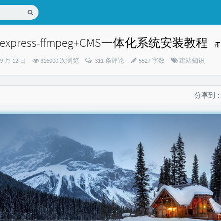
press-ffmpeg+CMS一体化系统安装教程
分
09 月 12 日
316000 次浏览
311 条评论
5527 字数
建站知识
类：
分享到