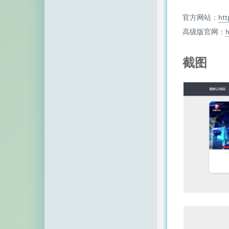
空白网络
官方网站：
ht
碧羽墨轩
高级版官网：
h
echo少年
截图
同乐儿
SimpleZero博客
YekongTAT
华梦博客
挖站否
老周
至道小博