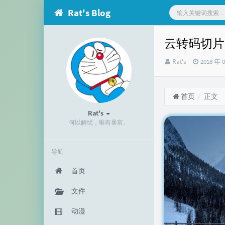
Rat's Blog
云转码切片ex
博
发
Rat's
2018 年 
主：
布
时
间：
首页
正文
Rat's
何以解忧，唯有暴富。
导航
首页
文件
动漫