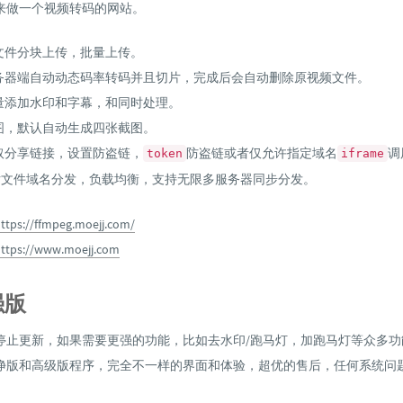
来做一个视频转码的网站。
文件分块上传，批量上传。
务器端自动动态码率转码并且切片，完成后会自动删除原视频文件。
量添加水印和字幕，和同时处理。
图，默认自动生成四张截图。
取分享链接，设置防盗链，
防盗链或者仅允许指定域名
调
token
iframe
片文件域名分发，负载均衡，支持无限多服务器同步分发。
ttps://ffmpeg.moejj.com/
ttps://www.moejj.com
强版
停止更新，如果需要更强的功能，比如去水印/跑马灯，加跑马灯等众多功
净版和高级版程序，完全不一样的界面和体验，超优的售后，任何系统问
。