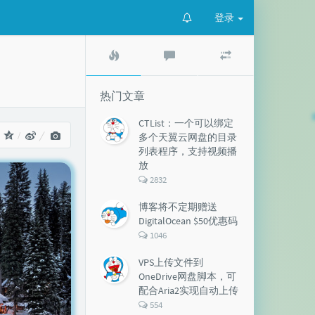
登录
热
最
随
门
新
机
文
评
文
章
论
章
热门文章
CTList：一个可以绑定
：
多个天翼云网盘的目录
列表程序，支持视频播
放
评
2832
论
数：
博客将不定期赠送
DigitalOcean $50优惠码
评
1046
论
数：
VPS上传文件到
OneDrive网盘脚本，可
配合Aria2实现自动上传
评
554