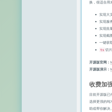
换，很适合用
顶点网
小z博客
实现大
实现服
主机百科
实现批
田珊珊博客
实现截
一键获
友人C
切
ts
千影博客
开源版官网：
h
萌虎
开源版演示：
h
刺客博客
收费加
Noxxxx
小石头博客
目前开源版已
选择更强的纯
厘米天空
助或帮你解决