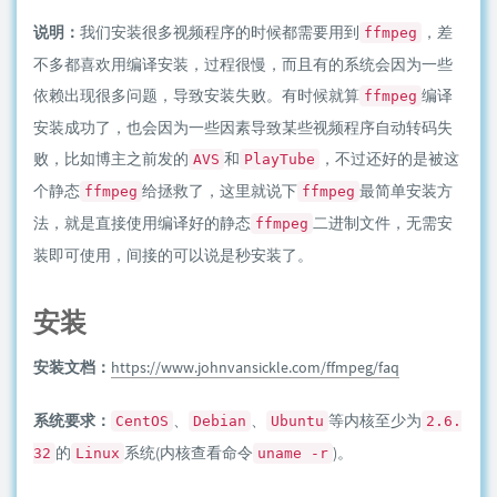
说明：
我们安装很多视频程序的时候都需要用到
，差
ffmpeg
不多都喜欢用编译安装，过程很慢，而且有的系统会因为一些
依赖出现很多问题，导致安装失败。有时候就算
编译
ffmpeg
安装成功了，也会因为一些因素导致某些视频程序自动转码失
败，比如博主之前发的
和
，不过还好的是被这
AVS
PlayTube
个静态
给拯救了，这里就说下
最简单安装方
ffmpeg
ffmpeg
法，就是直接使用编译好的静态
二进制文件，无需安
ffmpeg
装即可使用，间接的可以说是秒安装了。
安装
安装文档：
https://www.johnvansickle.com/ffmpeg/faq
系统要求：
、
、
等内核至少为
CentOS
Debian
Ubuntu
2.6.
的
系统(内核查看命令
)。
32
Linux
uname -r