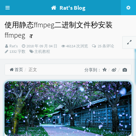
Rat's Blog
使用静态ffmpeg二进制文件秒安装
ffmpeg
博
发
Rat's
2018 年 09 月 04 日
46114 次浏览
25 条评论
主：
布
分
1332 字数
主机教程
时
类：
间：
首页
正文
分享到：