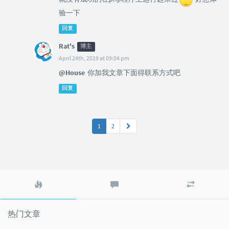
验一下
回复
Rat's
博主
April 24th, 2019 at 09:04 pm
@House
你加我文章下面得联系方式吧
回复
1
2
热
最
随
门
新
机
文
评
文
章
论
章
热门文章