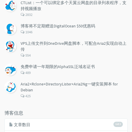
CTList：一个可以绑定多个天翼云网盘的目录列表程序，支
持视频播放
评
2832
论
数：
博客将不定期赠送DigitalOcean $50优惠码
评
1046
论
数：
VPS上传文件到OneDrive网盘脚本，可配合Aria2实现自动上
传
评
554
论
数：
免费申请一年期限的AlphaSSL泛域名证书
评
489
论
数：
Aria2+Rclone+DirectoryLister+Aria2Ng一键安装脚本 for
Debian
评
425
论
数：
博客信息
文章数目
683