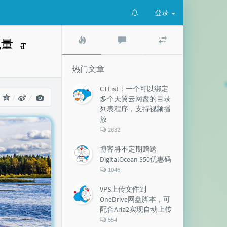
登录
热
最
随
流量
门
新
机
文
评
文
章
论
章
热门文章
CTList：一个可以绑定
：
多个天翼云网盘的目录
列表程序，支持视频播
放
评
2832
论
数：
博客将不定期赠送
DigitalOcean $50优惠码
评
1046
论
数：
VPS上传文件到
OneDrive网盘脚本，可
配合Aria2实现自动上传
评
554