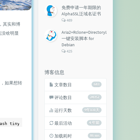
论
数：
免费申请一年期限的
AlphaSSL泛域名证书
评
489
，其实和博
论
数：
Aria2+Rclone+DirectoryLister+Aria2Ng
然没啥明显
一键安装脚本 for
Debian
评
425
论
数：
博客信息
口，如果想转
文章数目
683
评论数目
24357
运行天数
9年131天
最后活动
4 年前
加载耗时
86 ms