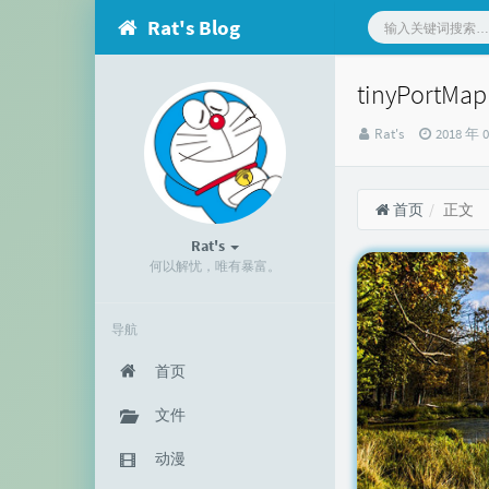
Rat's Blog
tinyPor
博
发
Rat's
2018 年 
主：
布
时
间：
首页
正文
Rat's
何以解忧，唯有暴富。
导航
首页
文件
动漫