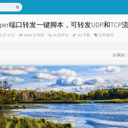
tMapper端口转发一键脚本，可转发UDP和TCP
分
05 月 19 日
45862 次浏览
24 条评论
765 字数
主机教程
类：
分享到