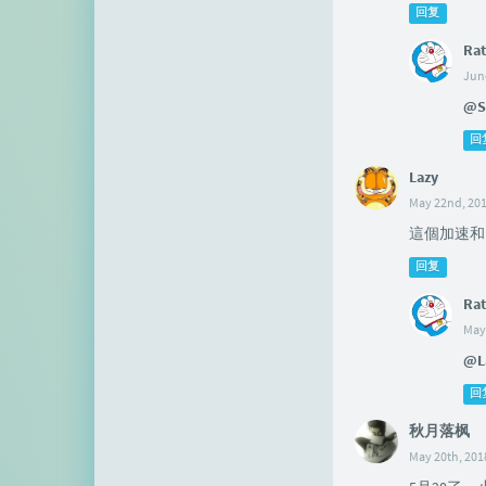
回复
Rat
June
@S
回
Lazy
May 22nd, 201
這個加速和
回复
Rat
May
@L
回
秋月落枫
May 20th, 201