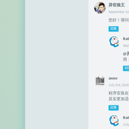
异世狼王
September 12t
您好！请问
回复
Rat
Sep
@
用
回
anno
July 3rd, 2018
程序安装在 /ti
其实更加适合安装
回复
Rat
July