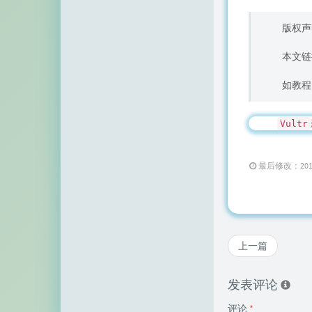
空白网络
版权声
碧羽墨轩
本文链
echo少年
如教程
同乐儿
SimpleZero博客
Vultr
YekongTAT
最后修改：2018 年 
华梦博客
挖站否
老周
上一篇
至道小博
发表评论
评论
*