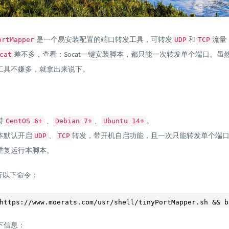
是一个易安装配置的端口转发工具，可转发
和
流量
ortMapper
UDP
TCP
差不多，查看：
Socat一键安装脚本
，都只能一次转发单个端口。虽
cat
工具不嫌多，就拿出来说下。
持
、
、
。
CentOS 6+
Debian 7+
Ubuntu 14+
本默认开启
、
转发，带开机自启功能，且一次只能转发单个端
UDP
TCP
重复运行本脚本。
行以下命令：
下信息：