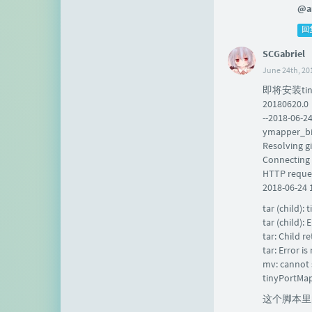
@a
回
SCGabriel
June 24th, 20
即将安装tinyP
20180620.0
--2018-06-2
ymapper_bin
Resolving g
Connecting 
HTTP reques
2018-06-24 
tar (child):
tar (child):
tar: Child r
tar: Error i
mv: cannot 
tinyPort
这个脚本里