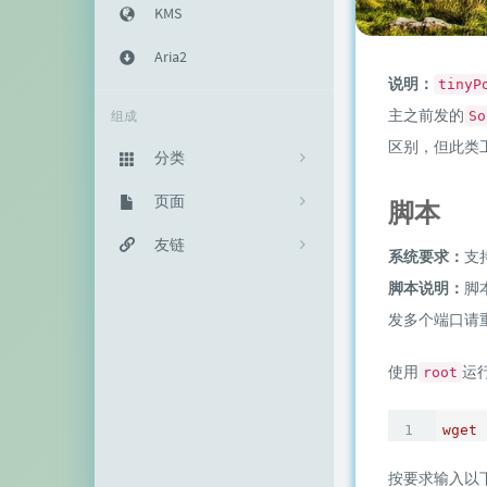
KMS
Aria2
说明：
tinyP
主之前发的
组成
So
区别，但此类
分类
主机教程
页面
333
脚本
建站知识
归档栏
友链
235
系统要求：
支
网络资源
投稿区
神代綺凜
脚本说明：
脚
102
发多个端口请
生活随笔
记事本
EFV视频转码
11
使用
运
root
链接库
赵容部落
留言板
主机博客
wget
关于我
南琴浪
按要求输入以