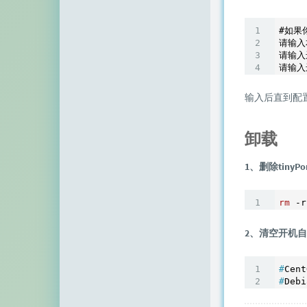
顶点网
#如果
小z博客
请输入
请输入
主机百科
请输入
田珊珊博客
输入后直到配
友人C
卸载
千影博客
1、删除tinyPor
萌虎
刺客博客
rm
Noxxxx
2、清空开机
小石头博客
#
Cen
#
Deb
厘米天空