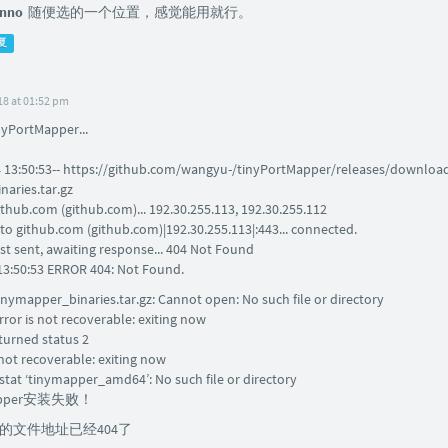
nno
随便选的一个位置，感觉能用就行。
复
18 at 01:52 pm
ortMapper...
4 13:50:53-- https://github.com/wangyu-/tinyPortMapper/releases/downloa
aries.tar.gz
ithub.com (github.com)... 192.30.255.113, 192.30.255.112
to github.com (github.com)|192.30.255.113|:443... connected.
t sent, awaiting response... 404 Not Found
13:50:53 ERROR 404: Not Found.
 tinymapper_binaries.tar.gz: Cannot open: No such file or directory
 Error is not recoverable: exiting now
eturned status 2
s not recoverable: exiting now
stat ‘tinymapper_amd64’: No such file or directory
Mapper安装失败！
的文件地址已经404了