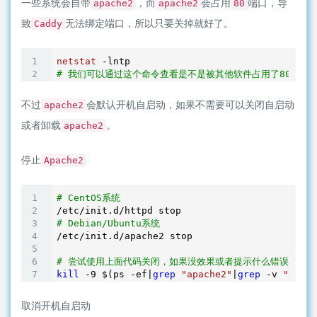
一些系统会自带
，而
会占用
端口，导
apache2
apache2
80
致
无法绑定端口，所以只要关掉就好了。
Caddy
netstat
# 我们可以通过这个命令查看是不是被其他软件占用了80端口
不过
会默认开机自启动，如果不需要可以关闭自启动
apache2
或者卸载
。
apache2
停止
Apache2
# CentOS系统
# Debian/Ubuntu系统
/etc/init.d/apache2 stop

# 尝试使用上面代码关闭，如果没效果或者提示什么错误无法
kill
 -
9
 $(ps -ef|
grep
"apache2"
|
grep
 -v 
"grep"
取消开机自启动