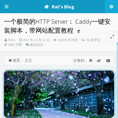
Rat's Blog
一个极简的HTTP Server： Caddy一键安
装脚本，带网站配置教程
博
发
Rat's
2017 年 11 月 11 日
114210 次浏览
81 条评论
主：
布
分
3891 字数
建站知识
时
类：
间：
首页
正文
分享到：