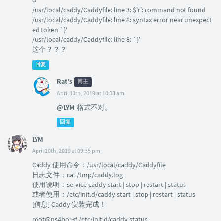
/usr/local/caddy/Caddyfile: line 3: $'r': command not found
/usr/local/caddy/Caddyfile: line 8: syntax error near unexpect
ed token `}'
/usr/local/caddy/Caddyfile: line 8: `}'
这个？？？
回复
Rat's
博主
April 13th, 2019 at 10:03 am
@LYM
格式不对。
回复
LYM
April 10th, 2019 at 09:35 pm
Caddy 使用命令：/usr/local/caddy/Caddyfile
日志文件：cat /tmp/caddy.log
使用说明：service caddy start | stop | restart | status
或者使用：/etc/init.d/caddy start | stop | restart | status
[信息] Caddy 安装完成！
root@ns4bo:~# /etc/init.d/caddy status