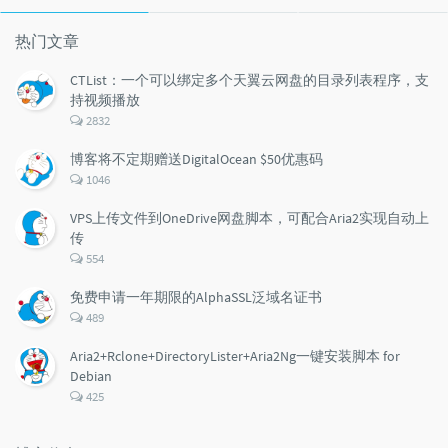
文
评
文
章
论
章
热门文章
CTList：一个可以绑定多个天翼云网盘的目录列表程序，支
持视频播放
评
2832
论
数：
博客将不定期赠送DigitalOcean $50优惠码
评
1046
论
数：
VPS上传文件到OneDrive网盘脚本，可配合Aria2实现自动上
传
评
554
论
数：
免费申请一年期限的AlphaSSL泛域名证书
评
489
论
数：
Aria2+Rclone+DirectoryLister+Aria2Ng一键安装脚本 for
Debian
评
425
论
数：