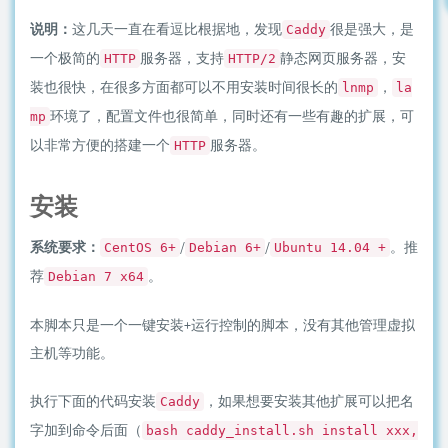
说明：
这几天一直在看逗比根据地，发现
很是强大，是
Caddy
一个极简的
服务器，支持
静态网页服务器，安
HTTP
HTTP/2
装也很快，在很多方面都可以不用安装时间很长的
，
lnmp
la
环境了，配置文件也很简单，同时还有一些有趣的扩展，可
mp
以非常方便的搭建一个
服务器。
HTTP
安装
系统要求：
/
/
。推
CentOS 6+
Debian 6+
Ubuntu 14.04 +
荐
。
Debian 7 x64
本脚本只是一个一键安装+运行控制的脚本，没有其他管理虚拟
主机等功能。
执行下面的代码安装
，如果想要安装其他扩展可以把名
Caddy
字加到命令后面（
bash caddy_install.sh install xxx,