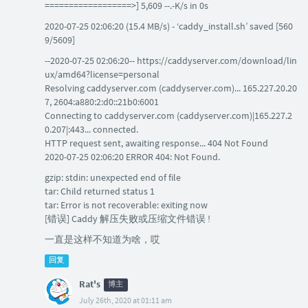
==================>] 5,609 --.-K/s in 0s
2020-07-25 02:06:20 (15.4 MB/s) - ‘caddy_install.sh’ saved [560
9/5609]
--2020-07-25 02:06:20-- https://caddyserver.com/download/lin
ux/amd64?license=personal
Resolving caddyserver.com (caddyserver.com)... 165.227.20.20
7, 2604:a880:2:d0::21b0:6001
Connecting to caddyserver.com (caddyserver.com)|165.227.2
0.207|:443... connected.
HTTP request sent, awaiting response... 404 Not Found
2020-07-25 02:06:20 ERROR 404: Not Found.
gzip: stdin: unexpected end of file
tar: Child returned status 1
tar: Error is not recoverable: exiting now
[错误] Caddy 解压失败或压缩文件错误 !
一直是这样不知道为啥，哎
回复
Rat's
博主
July 26th, 2020 at 01:11 am