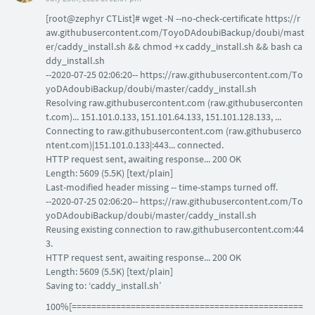
[root@zephyr CTList]# wget -N --no-check-certificate https://r
aw.githubusercontent.com/ToyoDAdoubiBackup/doubi/mast
er/caddy_install.sh && chmod +x caddy_install.sh && bash ca
ddy_install.sh
--2020-07-25 02:06:20-- https://raw.githubusercontent.com/To
yoDAdoubiBackup/doubi/master/caddy_install.sh
Resolving raw.githubusercontent.com (raw.githubuserconten
t.com)... 151.101.0.133, 151.101.64.133, 151.101.128.133, ...
Connecting to raw.githubusercontent.com (raw.githubuserco
ntent.com)|151.101.0.133|:443... connected.
HTTP request sent, awaiting response... 200 OK
Length: 5609 (5.5K) [text/plain]
Last-modified header missing -- time-stamps turned off.
--2020-07-25 02:06:20-- https://raw.githubusercontent.com/To
yoDAdoubiBackup/doubi/master/caddy_install.sh
Reusing existing connection to raw.githubusercontent.com:44
3.
HTTP request sent, awaiting response... 200 OK
Length: 5609 (5.5K) [text/plain]
Saving to: ‘caddy_install.sh’
100%[===============================================