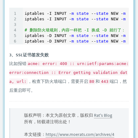
iptables -I INPUT -
m
state
 --
state
 NEW -
m
 tcp
iptables -I INPUT -
m
state
 --
state
 NEW -
m
 udp
# 删除防火墙规则，内容一样把 -I 换成 -D 就行了：
iptables -D INPUT -
m
state
 --
state
 NEW -
m
 tcp
iptables -D INPUT -
m
state
 --
state
 NEW -
m
3、SSL证书签发失败
比如报错
acme: error: 400 :: urn:ietf:params:acme:
error:connection :: Error getting validation dat
，检查下防火墙端口，需要开启
和
端口，然
a, url:
80
443
后重启即可。
版权声明：本文为原创文章，版权归
Rat's Blog
所有，转载请注明出处！
本文链接：
https://www.moerats.com/archives/4