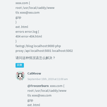
xxxx.com {
root /usr/local/caddy/www
tls xxxx@xxx.com
gzip
}
ext .html
errors error.log {
404 error-404.html
}
fastcgi /blog localhost:9000 php
proxy /api localhost:5001 localhost:5002
请问这种情况该怎么解决？
回复
CatMeow
September 15th, 2019 at 11:00 am
@Freezerburn
xxxx.com {
root /usr/local/caddy/www
tls xxxx@xxx.com
gzip
ext .html