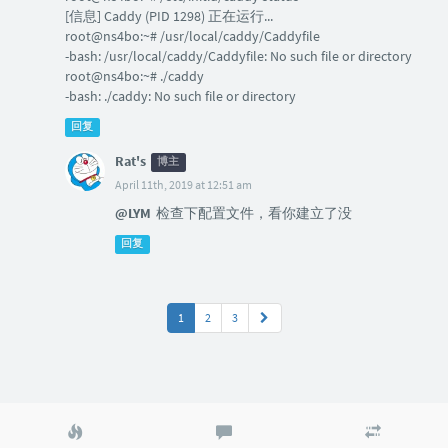
[信息] Caddy (PID 1298) 正在运行...
root@ns4bo:~# /usr/local/caddy/Caddyfile
-bash: /usr/local/caddy/Caddyfile: No such file or directory
root@ns4bo:~# ./caddy
-bash: ./caddy: No such file or directory
回复
Rat's
博主
April 11th, 2019 at 12:51 am
@LYM
检查下配置文件，看你建立了没
回复
1
2
3
热
最
随
门
新
机