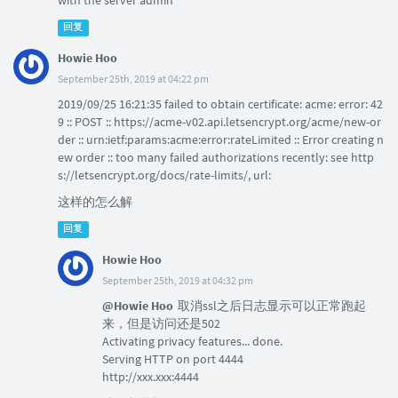
回复
Howie Hoo
September 25th, 2019 at 04:22 pm
2019/09/25 16:21:35 failed to obtain certificate: acme: error: 42
9 :: POST :: https://acme-v02.api.letsencrypt.org/acme/new-or
der :: urn:ietf:params:acme:error:rateLimited :: Error creating n
ew order :: too many failed authorizations recently: see http
s://letsencrypt.org/docs/rate-limits/, url:
这样的怎么解
回复
Howie Hoo
September 25th, 2019 at 04:32 pm
@Howie Hoo
取消ssl之后日志显示可以正常跑起
来，但是访问还是502
Activating privacy features... done.
Serving HTTP on port 4444
http://xxx.xxx:4444