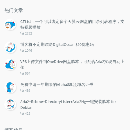
文
评
文
章
论
章
热门文章
CTList：一个可以绑定多个天翼云网盘的目录列表程序，支
持视频播放
评
2832
论
数：
博客将不定期赠送DigitalOcean $50优惠码
评
1046
论
数：
VPS上传文件到OneDrive网盘脚本，可配合Aria2实现自动上
传
评
554
论
数：
免费申请一年期限的AlphaSSL泛域名证书
评
489
论
数：
Aria2+Rclone+DirectoryLister+Aria2Ng一键安装脚本 for
Debian
评
425
论
数：
博客信息