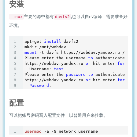
安装
主要的源中都有
,也可以自己编译，需要准备好
Linux
davfs2
环境。
apt-get 
install
 davfs2

mount
 -t davfs https://webdav.yandex.ru /mnt/w
Please enter the username 
to
 authenticate 
with
https://webdav.yandex.ru 
or
 hit enter 
for
 none
  Username: 
test
Please enter the 
password
to
 authenticate 
user
https://webdav.yandex.ru 
or
 hit enter 
for
 none
Password
配置
可以把账号密码写入配置文件，以普通用户来挂载。
usermod