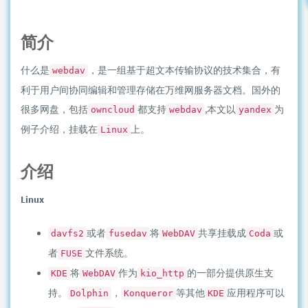
简介
什么是
，是一组基于超文本传输协议的技术集合，有
webdav
利于用户间协同编辑和管理存储在万维网服务器文档。国外的
很多网盘，包括
都支持
,本文以
为
owncloud
webdav
yandex
例子介绍，挂载在
上。
Linux
介绍
Linux
或者
将
共享挂载成
或
davfs2
fusedav
WebDAV
Coda
者
文件系统。
FUSE
将
作为
的一部分提供原生支
KDE
WebDAV
kio_http
持。
，
等其他
应用程序可以
Dolphin
Konqueror
KDE