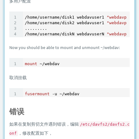
多用户配置
/home/username/disk1 webdavuser1 
"webdavpasswo
/home/username/disk2 webdavuser1 
"webdavpasswo
.........

/home/username/diskN webdavuserN 
"webdavpasswo
Now you should be able to mount and unmount ~/webdav:
mount
取消挂载
fusermount
错误
如果在复制剪切文件遇到错误，编辑
/etc/davfs2/davfs2.c
，修改配置如下，
onf