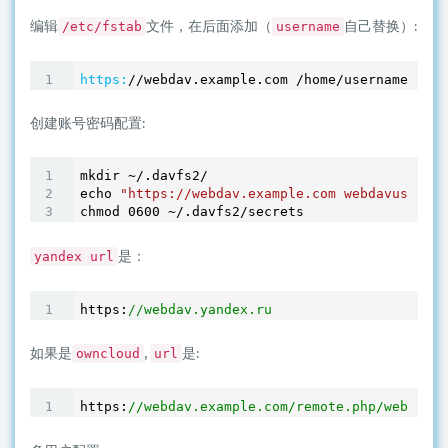
编辑
文件，在后面添加（
自己替换）:
/etc/fstab
username
https:
/
/webdav.example.com /home
/username/webd
创建账号密码配置:
mkdir ~
/.davfs2/
echo 
"https://webdav.example.com webdavuser we
chmod 
0600
 ~
/.davfs2/secrets
是：
yandex url
https:
//webdav.yandex.ru
如果是
,
是:
owncloud
url
https:
//webdav.example.com/remote.php/webdav