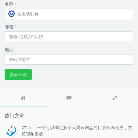
名称
*
邮箱
*
地址
发表评论
热
最
随
门
新
机
文
评
文
章
论
章
热门文章
CTList：一个可以绑定多个天翼云网盘的目录列表程序，支
持视频播放