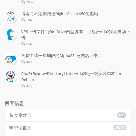
评
2832
论
数：
博客将不定期赠送DigitalOcean $50优惠码
评
1046
论
数：
VPS上传文件到OneDrive网盘脚本，可配合Aria2实现自动上
传
评
554
论
数：
免费申请一年期限的AlphaSSL泛域名证书
评
489
论
数：
Aria2+Rclone+DirectoryLister+Aria2Ng一键安装脚本 for
Debian
评
425
论
数：
博客信息
文章数目
683
评论数目
24357