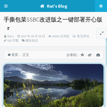
Rat's Blog
手撕包菜SSBC改进版之一键部署开心版
博
发
Rat's
2017 年 08 月 06 日
15352 次浏览
暂无评论
主：
布
分
626 字数
建站知识
时
类：
间：
首页
正文
分享到：