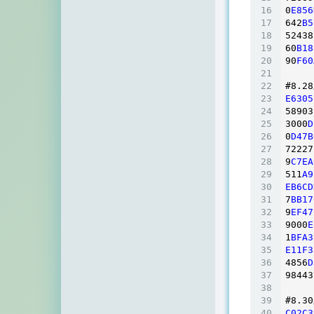
空白网络
0
E856
642
B5
碧羽墨轩
52438
60
B18
90
F60
echo少年
#8
.28
同乐儿
E6305
58903
SimpleZero博客
3000
D
0
D47B
YekongTAT
72227
9
C7EA
华梦博客
511
A9
EB6CD
7
BB17
挖站否
9
EF47
9000
E
老周
1
BFA3
E11F3
至道小博
4856
D
98443
#8
.30
C02C3