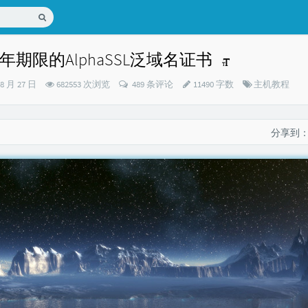
期限的AlphaSSL泛域名证书
分
08 月 27 日
682553 次浏览
489 条评论
11490 字数
主机教程
类：
分享到