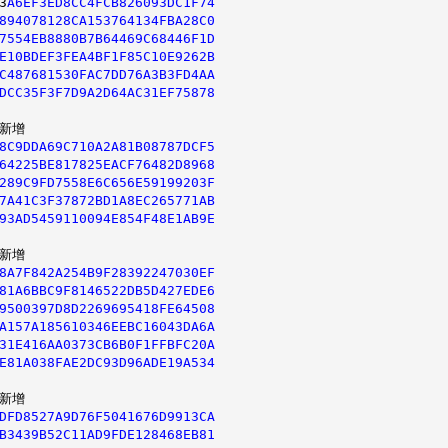
3
A6EF3ED8CC4FCB826093DC1F74
894078128CA153764134FBA28C0
7554EB8880B7B64469C68446F1D
E10BDEF3FEA4BF1F85C10E9262B
C487681530FAC7DD76A3B3FD4AA
DCC35F3F7D9A2D64AC31EF75878
新增

8C9DDA69C710A2A81B08787DCF5
64225BE817825EACF76482D8968
289C9FD7558E6C656E59199203F
7A41C3F37872BD1A8EC265771AB
93AD5459110094E854F48E1AB9E
新增

8A7F842A254B9F28392247030EF
81A6BBC9F8146522DB5D427EDE6
9500397D8D2269695418FE64508
A157A185610346EEBC16043DA6A
31E416AA0373CB6B0F1FFBFC20A
E81A038FAE2DC93D96ADE19A534
新增

DFD8527A9D76F5041676D9913CA
B3439B52C11AD9FDE128468EB81