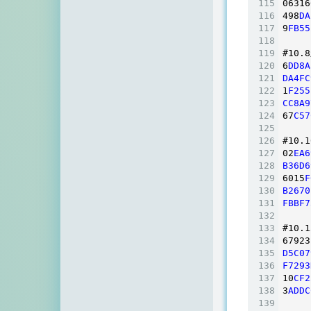
06316
498
DA
9
FB55
#10
.8
6
DD8A
DA4FC
1
F255
CC8A9
67
C57
#10
.1
02
EA6
B36D6
6015
F
B2670
FBBF7
#10
.1
67923
D5C07
F7293
10
CF2
3
ADDC