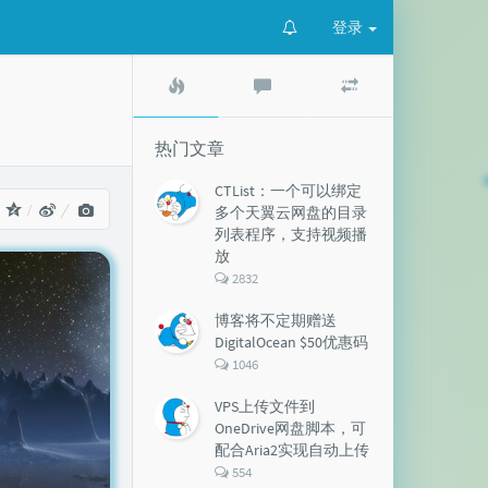
登录
热
最
随
门
新
机
文
评
文
章
论
章
热门文章
CTList：一个可以绑定
：
多个天翼云网盘的目录
列表程序，支持视频播
放
评
2832
论
数：
博客将不定期赠送
DigitalOcean $50优惠码
评
1046
论
数：
VPS上传文件到
OneDrive网盘脚本，可
配合Aria2实现自动上传
评
554