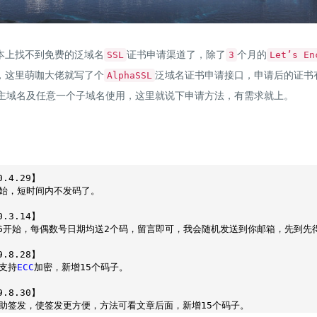
本上找不到免费的泛域名
证书申请渠道了，除了
个月的
SSL
3
Let’s En
，这里萌咖大佬就写了个
泛域名证书申请接口，申请后的证书
AlphaSSL
主域名及任意一个子域名使用，这里就说下申请方法，有需求就上。
0
.4
.29
】

始，短时间内不发码了。

0
.3
.14
】

6
开始，每偶数号日期均送2个码，留言即可，我会随机发送到你邮箱，先到先
9
.8
.28
】

支持
ECC
加密，新增15个码子。

9
.8
.30
】
