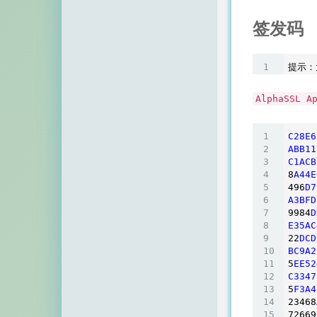
顶点网
签发码
小z博客
主机百科
田珊珊博客
AlphaSSL A
友人C
C28E6
ABB11
千影博客
C1ACB
8
A44E
萌虎
496
D7
A3BFD
刺客博客
9984
D
E35AC
Noxxxx
22
DCD
BC9A2
5
EE52
小石头博客
C3347
5
F3A4
厘米天空
23468
72669