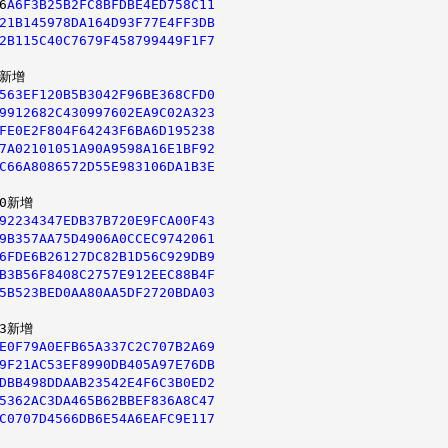
6
A6F3B25B2FC8BFDBE4ED758C11
21B145978DA164D93F77E4FF3DB
2B115C40C7679F458799449F1F7
新增

563EF120B5B3042F96BE368CFD0
9912682C430997602EA9C02A323
FE0E2F804F64243F6BA6D195238
7A02101051A90A9598A16E1BF92
C66A8086572D55E983106DA1B3E
0
新增

92234347EDB37B720E9FCA00F43
9B357AA75D4906A0CCEC9742061
6FDE6B26127DC82B1D56C929DB9
B3B56F8408C2757E912EEC88B4F
5B523BED0AA80AA5DF2720BDA03
3
新增

E0F79A0EFB65A337C2C707B2A69
9F21AC53EF8990DB405A97E76DB
DBB498DDAAB23542E4F6C3B0ED2
5362AC3DA465B62BBEF836A8C47
C0707D4566DB6E54A6EAFC9E117