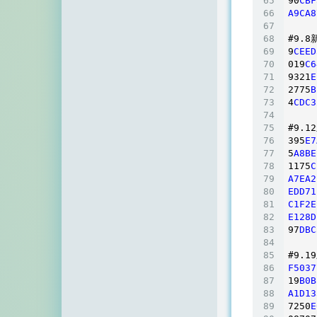
90
CBF
A9CA8
#9
.8
新
9
CEED
019
C6
9321
E
2775
B
4
CDC3
#9
.12
395
E7
5
A8BE
1175
C
A7EA2
EDD71
C1F2E
E128D
97
DBC
#9
.19
F5037
19
B0B
A1D13
7250
E