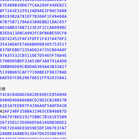
E7E480B39D677CAA260F440E821
8F72A3E525912AD0AE2F90C5888
80193B2A781EF7B30AF1F49468A
A7B75B7170AA3380EBB218AC057
AD16BB37AB7123E3F1CCAB099BC
82ED413D8CA992FC0FB6BE5DCF0
1B742452FAF1FDFF1F437A478F2
3543ADAFE7A0AB0008305753517
037BFEBD7235AD024735CB04A8F
97A35532CB5110E7D5465F7A84E
570B905BDF33A53BF3A0791A4D0
38BB06D09CBDDAD369AA3B33827
5139B865CAF77190BD1F90370AD
6AD507C8629678651FF920358A1
74C6C84DAD26820E60ECE856898
D980D4DA866B0CD29D2CB28B57B
61D1A7EEB97F4296A0F540FD41B
42
AF24BF358BA31965CEB40887D
566797BED19275BBC7B161E55B9
26735D1C5E006D566166DB3DDE2
70E72E46E03659E5DF1067E37A7
2ADB83A8BE913047D6355BE985C