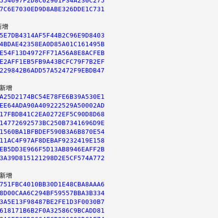
554697F2D8C02901F34A230C275
7C6E7030ED9D8ABE326DDE1C731
增

5E7DB4314AF5F44B2C96E9D8403
4BDAE42358EA0D85A01C161495B
E54F13D4972FF71A56A8E8ACFEB
E2AFF1EB5FB9A43BCFC79F7B2EF
229842B6ADD57A52472F9EBDB47
新增

A25D2174BC54E78FE6B39A530E1
EE64ADA90A409222529A50002AD
17FBDB41C2EA0272EF5C90D8D68
14772692573BC250B7341696D9E
1560BA1BFBDEF590B3A6B870E54
11AC4F97AF8DEBAF9232419E158
EB5DD3E966F5D13AB8946EAFF2B
3A39D815121298D2E5CF574A772
751FBC4010BB30D1E48CBA8AAA6
8D00CAA6C294BF59557BBA3B334
3A5E13F98487BE2FE1D3F0030B7
618171B6B2F0A32586C9BCADD81