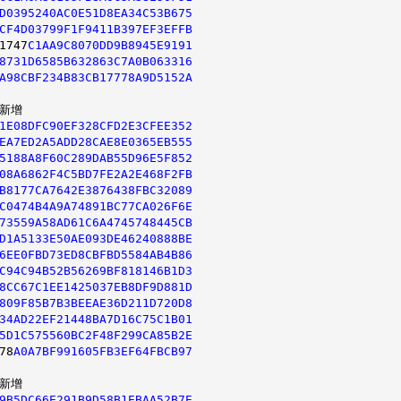
D0395240AC0E51D8EA34C53B675
CF4D03799F1F9411B397EF3EFFB
1747
C1AA9C8070DD9B8945E9191
8731D6585B632863C7A0B063316
A98CBF234B83CB17778A9D5152A
1E08DFC90EF328CFD2E3CFEE352
EA7ED2A5ADD28CAE8E0365EB555
5188A8F60C289DAB55D96E5F852
08A6862F4C5BD7FE2A2E468F2FB
B8177CA7642E3876438FBC32089
C0474B4A9A74891BC77CA026F6E
73559A58AD61C6A4745748445CB
D1A5133E50AE093DE46240888BE
6EE0FBD73ED8CBFBD5584AB4B86
C94C94B52B56269BF818146B1D3
8CC67C1EE1425037EB8DF9D881D
809F85B7B3BEEAE36D211D720D8
34AD22EF21448BA7D16C75C1B01
5D1C575560BC2F48F299CA85B2E
78
A0A7BF991605FB3EF64FBCB97
9B5DC66E291B9D58B1EBAA52B7E