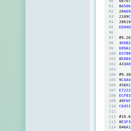
08707
8
A506
29
A69
2109
C
28619
ED94D
#9
.26
3
E6B2
D09A1
D3780
0
EA84
433
A0
#9
.30
9
C4A4
456
A1
E7222
ECF83
40
F6F
C6451
#10
.6
8
E3F3
046
A1