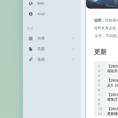
KMS
Aria2
说明：
目前基
过时长有点短
组成
年，可以给
1
分类
主机教程
页面
333
更新
建站知识
归档栏
友链
235
【202
网络资源
投稿区
神代綺凜
102
现在开
生活随笔
记事本
EFV视频转码
11
【202
从3
.1
链接库
赵容部落
【201
签发已
留言板
主机博客
【201
关于我
南琴浪