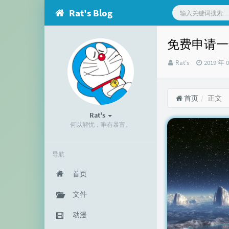
Rat's Blog
免费申请一年
博
发
Rat's
2019 年 
主：
布
时
间：
首页
正文
Rat's
何以解忧，唯有暴富。
导航
首页
文件
动漫