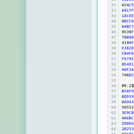
654
C5
A917F
1
ACEE
0
BCF0
6
ABC7
0539
F
78
B08
419
AF
E3820
CB4F6
F6795
0
E401
A0F2A
746
B2
#9
.2
BFAF9
6
DD19
0
A943
50553
3
E9CB
4
A6BC
2
D8E6
2
B253