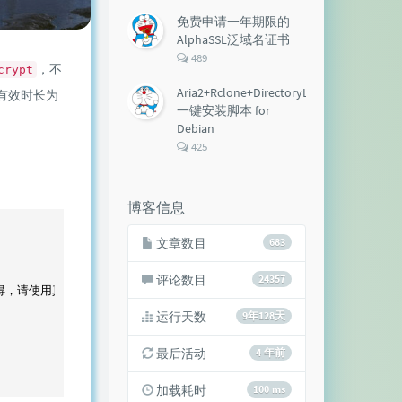
论
数：
免费申请一年期限的
AlphaSSL泛域名证书
评
489
，不
crypt
论
数：
Aria2+Rclone+DirectoryLister+Aria2Ng
有效时长为
一键安装脚本 for
Debian
评
425
论
数：
博客信息
文章数目
683
评论数目
24357
得，请使用真实邮箱留言，且使用代理留言的不发。

运行天数
9年128天
最后活动
4 年前
加载耗时
100 ms