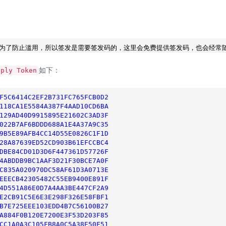
如下：
pply Token
F5C6414C2EF2B731FC765FCB0D2
118CA1E5584A387F4AAD10CD6BA
129AD40D9915895E21602C3AD3F
022B7AF6BDDD688A1E4A37A9C35
9B5E89AFB4CC14D55E0826C1F1D
28A87639ED52CD903B61EFCCBC4
DBE84CD01D3D6F447361D57726F
4ABDDB9BC1AAF3D21F30BCE7A0F
C835A020970DC58AF61D3A0713E
EEECB42305482C55EB9400E891F
4D551A86E0D7A4AA3BE447CF2A9
E2CB91C5E6E3E298F326E58FBF1
B7E725EEE103EDD4B7C56100B27
A884F0B120E7200E3F53D203F85
CC1A0A3C105FB8A0C5A38E50F51