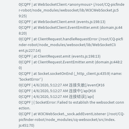
0|CQPF | at WebSocketClient.<anonymous> (/root/CQ-picfinde
r-robot/node_modules/websocket/lib/W3CWebSocket.js:5
9:25)
0|CQPF | at WebSocketClient.emit (events.js:198:13)
0|CQPF | at WebSocketClient.EventEmitter.emit (domain.js:44
8:20)
0|CQPF | at ClientRequest.handleRequestError (/root/CQ-picfi
nder-robot/node_modules/websocket/lib/WebSocketCli
ent.js:227:14)
0|CQPF | at ClientRequest.emit (events.js:198:13)
0|CQPF | at ClientRequest.EventEmitter.emit (domain.js:448:2
0)
0|CQPF | at Socket.socketOnEnd (_http_client.js:435:9) name:
'SocketError' }
0|CQPF | 4/6/2020, 5:12:27 AM 连接失败[/event]#16
0|CQPF | 4/6/2020, 5:12:27 AM 连接中[/api]#16
0|CQPF | 4/6/2020, 5:12:27 AM 连接错误[/api]
0|CQPF | { SocketError: Failed to establish the websocket conn
ection.
0|CQPF | at W3CWebSocket._sock.addEventListener (/root/CQ-
picfinder-robot/node_modules/cq-websocket/src/index.
js:451:70)