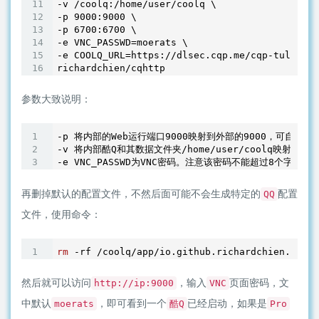
-v /coolq:/home/user/coolq \

-p 
9000
:
9000
 \

-p 
6700
:
6700
 \

-e VNC_PASSWD=moerats \

-e COOLQ_URL=https://dlsec.cqp.me/cqp-tuling \

参数大致说明：
-p 将内部的Web运行端口9000映射到外部的9000，可自行修改
-v 将内部酷Q和其数据文件夹/home/user/coolq映射到外
-e VNC_PASSWD为VNC密码。注意该密码不能超过8个字符，默认
再删掉默认的配置文件，不然后面可能不会生成特定的
配置
QQ
文件，使用命令：
rm
然后就可以访问
，输入
页面密码，文
http://ip:9000
VNC
中默认
，即可看到一个
已经启动，如果是
moerats
酷Q
Pro