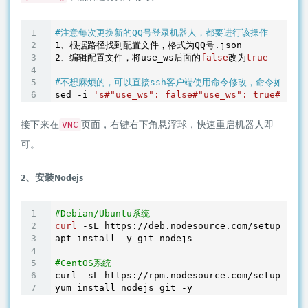
#注意每次更换新的QQ号登录机器人，都要进行该操作
1
2
、编辑配置文件，将use_ws后面的
false
改为
true
#不想麻烦的，可以直接ssh客户端使用命令修改，命令如下：
sed -i 
's#"use_ws": false#"use_ws": true#g'
 /c
接下来在
页面，右键右下角悬浮球，快速重启机器人即
VNC
可。
2、安装Nodejs
#Debian/Ubuntu系统
curl
 -sL https://deb.nodesource.com/setup_10.x
apt install -y git nodejs 

#CentOS系统
curl -sL https://rpm.nodesource.com/setup_10.x