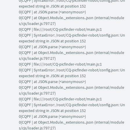
0|CQPF | SyntaxError: /root/CQ-picfinder-robot/config.json: Un
expected string in JSON at position 152
0|CQPF | at JSON.parse (<anonymous>)
0|CQPF | at Object.Module._extensions..json (internal/module
s/cjs/loader.js:797:27)
0|CQPF | file:///root/CQ-picfinder-robot/main.js:1
0|CQPF | SyntaxError: /root/CQ-picfinder-robot/config.json: Un
expected string in JSON at position 152
0|CQPF | at JSON.parse (<anonymous>)
0|CQPF | at Object.Module._extensions..json (internal/module
s/cjs/loader.js:797:27)
0|CQPF | file:///root/CQ-picfinder-robot/main.js:1
0|CQPF | SyntaxError: /root/CQ-picfinder-robot/config.json: Un
expected string in JSON at position 152
0|CQPF | at JSON.parse (<anonymous>)
0|CQPF | at Object.Module._extensions..json (internal/module
s/cjs/loader.js:797:27)
0|CQPF | file:///root/CQ-picfinder-robot/main.js:1
0|CQPF | SyntaxError: /root/CQ-picfinder-robot/config.json: Un
expected string in JSON at position 152
0|CQPF | at JSON.parse (<anonymous>)
0|CQPF | at Object.Module._extensions..json (internal/module
s/cjs/loader.js:797:27)