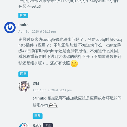
"^竹竹.来來发發给給?(?<r18>[Rr]18的?)?(?<keyword>.?)?的?
色瑟|^--setu$
回复
Inuko
April 9th, 2020 at 01:16 pm
凌晨时我这边coolq好像也是出问题了，登陆coolq时 提示cq
http插件（应用？）不能正常加载 不知道为什么，cqhttp降
级4.8目前有时候cqhttp还是会加载报错。不知道什么原因。
看教程重新弄时还遇到大佬你的站打不开（不知道是数据迁
移还是维护呢）。还好有快照
回复
LYM
April 10th, 2020 at 08:14 pm
@Inuko
酷q应用不能加载应该是应用或者环境的问
题吧qwq
回复
Rat's
博主