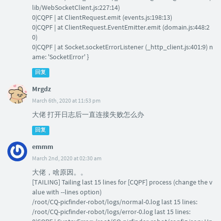
lib/WebSocketClient.js:227:14)
0|CQPF | at ClientRequest.emit (events.js:198:13)
0|CQPF | at ClientRequest.EventEmitter.emit (domain.js:448:2
0)
0|CQPF | at Socket.socketErrorListener (_http_client.js:401:9) n
ame: 'SocketError' }
回复
Mrgdz
March 6th, 2020 at 11:53 pm
大佬 打开日志后一直连接失败怎么办
回复
emmm
March 2nd, 2020 at 02:30 am
大佬，啥原因。。
[TAILING] Tailing last 15 lines for [CQPF] process (change the v
alue with --lines option)
/root/CQ-picfinder-robot/logs/normal-0.log last 15 lines:
/root/CQ-picfinder-robot/logs/error-0.log last 15 lines: