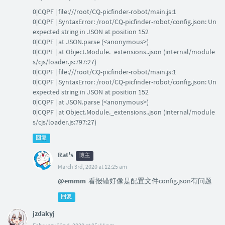
0|CQPF | file:///root/CQ-picfinder-robot/main.js:1
0|CQPF | SyntaxError: /root/CQ-picfinder-robot/config.json: Un
expected string in JSON at position 152
0|CQPF | at JSON.parse (<anonymous>)
0|CQPF | at Object.Module._extensions..json (internal/module
s/cjs/loader.js:797:27)
0|CQPF | file:///root/CQ-picfinder-robot/main.js:1
0|CQPF | SyntaxError: /root/CQ-picfinder-robot/config.json: Un
expected string in JSON at position 152
0|CQPF | at JSON.parse (<anonymous>)
0|CQPF | at Object.Module._extensions..json (internal/module
s/cjs/loader.js:797:27)
回复
Rat's
博主
March 3rd, 2020 at 12:25 am
@emmm
看报错好像是配置文件config.json有问题
回复
jzdakyj