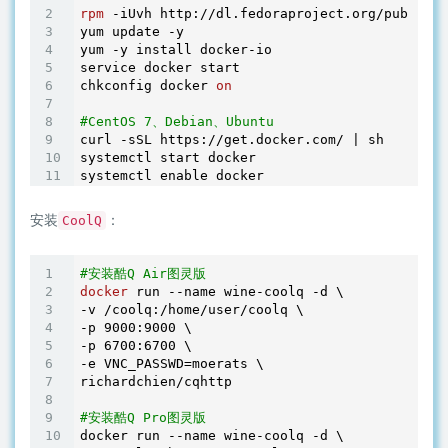
rpm
 -iUvh http://dl.fedoraproject.org/pub/epel
yum update -y

yum -y install docker-io

service docker start

chkconfig docker 
on
#CentOS 7、Debian、Ubuntu
curl -sSL https://get.docker.com/ | sh

systemctl start docker

安装
：
CoolQ
#安装酷Q Air图灵版
docker
 run --name wine-coolq -d \

-v /coolq:/home/user/coolq \

-p 
9000
:
9000
 \

-p 
6700
:
6700
 \

-e VNC_PASSWD=moerats \

richardchien/cqhttp

#安装酷Q Pro图灵版
docker run --name wine-coolq -d \
