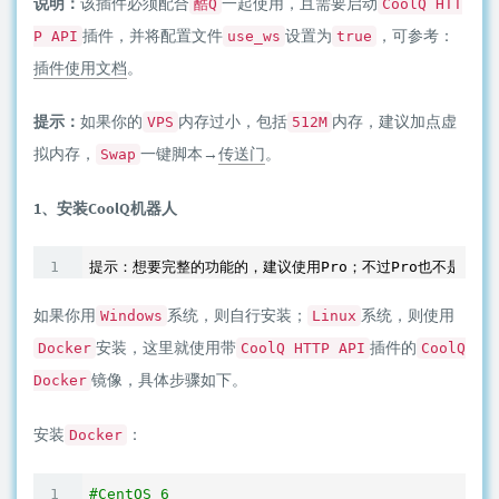
说明：
该插件必须配合
一起使用，且需要启动
酷Q
CoolQ HTT
插件，并将配置文件
设置为
，可参考：
P API
use_ws
true
插件使用文档
。
提示：
如果你的
内存过小，包括
内存，建议加点虚
VPS
512M
拟内存，
一键脚本→
传送门
。
Swap
1、安装CoolQ机器人
如果你用
系统，则自行安装；
系统，则使用
Windows
Linux
安装，这里就使用带
插件的
Docker
CoolQ HTTP API
CoolQ
镜像，具体步骤如下。
Docker
安装
：
Docker
#CentOS 6