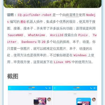
说明：
是一个由
綺凜博主
使用
CQ-picfinder-robot
Nodej
编写的
机器人插件，集成多个优秀的项目，使其用于搜
s
酷Q
图、搜番、搜本子，并夹带了许多娱乐向功能；原理就是利用
、
、
搜索出自
、
SauceNAO
WhatAnime
Ascii2d
Pixiv
Tw
、
等
多个站点的插画、本子、动漫。你
itter
Danbooru
20
只需要一张图片，就可以精准定位其图片、本子、动漫的出
处，使用方法也是很简单的，不过貌似都是在
上使
Windows
用，毕竟很方便，这里就发下在
中的使用方法。
Linux VPS
截图