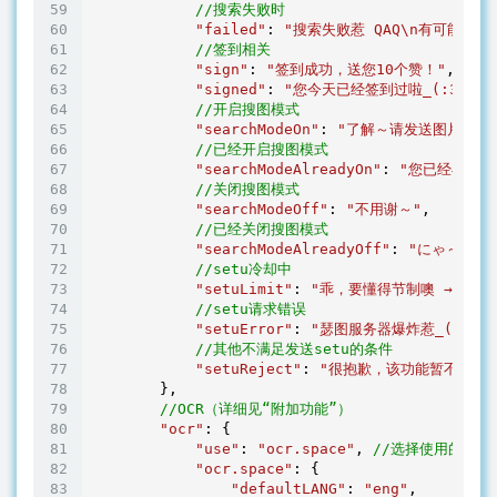
//搜索失败时
"failed"
: 
"搜索失败惹 QAQ\n有可能是
//签到相关
"sign"
: 
"签到成功，送您10个赞！"
,

"signed"
: 
"您今天已经签到过啦_(:3」∠)_
//开启搜图模式
"searchModeOn"
: 
"了解～请发送图片吧！
//已经开启搜图模式
"searchModeAlreadyOn"
: 
"您已经在搜图
//关闭搜图模式
"searchModeOff"
: 
"不用谢～"
,

//已经关闭搜图模式
"searchModeAlreadyOff"
: 
"にゃ～"
,

//setu冷却中
"setuLimit"
: 
"乖，要懂得节制噢 →_→"
,

//setu请求错误
"setuError"
: 
"瑟图服务器爆炸惹_(:3」∠)
//其他不满足发送setu的条件
"setuReject"
: 
"很抱歉，该功能暂不开放_(
        },

//OCR（详细见“附加功能”）
"ocr"
: {

"use"
: 
"ocr.space"
, 
//选择使用的OCR
"ocr.space"
: {

"defaultLANG"
: 
"eng"
,
