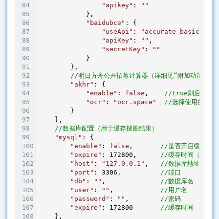
"apikey"
: 
""
            },

"baidubce"
: {

"useApi"
: 
"accurate_basic"
,

"apiKey"
: 
""
,

"secretKey"
: 
""
            }

        },

//明日方舟公开招募计算器（详细见“附加功能”）
"akhr"
: {

"enable"
: 
false
,    
//true则启用
"ocr"
: 
"ocr.space"
//选择使用的OCR
        }

    },

//数据库配置（用于缓存搜图结果）
"mysql"
: {

"enable"
: 
false
,       
//是否开启缓存功能
"expire"
: 
172800
,      
//缓存时间（秒），
"host"
: 
"127.0.0.1"
,   
//数据库地址
"port"
: 
3306
,          
//端口
"db"
: 
""
,              
//数据库名
"user"
: 
""
,            
//用户名
"password"
: 
""
,        
//密码
"expire"
: 
172800
//缓存时间
    },
