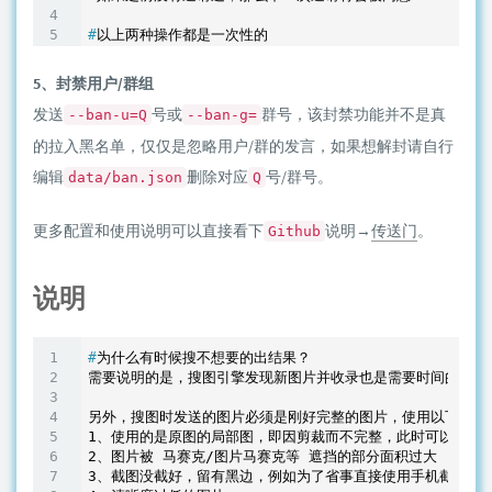
#
以上两种操作都是一次性的
5、封禁用户/群组
发送
号或
群号，该封禁功能并不是真
--ban-u=Q
--ban-g=
的拉入黑名单，仅仅是忽略用户/群的发言，如果想解封请自行
编辑
删除对应
号/群号。
data/ban.json
Q
更多配置和使用说明可以直接看下
说明→
传送门
。
Github
说明
#
为什么有时候搜不想要的出结果？
需要说明的是，搜图引擎发现新图片并收录也是需要时间的，因
另外，搜图时发送的图片必须是刚好完整的图片，使用以下几种
1、使用的是原图的局部图，即因剪裁而不完整，此时可以尝试使用a
2、图片被 马赛克/图片马赛克等 遮挡的部分面积过大

3、截图没截好，留有黑边，例如为了省事直接使用手机截屏或者