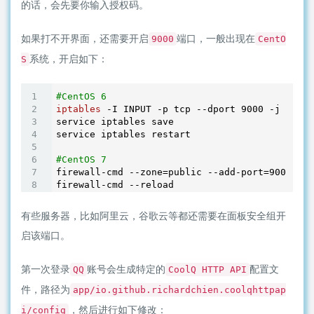
的话，会先要你输入授权码。
如果打不开界面，还需要开启
端口，一般出现在
9000
CentO
系统，开启如下：
S
#CentOS 6
iptables
 -I INPUT -p tcp --dport 
9000
 -j ACCEP
service iptables save

service iptables restart

#CentOS 7
firewall-cmd --zone=public --add-port=
9000
/tcp
firewall-cmd --reload
有些服务器，比如阿里云，谷歌云等都还需要在面板安全组开
启该端口。
第一次登录
账号会生成特定的
配置文
QQ
CoolQ HTTP API
件，路径为
app/io.github.richardchien.coolqhttpap
，然后进行如下修改：
i/config