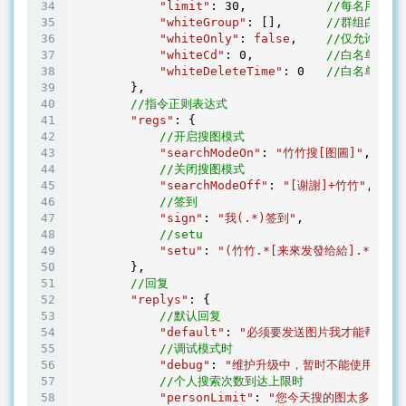
"limit"
: 
30
,           
//每名用户每
"whiteGroup"
: [],      
//群组白名单
"whiteOnly"
: 
false
,    
//仅允许白
"whiteCd"
: 
0
,          
//白名单群组
"whiteDeleteTime"
: 
0
//白名单群组
        },

//指令正则表达式
"regs"
: {

//开启搜图模式
"searchModeOn"
: 
"竹竹搜[图圖]"
,

//关闭搜图模式
"searchModeOff"
: 
"[谢謝]+竹竹"
,

//签到
"sign"
: 
"我(.*)签到"
,

//setu
"setu"
: 
"(竹竹.*[来來发發给給].*[色瑟][
        },

//回复
"replys"
: {

//默认回复
"default"
: 
"必须要发送图片我才能帮你找噢
//调试模式时
"debug"
: 
"维护升级中，暂时不能使用，抱歉
//个人搜索次数到达上限时
"personLimit"
: 
"您今天搜的图太多辣！休