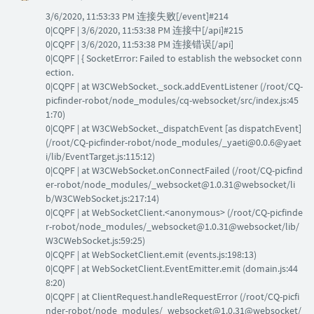
3/6/2020, 11:53:33 PM 连接失败[/event]#214
0|CQPF | 3/6/2020, 11:53:38 PM 连接中[/api]#215
0|CQPF | 3/6/2020, 11:53:38 PM 连接错误[/api]
0|CQPF | { SocketError: Failed to establish the websocket conn
ection.
0|CQPF | at W3CWebSocket._sock.addEventListener (/root/CQ-
picfinder-robot/node_modules/cq-websocket/src/index.js:45
1:70)
0|CQPF | at W3CWebSocket._dispatchEvent [as dispatchEvent]
(/root/CQ-picfinder-robot/node_modules/_yaeti@0.0.6@yaet
i/lib/EventTarget.js:115:12)
0|CQPF | at W3CWebSocket.onConnectFailed (/root/CQ-picfind
er-robot/node_modules/_websocket@1.0.31@websocket/li
b/W3CWebSocket.js:217:14)
0|CQPF | at WebSocketClient.<anonymous> (/root/CQ-picfinde
r-robot/node_modules/_websocket@1.0.31@websocket/lib/
W3CWebSocket.js:59:25)
0|CQPF | at WebSocketClient.emit (events.js:198:13)
0|CQPF | at WebSocketClient.EventEmitter.emit (domain.js:44
8:20)
0|CQPF | at ClientRequest.handleRequestError (/root/CQ-picfi
nder-robot/node_modules/_websocket@1.0.31@websocket/