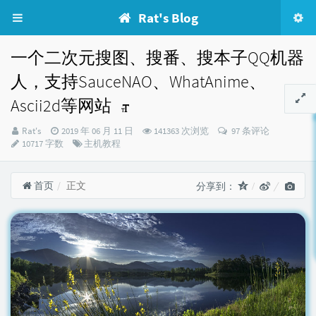
Rat's Blog
一个二次元搜图、搜番、搜本子QQ机器
人，支持SauceNAO、WhatAnime、
Ascii2d等网站
博
发
Rat's
2019 年 06 月 11 日
141363 次浏览
97 条评论
主：
布
分
10717 字数
主机教程
时
类：
间：
首页
正文
分享到：