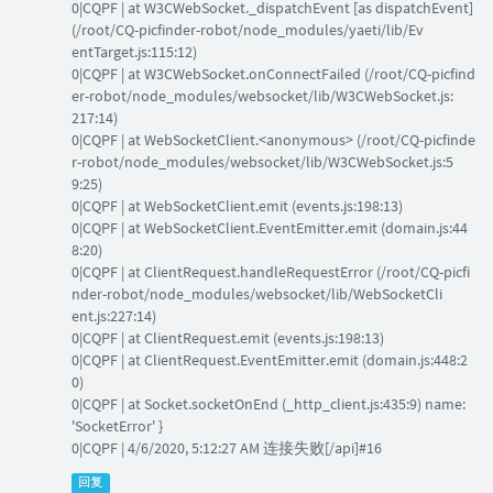
0|CQPF | at W3CWebSocket._dispatchEvent [as dispatchEvent]
(/root/CQ-picfinder-robot/node_modules/yaeti/lib/Ev
entTarget.js:115:12)
0|CQPF | at W3CWebSocket.onConnectFailed (/root/CQ-picfind
er-robot/node_modules/websocket/lib/W3CWebSocket.js:
217:14)
0|CQPF | at WebSocketClient.<anonymous> (/root/CQ-picfinde
r-robot/node_modules/websocket/lib/W3CWebSocket.js:5
9:25)
0|CQPF | at WebSocketClient.emit (events.js:198:13)
0|CQPF | at WebSocketClient.EventEmitter.emit (domain.js:44
8:20)
0|CQPF | at ClientRequest.handleRequestError (/root/CQ-picfi
nder-robot/node_modules/websocket/lib/WebSocketCli
ent.js:227:14)
0|CQPF | at ClientRequest.emit (events.js:198:13)
0|CQPF | at ClientRequest.EventEmitter.emit (domain.js:448:2
0)
0|CQPF | at Socket.socketOnEnd (_http_client.js:435:9) name:
'SocketError' }
0|CQPF | 4/6/2020, 5:12:27 AM 连接失败[/api]#16
回复