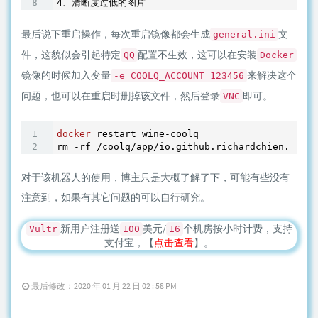
最后说下重启操作，每次重启镜像都会生成
文
general.ini
件，这貌似会引起特定
配置不生效，这可以在安装
QQ
Docker
镜像的时候加入变量
来解决这个
-e COOLQ_ACCOUNT=123456
问题，也可以在重启时删掉该文件，然后登录
即可。
VNC
docker
 restart wine-coolq

对于该机器人的使用，博主只是大概了解了下，可能有些没有
注意到，如果有其它问题的可以自行研究。
新用户注册送
美元/
个机房按小时计费，支持
Vultr
100
16
支付宝，【
点击查看
】。
最后修改：2020 年 01 月 22 日 02 : 58 PM