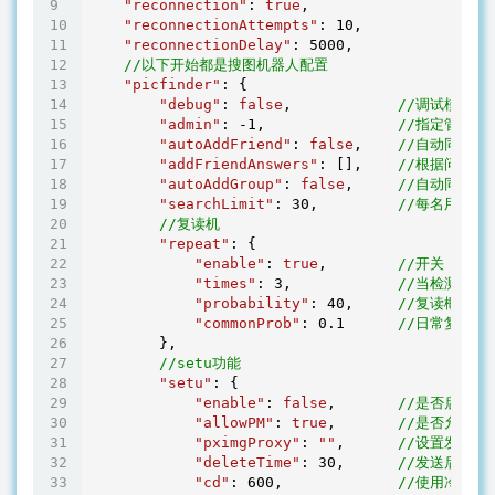
"reconnection"
: 
true
,

"reconnectionAttempts"
: 
10
,

"reconnectionDelay"
: 
5000
,

//以下开始都是搜图机器人配置
"picfinder"
: {

"debug"
: 
false
,            
//调试模式
"admin"
: 
-1
,               
//指定管理者
"autoAddFriend"
: 
false
,    
//自动同意好
"addFriendAnswers"
: [],    
//根据问题回
"autoAddGroup"
: 
false
,     
//自动同意入
"searchLimit"
: 
30
,         
//每名用户每
//复读机
"repeat"
: {

"enable"
: 
true
,        
//开关
"times"
: 
3
,            
//当检测到
"probability"
: 
40
,     
//复读概率（
"commonProb"
: 
0.1
//日常复读概
        },

//setu功能
"setu"
: {

"enable"
: 
false
,       
//是否启用
"allowPM"
: 
true
,       
//是否允许私
"pximgProxy"
: 
""
,      
//设置发送s
"deleteTime"
: 
30
,      
//发送后这么
"cd"
: 
600
,             
//使用冷却时