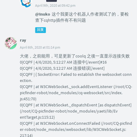
April 9th, 2020 at 09:42 pm
@Inuko
这个我要这个机器人作者测试了的，要检
查下cqhttp插件有不有问题
回复
ray
April 6th, 2020 at 01:14 pm
大佬，之前能用，可是更新了coolq 之後一直显示连接失败
0|CQPF | 4/6/2020, 5:12:27 AM 连接中[/event]#16
0|CQPF | 4/6/2020, 5:12:27 AM 连接错误[/event]
0|CQPF | { SocketError: Failed to establish the websocket conn
ection.
0|CQPF | at W3CWebSocket._sock.addEventListener (/root/CQ-
picfinder-robot/node_modules/cq-websocket/src/index.
js:451:70)
0|CQPF | at W3CWebSocket._dispatchEvent [as dispatchEvent]
(/root/CQ-picfinder-robot/node_modules/yaeti/lib/Ev
entTarget.js:115:12)
0|CQPF | at W3CWebSocket.onConnectFailed (/root/CQ-picfind
er-robot/node_modules/websocket/lib/W3CWebSocket.js:
217:14)