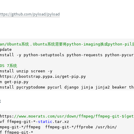
ttps://github.com/pyload/pyload
ian/Ubuntu系统，Ubuntu系统需要将python-imaging换成python-p
pdate

nstall -y python-setuptools python-requests python-pycur
tOS 7系统
nstall unzip screen -y 

https://bootstrap.pypa.io/get-pip.py

n get-pip.py

g
https:
//www.moerats.com/usr/down/ffmpeg/ffmpeg-git-$(get
vf ffmpeg-git-*-
static
.tar.xz

mpeg-git-*
/ffmpeg  ffmpeg-git-*/
ffprobe /usr/bin/
