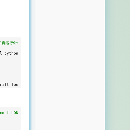
il后再运行命令
l python-crypto python-imaging python-pyxmpp python-jinj
conf LONG_BIT)bit-static.tar.xz