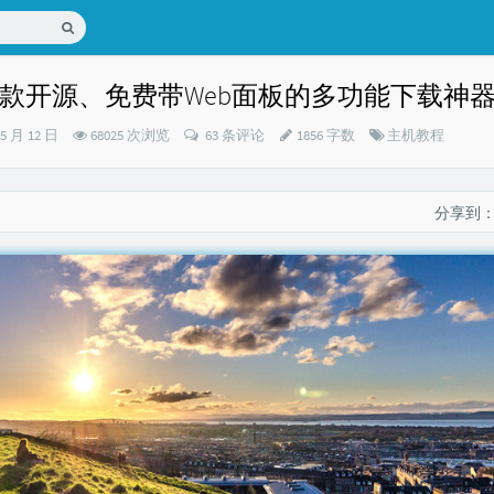
d：一款开源、免费带Web面板的多功能下载神
分
05 月 12 日
68025 次浏览
63 条评论
1856 字数
主机教程
类：
分享到