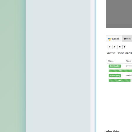
顶点网
小z博客
主机百科
田珊珊博客
友人C
千影博客
萌虎
刺客博客
Noxxxx
小石头博客
厘米天空