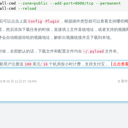
all-cmd 
--zone=public --add-port=8000/tcp --permanent
all-cmd 
--reload
后可以点击上面
-
，根据插件类型就可以查看支持哪些
Config
Plugin
置，然后添加下载任务的时候，直接填上文件直链地址，或者支持的视频
序会自动根据你给的视频地址，解析出视频链接并且下载到本地。
时候，全部默认的话，下载文件和配置文件均在
文件夹。
~/.pyload
新用户注册送
美元/
个机房按小时计费，支持支付宝，【
点击查
100
16
© 著
05 月 12 日 07 : 59 PM