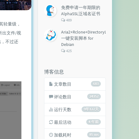
论
数：
免费申请一年期限的
AlphaSSL泛域名证书
评
489
其轻量级，
论
数：
Aria2+Rclone+DirectoryLister+Aria2Ng
出文件/视
一键安装脚本 for
站，不过还
Debian
评
425
论
数：
博客信息
文章数目
683
评论数目
24357
运行天数
9年127天
最后活动
4 年前
加载耗时
85 ms