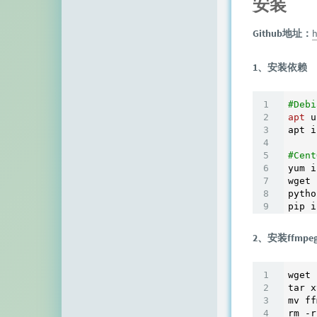
安装
空白网络
Github地址：
h
碧羽墨轩
echo少年
1、安装依赖
同乐儿
#Deb
apt
 u
SimpleZero博客
apt i
YekongTAT
#Cen
yum i
华梦博客
wget 
pytho
挖站否
老周
2、安装ffmpe
至道小博
wget 
tar x
mv ff