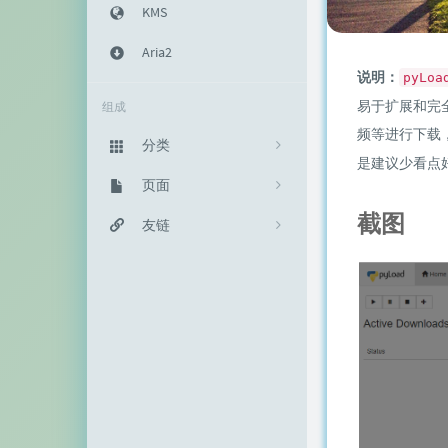
KMS
Aria2
说明：
pyLoa
易于扩展和完
组成
频等进行下载
分类
是建议少看点
主机教程
页面
333
截图
建站知识
归档栏
友链
235
网络资源
投稿区
神代綺凜
102
生活随笔
记事本
EFV视频转码
11
链接库
赵容部落
留言板
主机博客
关于我
南琴浪