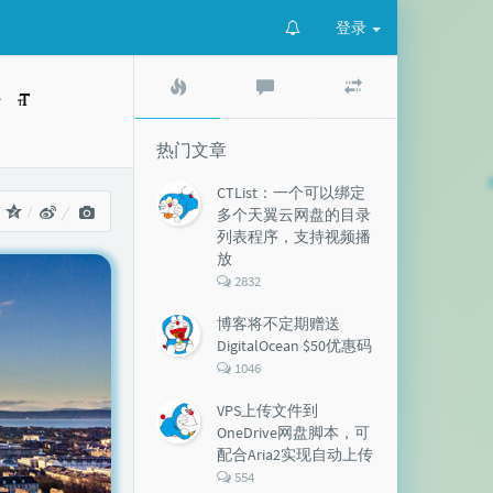
登录
热
最
随
器
门
新
机
文
评
文
章
论
章
热门文章
CTList：一个可以绑定
：
多个天翼云网盘的目录
列表程序，支持视频播
放
评
2832
论
数：
博客将不定期赠送
DigitalOcean $50优惠码
评
1046
论
数：
VPS上传文件到
OneDrive网盘脚本，可
配合Aria2实现自动上传
评
554