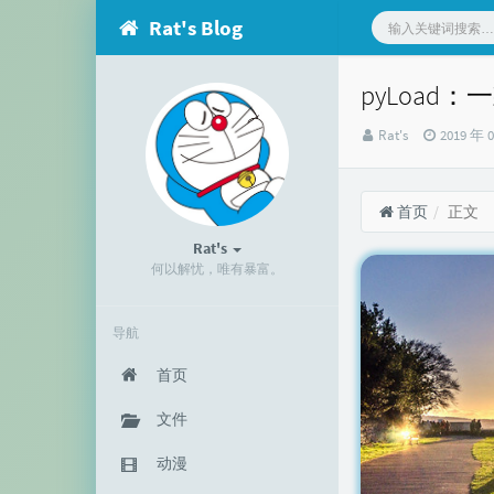
Rat's Blog
pyLoa
博
发
Rat's
2019 年 
主：
布
时
间：
首页
正文
Rat's
何以解忧，唯有暴富。
导航
首页
文件
动漫