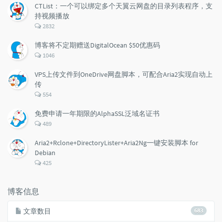
CTList：一个可以绑定多个天翼云网盘的目录列表程序，支
持视频播放
评
2832
论
数：
博客将不定期赠送DigitalOcean $50优惠码
评
1046
论
数：
VPS上传文件到OneDrive网盘脚本，可配合Aria2实现自动上
传
评
554
论
数：
免费申请一年期限的AlphaSSL泛域名证书
评
489
论
数：
Aria2+Rclone+DirectoryLister+Aria2Ng一键安装脚本 for
Debian
评
425
论
数：
博客信息
文章数目
683