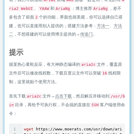
、
和
；博主推荐
，差不
ria2 WebUI
YAAW
AriaNg
AriaNg
多包含了前面
个的功能，界面也很美观，你可以选择自己搭
2
建，也可以直接用别人提供的；搭建方法参考：
方法一
、
方法
二
，不想搭建的可以使用博主提供的→
传送门
。
提示
据某热心童鞋反应，有大神静态编译的
文件，覆盖原
aria2c
文件后可以修改线程数，下载百度云文件可以突破
线程限
16
制，这里就贴个使用方法。
首先下载
文件→
点击下载
，然后解压并移动到
aria2c
/usr/b
目录，再给予可执行权，不会搞的直接在
客户端使用命
in
SSH
令：
wget
 https://www.moerats.com/usr/down/aria2c.t