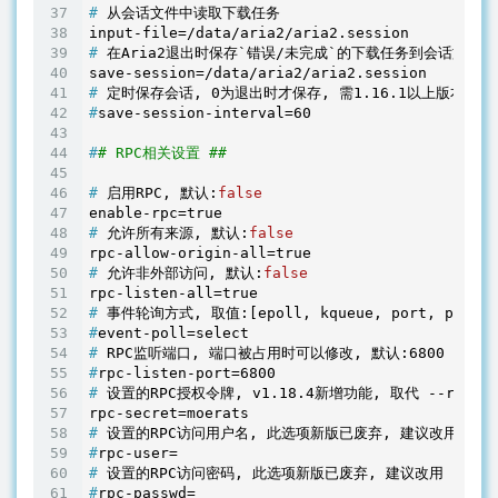
#
 从会话文件中读取下载任务
#
 在Aria2退出时保存`错误/未完成`的下载任务到会话文件
#
 定时保存会话, 0为退出时才保存, 需1.16.1以上版本, 默
#
save-session-interval=60
#
# RPC相关设置 ##
#
 启用RPC, 默认:
false
#
 允许所有来源, 默认:
false
#
 允许非外部访问, 默认:
false
#
 事件轮询方式, 取值:[epoll, kqueue, port, poll
#
event-poll=select
#
 RPC监听端口, 端口被占用时可以修改, 默认:6800
#
rpc-listen-port=6800
#
 设置的RPC授权令牌, v1.18.4新增功能, 取代 --rpc-use
#
 设置的RPC访问用户名, 此选项新版已废弃, 建议改用 --rpc
#
rpc-user=
#
 设置的RPC访问密码, 此选项新版已废弃, 建议改用 --rpc-
#
rpc-passwd=