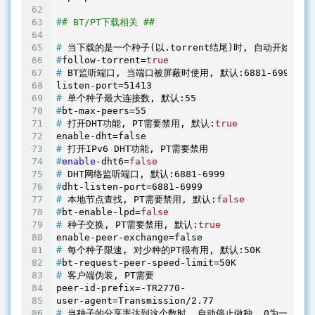
#
# BT/PT下载相关 ##
#
 当下载的是一个种子(以.torrent结尾)时, 自动开始BT任
#
follow-torrent=
true
#
 BT监听端口, 当端口被屏蔽时使用, 默认:6881-6999
#
 单个种子最大连接数, 默认:55
#
bt-max-peers=55
#
 打开DHT功能, PT需要禁用, 默认:
true
#
 打开IPv6 DHT功能, PT需要禁用
#
enable
-dht6=
false
#
 DHT网络监听端口, 默认:6881-6999
#
dht-listen-port=6881-6999
#
 本地节点查找, PT需要禁用, 默认:
false
#
bt-enable-lpd=
false
#
 种子交换, PT需要禁用, 默认:
true
#
 每个种子限速, 对少种的PT很有用, 默认:50K
#
bt-request-peer-speed-limit=50K
#
 客户端伪装, PT需要
peer-id-prefix=-TR2770-

#
 当种子的分享率达到这个数时, 自动停止做种, 0为一直做种,