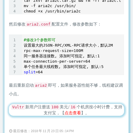
tar zxvf aria2c.tar.gz && rm -rf aria2c.tar.gz

mv -f aria2c /usr/bin/

然后修改
配置文件，修改参数如下：
aria2.conf
#修改3个参数即可
设置最大的JSON-RPC/XML-RPC请求大小，默认
2
M

rpc-max-request-size=
100
M

同一服务器连接数, 添加时可指定, 默认:
1
max-connection-per-server=
64
单个任务最大线程数, 添加时可指定, 默认:
5
split
=
64
最后重新启动
即可，如果服务器性能不够，线程建议调
aria2
小点。
新用户注册送
美元/
个机房按小时计费，支持
Vultr
100
16
支付宝，【
点击查看
】。
最后修改：2018 年 11 月 23 日 05 : 14 PM