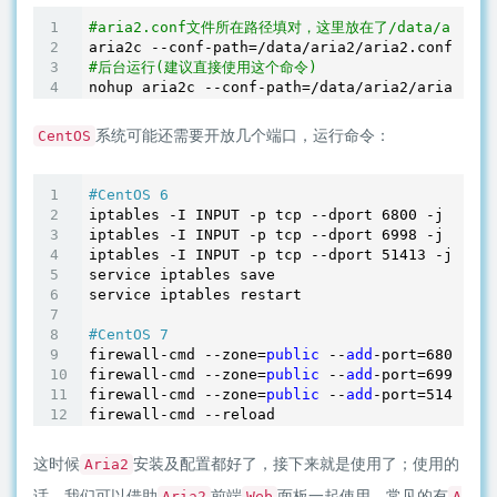
#aria2.conf文件所在路径填对，这里放在了/data/aria2
aria2c --conf-path=
/data/aria
#后台运行(建议直接使用这个命令)
nohup aria2c --conf-path=
/data/aria
2/aria2.con
系统可能还需要开放几个端口，运行命令：
CentOS
#CentOS 6
iptables -I INPUT -p tcp --dport 
6800
 -j ACCEP
iptables -I INPUT -p tcp --dport 
6998
 -j ACCEP
iptables -I INPUT -p tcp --dport 
51413
 -j ACCE
service iptables save

service iptables restart

#CentOS 7
firewall-cmd --zone=
public
 --
add
-port=
6800
/tcp
firewall-cmd --zone=
public
 --
add
-port=
6998
/tcp
firewall-cmd --zone=
public
 --
add
-port=
51413
/tc
这时候
安装及配置都好了，接下来就是使用了；使用的
Aria2
话，我们可以借助
前端
面板一起使用，常见的有
Aria2
Web
A