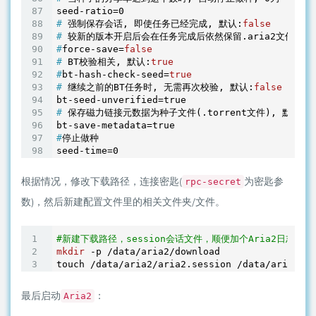
#
 强制保存会话, 即使任务已经完成, 默认:
false
#
 较新的版本开启后会在任务完成后依然保留.aria2文件
#
force-save=
false
#
 BT校验相关, 默认:
true
#
bt-hash-check-seed=
true
#
 继续之前的BT任务时, 无需再次校验, 默认:
false
#
 保存磁力链接元数据为种子文件(.torrent文件), 默认:
f
#
停止做种
seed-time=0
根据情况，修改下载路径，连接密匙(
为密匙参
rpc-secret
数)，然后新建配置文件里的相关文件夹/文件。
#新建下载路径，session会话文件，顺便加个Aria2日志
mkdir
 -p /data/aria2/download

touch /data/aria2/aria2.session /data/aria2/ar
最后启动
：
Aria2