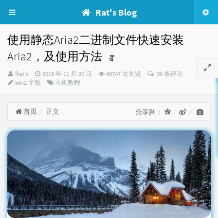
Rat's Blog
使用静态Aria2二进制文件快速安装
Aria2，及使用方法
博
发
Rat's
2018 年 11 月 20 日
48747 次浏览
30 条评论
主：
布
分
5472 字数
主机教程
时
类：
间：
首页
正文
分享到：