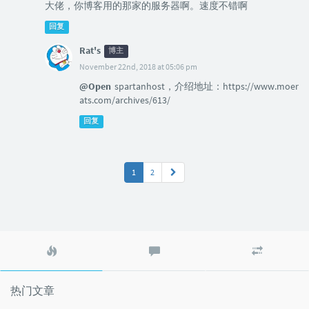
大佬，你博客用的那家的服务器啊。速度不错啊
回复
Rat's
博主
November 22nd, 2018 at 05:06 pm
@Open
spartanhost，介绍地址：https://www.moer
ats.com/archives/613/
回复
1
2
热
最
随
门
新
机
文
评
文
章
论
章
热门文章