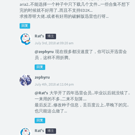
aria2..不能选择一个种子中只下载几个文件...一些合集不想下
完的时候就不好用了..而且不支持ED2K...
求推荐呀大佬..或者有好用的破解版迅雷也行呀...
回复
Rat's
博主
July 3rd, 2018 at 09:20 am
@zephyru
现在很多都没速度了，你可以开迅雷会
员，这样不用折腾。
回复
zephyru
July 4th, 2018 at 11:04 pm
@Rat's
大学开了四年迅雷会员...毕业以后就没续了..
一来用的不多..二来不划算....
最后反正..修改种子信息，丢百度云上..早晚下的完..
也只能这么做了...
回复
Rat's
博主