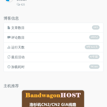
评
425
论
数：
博客信息
文章数目
683
评论数目
24357
运行天数
9年127天
最后活动
4 年前
加载耗时
96 ms
主机推荐