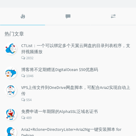
热
最
随
门
新
机
文
评
文
章
论
章
热门文章
CTList：一个可以绑定多个天翼云网盘的目录列表程序，支
持视频播放
评
2832
论
数：
博客将不定期赠送DigitalOcean $50优惠码
评
1046
论
数：
VPS上传文件到OneDrive网盘脚本，可配合Aria2实现自动上
传
评
554
论
数：
免费申请一年期限的AlphaSSL泛域名证书
评
489
论
数：
Aria2+Rclone+DirectoryLister+Aria2Ng一键安装脚本 for
Debian