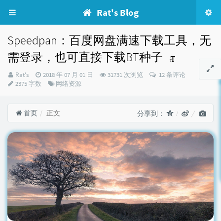
Rat's Blog
Speedpan：百度网盘满速下载工具，无
需登录，也可直接下载BT种子
博
发
Rat's
2018 年 07 月 01 日
31731 次浏览
12 条评论
主：
布
分
2375 字数
网络资源
时
类：
间：
首页
正文
分享到：