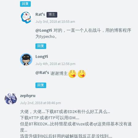
回复
Rat's
博主
July 3rd, 2018 at 10:55 am
@LongYi
对的，一直一个人在战斗，用的博客程序
为typecho。
回复
LongYi
July 4th, 2018 at 12:56 pm
@Rat's
谢谢博主
回复
zephyru
July 2nd, 2018 at 08:46 pm
大佬，大佬....下载BT或者ED2K有什么好工具么...
下载HTTP 或者FTP可以用IDM....
但是BT和ED2K...比特彗星或者Vuze或者qt这类得基本没有速
度...
迅雷升级到9以后好用的破解版我反正是没找到....