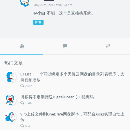
May 26th, 2018 at 07:24 pm
@小白
不能，这个是直接换系统。
回复
热
最
随
门
新
机
文
评
文
章
论
章
热门文章
CTList：一个可以绑定多个天翼云网盘的目录列表程序，支
持视频播放
评
2832
论
数：
博客将不定期赠送DigitalOcean $50优惠码
评
1046
论
数：
VPS上传文件到OneDrive网盘脚本，可配合Aria2实现自动上
传
评
554