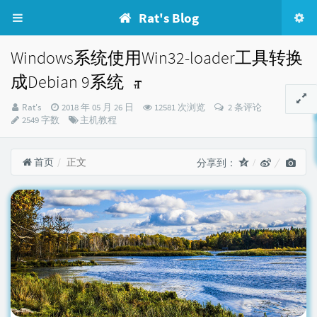
Rat's Blog
Windows系统使用Win32-loader工具转换
成Debian 9系统
博
发
Rat's
2018 年 05 月 26 日
12581 次浏览
2 条评论
主：
布
分
2549 字数
主机教程
时
类：
间：
首页
正文
分享到：