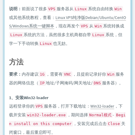
说明：
前面说了很多
服务器从
系统自由转换
VPS
Linux
Win
或其他系统教程，查看：
Linux VPS纯净版Debian/Ubuntu/CentO
S/Windows系统一键脚本
，现在再发个
从
系统转换成
VPS
Win
系统的方法，虽然很多主机商都自带
系统，但
Linux
Linux
学一下手动转换
也无妨。
Linux
方法
要求：
内存建议
，需要有
，且提前记录好你
服务
1G
VNC
Win
器的网络信息（
地址/子网掩码/网关地址/
服务器）。
IP
DNS
1、安装Win32-loader
远程登录你的
服务器，打开下载地址：
Win32-loader
，下
VPS
载并安装
，期间选择
-
win32-loader.exe
Normal模式
Begi
，安装完成后点击
关
n install on this computer
Close
闭窗口，最后重启即可。