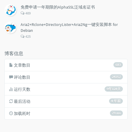
论
数：
免费申请一年期限的AlphaSSL泛域名证书
评
489
论
数：
Aria2+Rclone+DirectoryLister+Aria2Ng一键安装脚本 for
Debian
评
425
论
数：
博客信息
文章数目
683
评论数目
24357
运行天数
9年128天
最后活动
4 年前
加载耗时
79 ms