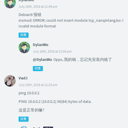
July 26th, 2018 at 11:48 pm
Debian9 报错
insmod: ERROR: could not insert module tcp_nanqinlang.ko: I
nvalid module format
回复
DylanWu
July 26th, 2018 at 11:50 pm
@DylanWu
Opps, 我的锅，忘记先安装内核了
回复
VwEI
July 20th, 2018 at 11:20 pm
ping 10.0.0.2
PING 10.0.0.2 (10.0.0.2) 56(84) bytes of data.
这是正常的嘛?
回复