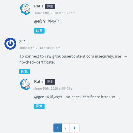
Rat's
博主
June 13th, 2018 at 10:21 am
@哈？
补好了。
回复
ger
June 10th, 2018 at 04:40 am
To connect to raw.githubusercontent.com insecurely, use `--
no-check-certificate'.
回复
Rat's
博主
June 10th, 2018 at 06:08 am
@ger
试试wget --no-check-certificate https:xx....。
回复
1
2