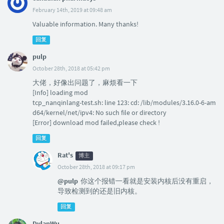
February 14th, 2019 at 09:48 am
Valuable information. Many thanks!
回复
pulp
October 28th, 2018 at 05:42 pm
大佬，好像出问题了，麻烦看一下
[Info] loading mod
tcp_nanqinlang-test.sh: line 123: cd: /lib/modules/3.16.0-6-am
d64/kernel/net/ipv4: No such file or directory
[Error] download mod failed,please check !
回复
Rat's
博主
October 28th, 2018 at 09:17 pm
@pulp
你这个报错一看就是安装内核后没有重启，
导致检测到的还是旧内核。
回复
DylanWu