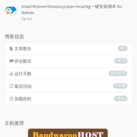
数：
Aria2+Rclone+DirectoryLister+Aria2Ng一键安装脚本 for
Debian
评
425
论
数：
博客信息
文章数目
683
评论数目
24357
运行天数
9年129天
最后活动
4 年前
加载耗时
84 ms
主机推荐