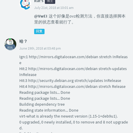
Rat's
博主
July 21st, 2018 at 10:01 am
@VwEI
这个好像是ovz检测方法，你直接选择脚本
里的状态查看就行了。
回复
哈？
June 19th, 2018 at 03:48 pm
Ign:1 http://mirrors.digitalocean.com/debian stretch InReleas
e
Hit:2 http://mirrors.digitalocean.com/debian stretch-updates
InRelease
Hit:3 http://security.debian.org stretch/updates InRelease
Hit:4 http://mirrors.digitalocean.com/debian stretch Release
Reading package lists... Done
Reading package lists... Done
Building dependency tree
Reading state information... Done
virt-what is already the newest version (1.15-1+deb9u1).
0 upgraded, 0 newly installed, 0 to remove and 8 not upgrade
d.