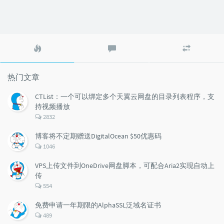
热
最
随
门
新
机
文
评
文
章
论
章
热门文章
CTList：一个可以绑定多个天翼云网盘的目录列表程序，支
持视频播放
评
2832
论
数：
博客将不定期赠送DigitalOcean $50优惠码
评
1046
论
数：
VPS上传文件到OneDrive网盘脚本，可配合Aria2实现自动上
传
评
554
论
数：
免费申请一年期限的AlphaSSL泛域名证书
评
489
论