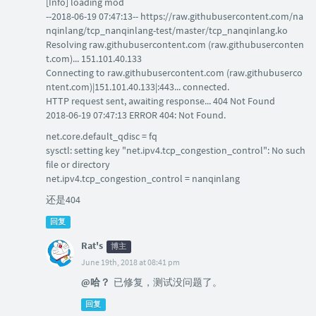
[Info] loading mod
--2018-06-19 07:47:13-- https://raw.githubusercontent.com/na
nqinlang/tcp_nanqinlang-test/master/tcp_nanqinlang.ko
Resolving raw.githubusercontent.com (raw.githubuserconten
t.com)... 151.101.40.133
Connecting to raw.githubusercontent.com (raw.githubuserco
ntent.com)|151.101.40.133|:443... connected.
HTTP request sent, awaiting response... 404 Not Found
2018-06-19 07:47:13 ERROR 404: Not Found.
net.core.default_qdisc = fq
sysctl: setting key "net.ipv4.tcp_congestion_control": No such
file or directory
net.ipv4.tcp_congestion_control = nanqinlang
还是404
回复
Rat's
博主
June 19th, 2018 at 08:41 pm
@哈？
已修复，测试没问题了。
回复