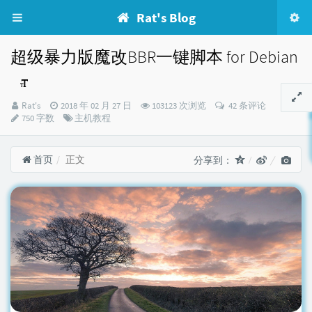
Rat's Blog
超级暴力版魔改BBR一键脚本 for Debian
博
发
Rat's
2018 年 02 月 27 日
103123 次浏览
42 条评论
主：
布
分
750 字数
主机教程
时
类：
间：
首页
正文
分享到：