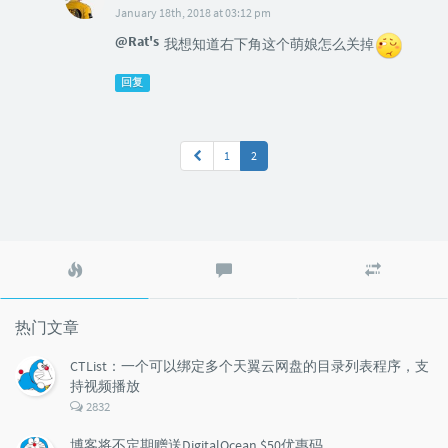
January 18th, 2018 at 03:12 pm
@Rat's
我想知道右下角这个萌娘怎么关掉
回复
1
2
热
最
随
门
新
机
文
评
文
章
论
章
热门文章
CTList：一个可以绑定多个天翼云网盘的目录列表程序，支
持视频播放
评
2832
论
数：
博客将不定期赠送DigitalOcean $50优惠码