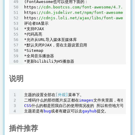
(FontAwesome也可以使用下面的：

https:
//cdn.bootcss.com/font-awesome/4.7.0/css
https:
//cdn.jsdelivr.net/npm/font-awesome@4.7.
https:
//cdnjs.loli.net/ajax/libs/font-awesome/
评论者UA显示

*支持PJAX

*代码高亮

*允许从URL导入媒体至媒体库

*默认关闭PJAX，需在主题设置启用

*Sitemap

*全局音乐播放器

说明
主题的设置全部在
[外观]
菜单下。

二维码什么的那些图片反正都在
images
CSS
什么的都是照我自己的使用情况改的 所以有些地方可能需要
主题若是有
bug
或者有建议可以去
gayhub
插件推荐