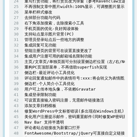
重写打赏功能，将打赏页改为弹窗（参考Ravenclaw主题样式）
不再强制文章中图片width:
100
%显示，可调整图片显示大小

菜单栏样式修改

去掉部分功能与代码

右下角添加搜索，去除搜索小工具

手机页面的优化-良好阅读体验

支持站点显示图片背景(PC)

管理员登录站点后一些地方的调整

集成回复可见功能

登陆注册页的背景可在设置直接更改了

集成用户注册可用的邮箱域名限制功能

主页/文章页/单独页面可分别设置侧边栏位置（左/右/NONE）

重构PC页顶部菜单，不再借助superfish实现

侧边栏-最近评论小工具优化

评论回复通知邮件中的表情符号:xxx:将会转义为表情图片

侧边栏-个人简介小工具优化

用户可上传本地头像，不依赖Gravatar

集成登录限制功能

可设置直接输入密码注册，无需邮件链接激活

添加文章归档模板

修复WordPress中文标签错误(多出现在Windows主机)

美化用户注册提示邮件，密码重置邮件(同时修复WP密码重置错误
Nav Bar 支持半透明

评论者站点链接改为新窗口打开

FontAwesome/Bootstrap/jQuery可直接自定义链接(免费C