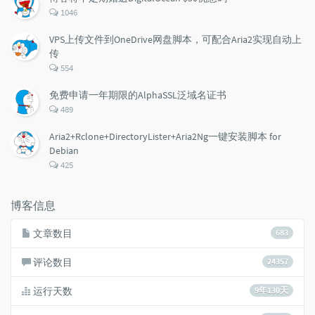
评
1046
论
数：
VPS上传文件到OneDrive网盘脚本，可配合Aria2实现自动上
传
评
554
论
数：
免费申请一年期限的AlphaSSL泛域名证书
评
489
论
数：
Aria2+Rclone+DirectoryLister+Aria2Ng一键安装脚本 for
Debian
评
425
论
数：
博客信息
文章数目
683
评论数目
24357
运行天数
9年130天