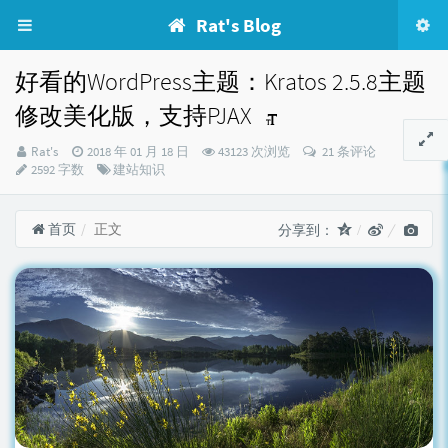
Rat's Blog
好看的WordPress主题：Kratos 2.5.8主题
修改美化版，支持PJAX
博
发
Rat's
2018 年 01 月 18 日
43123 次浏览
21 条评论
主：
布
分
2592 字数
建站知识
时
类：
间：
首页
正文
分享到：