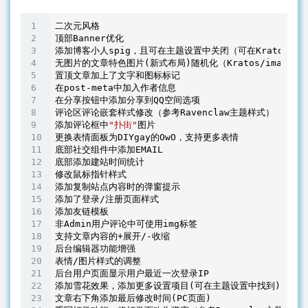
二次元风格

顶部Banner优化

添加博客小人spig，且可在主题设置中关闭（可在Kratos/js/
无图片的文章特色图片(新式布局)随机化（Kratos/images/t
置顶文章加上了文字和图标标记

在post-meta中加入作者信息

在分享按钮中添加分享到QQ空间选项

评论区评论嵌套样式修改（参考Ravenclaw主题样式）

添加评论框中
"扑街"
图片

更换表情面板为DIYgay的OwO，支持更多表情

底部社交组件中添加EMAIL

底部添加建站时间统计

修改鼠标指针样式

添加复制站点内容时的弹窗提示

添加了登录/注册页面样式

添加友链模板

非Admin用户评论中可使用img标签

支持文章内容的+展开/-收缩

后台编辑器功能增强

表情/图片样式的调整

后台用户页面显示用户最近一次登录IP

添加雪花效果，添加更多设置项目(可在主题设置中找到)

文章右下角添加最后修改时间(PC页面)
