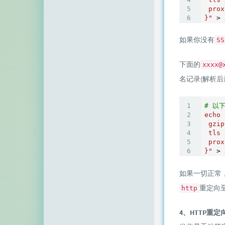
 prox
}"
 > 
如果你没有
SS
下面的
xxxx@
名记录(解析
# 以
echo
 gzip

 tls 
 prox
}"
如果一切正常
重定向
http
4、HTTP重定向