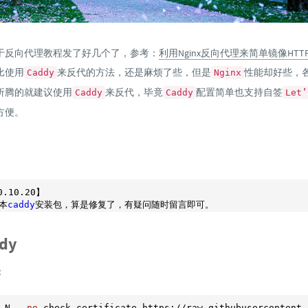
于反向代理教程发了好几个了，参考：
利用Nginx反向代理来简单镜像HTTP
比使用
来反代的方法，还是麻烦了些，但是
性能却好些，
Caddy
Nginx
折腾的就建议使用
来反代，毕竟
配置简单也支持自签
Caddy
Caddy
Let’
方便。
0
.10
.20
】

本
caddy
dy
：
-N --
no