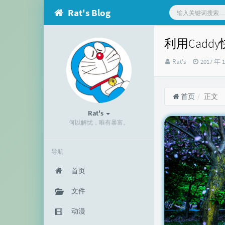
Rat's Blog
利用Cad
博
发
Rat's
2017 年 
主：
布
时
间：
首页
正文
Rat's
何以解忧，唯有暴富。
导航
首页
文件
动漫