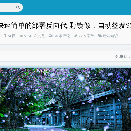
dy快速简单的部署反向代理/镜像，自动签发S
分
11 月 24 日
58341 次浏览
28 条评论
2715 字数
建站知识
类：
分享到