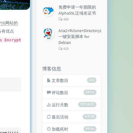
论
数：
免费申请一年期限的
AlphaSSL泛域名证书
评
489
(S)网站的
论
数：
Aria2+Rclone+DirectoryLister+Aria2Ng
各有优点
一键安装脚本 for
s Encrypt
Debian
评
425
论
数：
博客信息
文章数目
683
评论数目
24357
运行天数
9年128天
最后活动
4 年前
加载耗时
84 ms