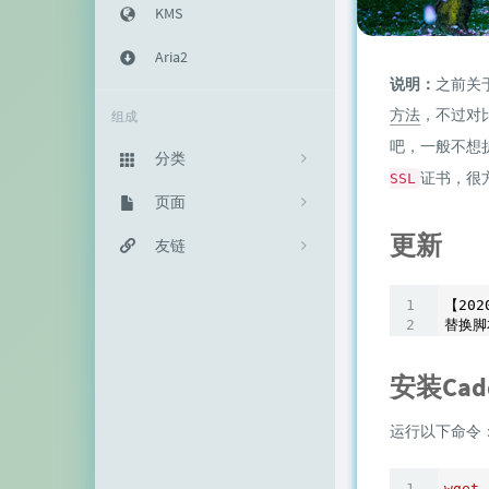
KMS
Aria2
说明：
之前关
方法
，不过对
组成
吧，一般不想
分类
证书，很
SSL
主机教程
页面
333
更新
建站知识
归档栏
友链
235
网络资源
投稿区
神代綺凜
102
【202
替换脚
生活随笔
记事本
EFV视频转码
11
链接库
赵容部落
安装Cad
留言板
主机博客
运行以下命令
关于我
南琴浪
wget
 