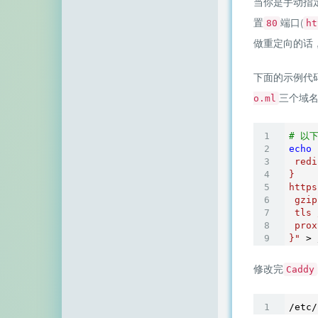
当你是手动指
置
端口(
80
ht
做重定向的话
下面的示例代
三个域
o.ml
# 以
echo
 redi
}

https
 gzip

 tls 
 prox
}"
 > 
修改完
Caddy