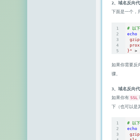
空白网络
2、域名反向代
下面是一个，
碧羽墨轩
echo少年
# 以
echo
 gzip

同乐儿
 prox
}"
 > 
SimpleZero博客
如果你需要反
YekongTAT
骤。
华梦博客
3、域名反向代理
挖站否
如果你有
SSL
老周
下（也可以是
至道小博
# 以
echo
 gzip

 tls 