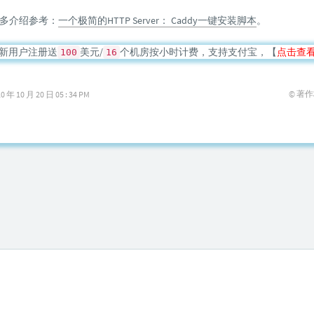
多介绍参考：
一个极简的HTTP Server： Caddy一键安装脚本
。
新用户注册送
美元/
个机房按小时计费，支持支付宝，【
点击查
100
16
© 著
10 月 20 日 05 : 34 PM