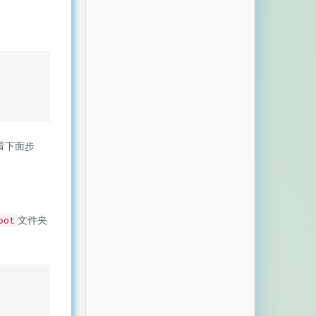
。
看下面步
文件夹
oot