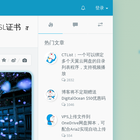
登录
热
最
随
SL证书
门
新
机
文
评
文
章
论
章
热门文章
CTList：一个可以绑定
：
多个天翼云网盘的目录
列表程序，支持视频播
放
评
2832
论
数：
博客将不定期赠送
DigitalOcean $50优惠码
评
1046
论
数：
VPS上传文件到
OneDrive网盘脚本，可
配合Aria2实现自动上传
评
554