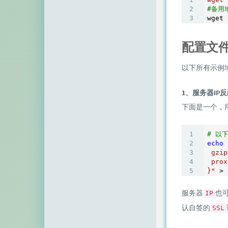
顶点网
#备用
wget 
小z博客
配置文
主机百科
以下所有示例
田珊珊博客
友人C
1、服务器IP
下面是一个，
千影博客
萌虎
# 以
echo
刺客博客
 gzip

 prox
}"
 > 
Noxxxx
小石头博客
服务器
也
IP
认自签的
SSL
厘米天空