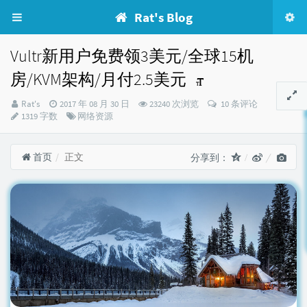
Rat's Blog
Vultr新用户免费领3美元/全球15机
房/KVM架构/月付2.5美元
博
发
Rat's
2017 年 08 月 30 日
23240 次浏览
10 条评论
主：
布
分
1319 字数
网络资源
时
类：
间：
首页
正文
分享到：