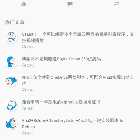
热
最
随
门
新
机
文
评
文
章
论
章
热门文章
CTList：一个可以绑定多个天翼云网盘的目录列表程序，支
持视频播放
评
2832
论
数：
博客将不定期赠送DigitalOcean $50优惠码
评
1046
论
数：
VPS上传文件到OneDrive网盘脚本，可配合Aria2实现自动上
传
评
554
论
数：
免费申请一年期限的AlphaSSL泛域名证书
评
489
论
数：
Aria2+Rclone+DirectoryLister+Aria2Ng一键安装脚本 for
Debian
评
425
论