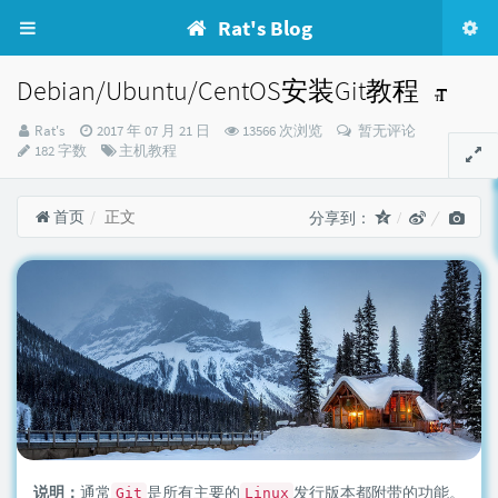
Rat's Blog
Debian/Ubuntu/CentOS安装Git教程
博
发
Rat's
2017 年 07 月 21 日
13566 次浏览
暂无评论
主：
布
分
182 字数
主机教程
时
类：
间：
首页
正文
分享到：
说明：
通常
是所有主要的
发行版本都附带的功能。
Git
Linux