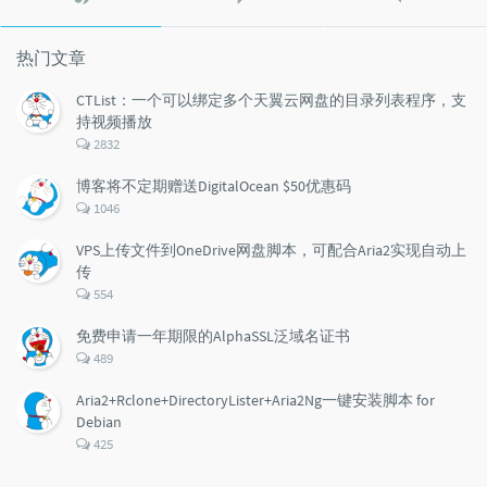
门
新
机
文
评
文
章
论
章
热门文章
CTList：一个可以绑定多个天翼云网盘的目录列表程序，支
持视频播放
评
2832
论
数：
博客将不定期赠送DigitalOcean $50优惠码
评
1046
论
数：
VPS上传文件到OneDrive网盘脚本，可配合Aria2实现自动上
传
评
554
论
数：
免费申请一年期限的AlphaSSL泛域名证书
评
489
论
数：
Aria2+Rclone+DirectoryLister+Aria2Ng一键安装脚本 for
Debian
评
425
论
数：